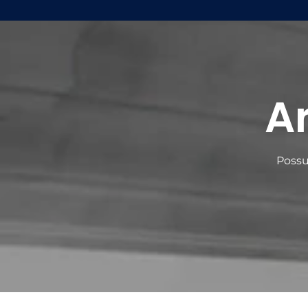
A
Possu