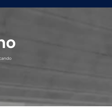
ho
scando