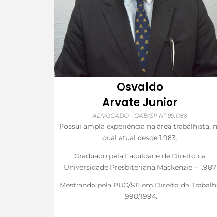
Osvaldo
Arvate Junior
ADVOGADO - OAB/SP Nº 99.088
Possuí ampla experiência na área trabalhista, 
qual atual desde 1.983.
Graduado pela Faculdade de Direito da
Universidade Presbiteriana Mackenzie – 1.987
Mestrando pela PUC/SP em Direito do Trabalh
1990/1994.