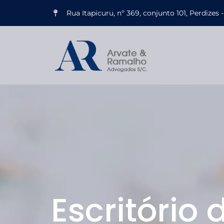
Rua Itapicuru, nº 369, conjunto 101, Perdize
Escritório