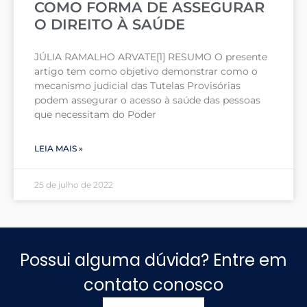
COMO FORMA DE ASSEGURAR
O DIREITO À SAÚDE
JÚLIA RAMALHO ARVATE[1] RESUMO O presente
artigo tem como objetivo demonstrar como o
mecanismo judicial das Tutelas Provisórias
podem assegurar o acesso à saúde das pessoas
que necessitam do Poder
LEIA MAIS »
25 de julho de 2022
Possui alguma dúvida? Entre em
contato conosco