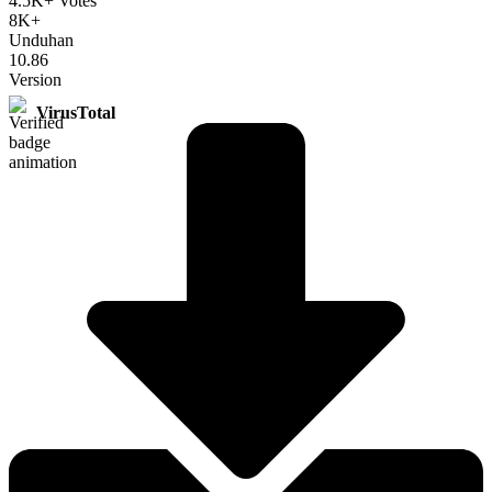
4.5K+ Votes
8K+
Unduhan
10.86
Version
VirusTotal