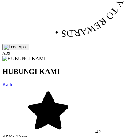
• PLAY TO REWARDS •
ADS
HUBUNGI KAMI
Kartu
4.2