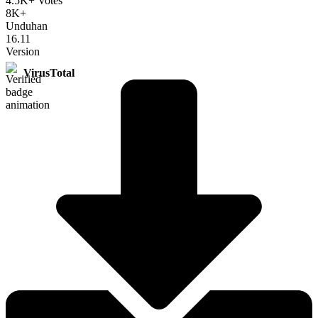
4.5K+ Votes
8K+
Unduhan
16.11
Version
VirusTotal