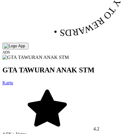
• PLAY TO REWARDS •
ADS
GTA TAWURAN ANAK STM
Kartu
4.2