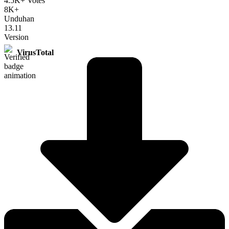
4.5K+ Votes
8K+
Unduhan
13.11
Version
VirusTotal