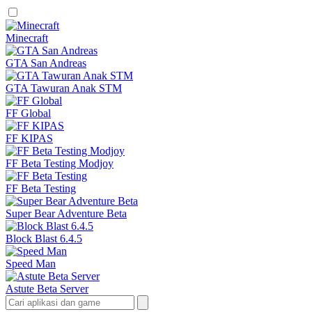
Minecraft
GTA San Andreas
GTA Tawuran Anak STM
FF Global
FF KIPAS
FF Beta Testing Modjoy
FF Beta Testing
Super Bear Adventure Beta
Block Blast 6.4.5
Speed Man
Astute Beta Server