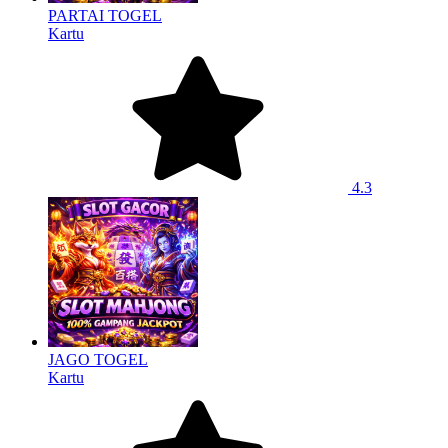
PARTAI TOGEL
Kartu
4.3
JAGO TOGEL
Kartu