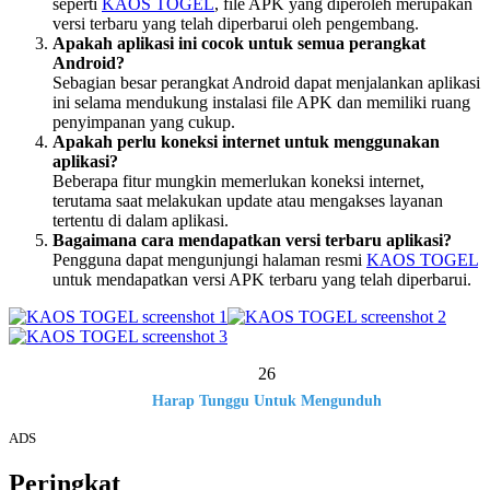
seperti
KAOS TOGEL
, file APK yang diperoleh merupakan
versi terbaru yang telah diperbarui oleh pengembang.
Apakah aplikasi ini cocok untuk semua perangkat
Android?
Sebagian besar perangkat Android dapat menjalankan aplikasi
ini selama mendukung instalasi file APK dan memiliki ruang
penyimpanan yang cukup.
Apakah perlu koneksi internet untuk menggunakan
aplikasi?
Beberapa fitur mungkin memerlukan koneksi internet,
terutama saat melakukan update atau mengakses layanan
tertentu di dalam aplikasi.
Bagaimana cara mendapatkan versi terbaru aplikasi?
Pengguna dapat mengunjungi halaman resmi
KAOS TOGEL
untuk mendapatkan versi APK terbaru yang telah diperbarui.
26
Harap Tunggu Untuk Mengunduh
ADS
Peringkat