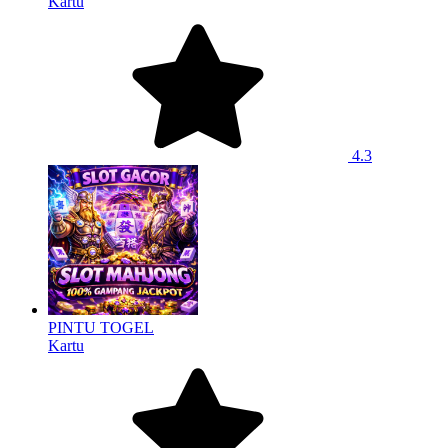
Kartu
4.3
PINTU TOGEL
Kartu