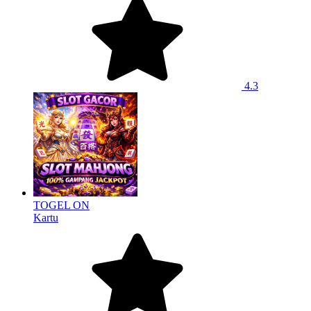
4.3
TOGEL ON
Kartu