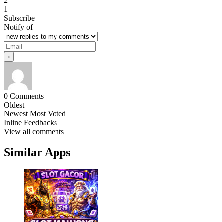
2
1
Subscribe
Notify of
0
Comments
Oldest
Newest
Most Voted
Inline Feedbacks
View all comments
Similar Apps