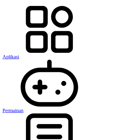
Aplikasi
Permainan