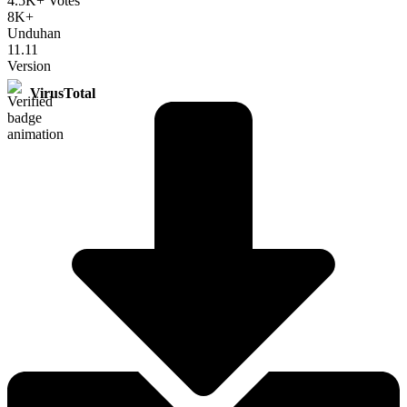
4.5K+ Votes
8K+
Unduhan
11.11
Version
VirusTotal