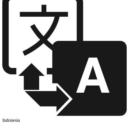
Indonesia