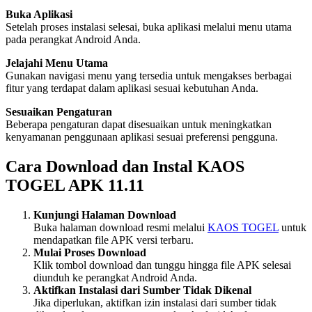
Buka Aplikasi
Setelah proses instalasi selesai, buka aplikasi melalui menu utama
pada perangkat Android Anda.
Jelajahi Menu Utama
Gunakan navigasi menu yang tersedia untuk mengakses berbagai
fitur yang terdapat dalam aplikasi sesuai kebutuhan Anda.
Sesuaikan Pengaturan
Beberapa pengaturan dapat disesuaikan untuk meningkatkan
kenyamanan penggunaan aplikasi sesuai preferensi pengguna.
Cara Download dan Instal KAOS
TOGEL APK 11.11
Kunjungi Halaman Download
Buka halaman download resmi melalui
KAOS TOGEL
untuk
mendapatkan file APK versi terbaru.
Mulai Proses Download
Klik tombol download dan tunggu hingga file APK selesai
diunduh ke perangkat Android Anda.
Aktifkan Instalasi dari Sumber Tidak Dikenal
Jika diperlukan, aktifkan izin instalasi dari sumber tidak