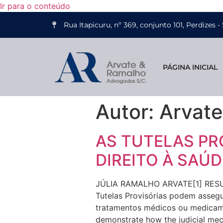
Ir para o conteúdo
Rua Itapicuru, nº 369, conjunto 101, Perdizes
PÁGINA INICIAL
Autor:
Arvate
AS TUTELAS PR
DIREITO À SAÚD
JÚLIA RAMALHO ARVATE[1] RESUMO
Tutelas Provisórias podem assegu
tratamentos médicos ou medicamen
demonstrate how the judicial me