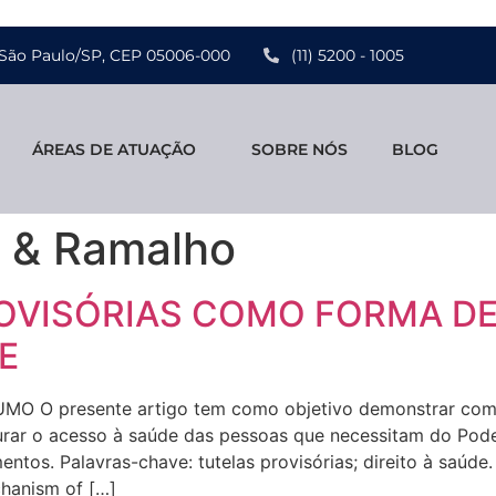
 - São Paulo/SP, CEP 05006-000
(11) 5200 - 1005
ÁREAS DE ATUAÇÃO
SOBRE NÓS
BLOG
 & Ramalho
OVISÓRIAS COMO FORMA D
E
 O presente artigo tem como objetivo demonstrar como
rar o acesso à saúde das pessoas que necessitam do Poder
tos. Palavras-chave: tutelas provisórias; direito à saúde
chanism of […]