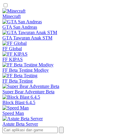
Minecraft
GTA San Andreas
GTA Tawuran Anak STM
FF Global
FF KIPAS
FF Beta Testing Modjoy
FF Beta Testing
Super Bear Adventure Beta
Block Blast 6.4.5
Speed Man
Astute Beta Server