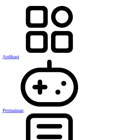
Aplikasi
Permainan