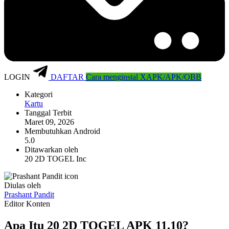
LOGIN
DAFTAR
Cara menginstal XAPK/APK/OBB
Kategori
Kartu
Tanggal Terbit
Maret 09, 2026
Membutuhkan Android
5.0
Ditawarkan oleh
20 2D TOGEL Inc
Diulas oleh
Prashant Pandit
Editor Konten
Apa Itu 20 2D TOGEL APK 11.10?