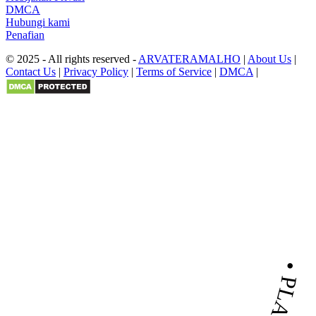
DMCA
Hubungi kami
Penafian
© 2025 - All rights reserved -
ARVATERAMALHO
|
About Us
|
Contact Us
|
Privacy Policy
|
Terms of Service
|
DMCA
|