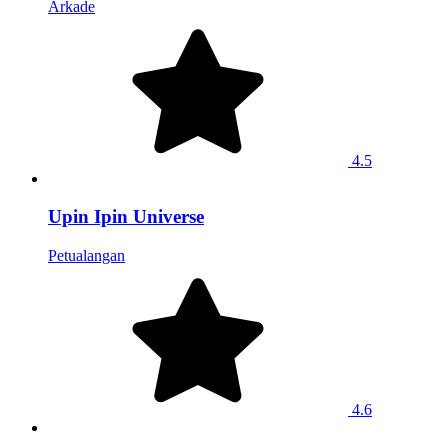
Arkade
4.5
Upin Ipin Universe
Petualangan
4.6