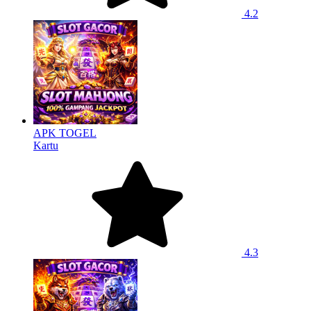
4.2
APK TOGEL
Kartu
4.3