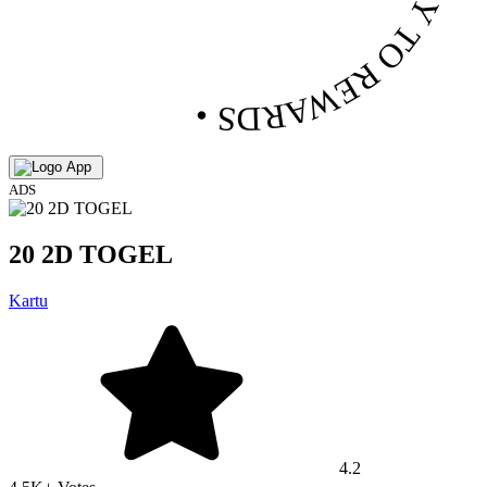
• PLAY TO REWARDS •
ADS
20 2D TOGEL
Kartu
4.2