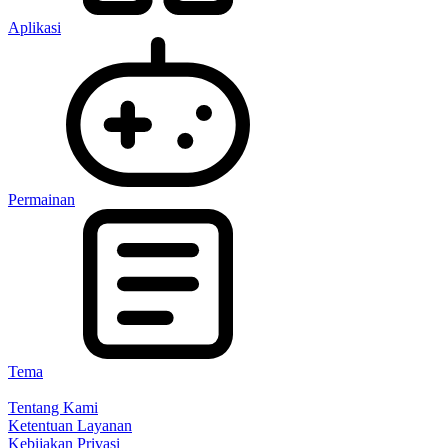
Aplikasi
Permainan
Tema
Tentang Kami
Ketentuan Layanan
Kebijakan Privasi