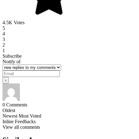
4.5K Votes
5
4
3
2
1
Subscribe
Notify of
0
Comments
Oldest
Newest
Most Voted
Inline Feedbacks
View all comments