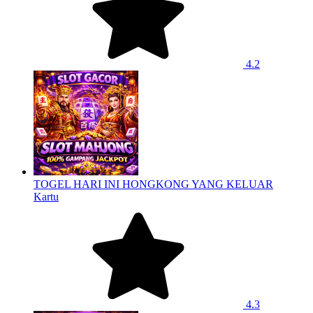
4.2
TOGEL HARI INI HONGKONG YANG KELUAR
Kartu
4.3