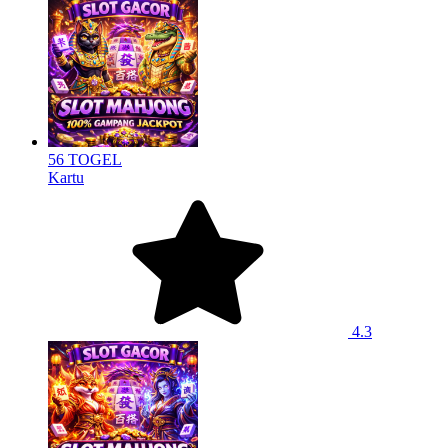
56 TOGEL
Kartu
4.3