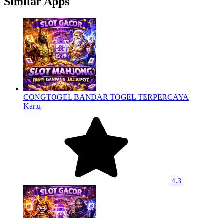
Similar Apps
CONGTOGEL BANDAR TOGEL TERPERCAYA
Kartu
4.3