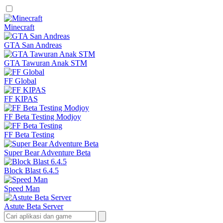
Minecraft
GTA San Andreas
GTA Tawuran Anak STM
FF Global
FF KIPAS
FF Beta Testing Modjoy
FF Beta Testing
Super Bear Adventure Beta
Block Blast 6.4.5
Speed Man
Astute Beta Server