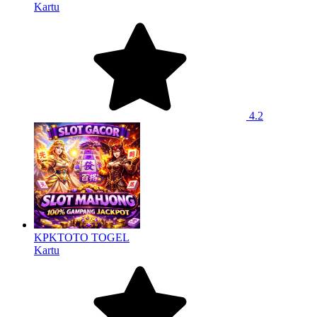
Kartu
4.2
KPKTOTO TOGEL
Kartu