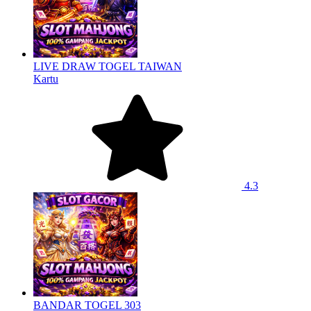
LIVE DRAW TOGEL TAIWAN
Kartu
4.3
BANDAR TOGEL 303