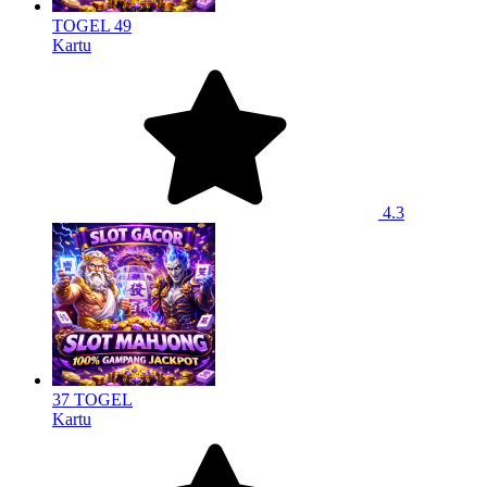
TOGEL 49
Kartu
4.3
37 TOGEL
Kartu