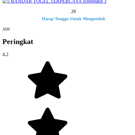
26
Harap Tunggu Untuk Mengunduh
ADS
Peringkat
4.2