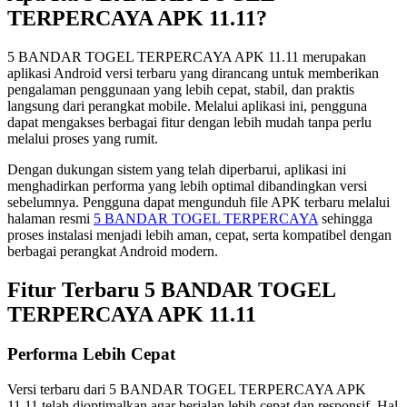
TERPERCAYA APK 11.11?
5 BANDAR TOGEL TERPERCAYA APK 11.11 merupakan
aplikasi Android versi terbaru yang dirancang untuk memberikan
pengalaman penggunaan yang lebih cepat, stabil, dan praktis
langsung dari perangkat mobile. Melalui aplikasi ini, pengguna
dapat mengakses berbagai fitur dengan lebih mudah tanpa perlu
melalui proses yang rumit.
Dengan dukungan sistem yang telah diperbarui, aplikasi ini
menghadirkan performa yang lebih optimal dibandingkan versi
sebelumnya. Pengguna dapat mengunduh file APK terbaru melalui
halaman resmi
5 BANDAR TOGEL TERPERCAYA
sehingga
proses instalasi menjadi lebih aman, cepat, serta kompatibel dengan
berbagai perangkat Android modern.
Fitur Terbaru 5 BANDAR TOGEL
TERPERCAYA APK 11.11
Performa Lebih Cepat
Versi terbaru dari 5 BANDAR TOGEL TERPERCAYA APK
11.11 telah dioptimalkan agar berjalan lebih cepat dan responsif. Hal