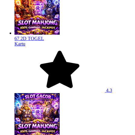
67 2D TOGEL
Kartu
4.3