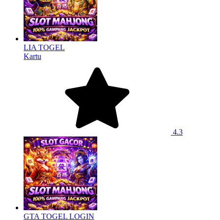
LIA TOGEL
Kartu
4.3
GTA TOGEL LOGIN