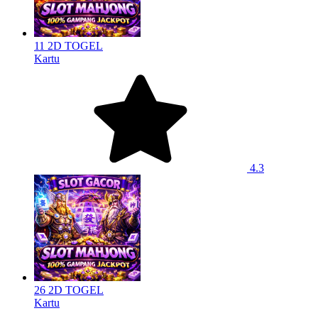
11 2D TOGEL
Kartu
4.3
26 2D TOGEL
Kartu