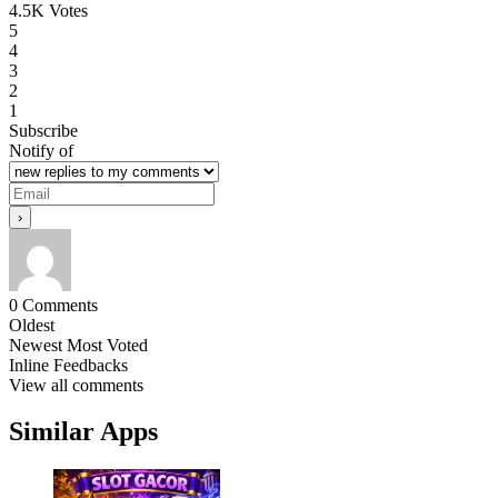
4.5K Votes
5
4
3
2
1
Subscribe
Notify of
0
Comments
Oldest
Newest
Most Voted
Inline Feedbacks
View all comments
Similar Apps