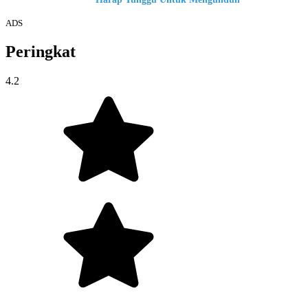
ADS
Peringkat
4.2