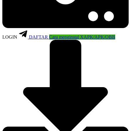
LOGIN
DAFTAR
Cara menginstal XAPK/APK/OBB