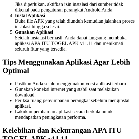
Jika diperlukan, aktifkan izin instalasi dari sumber tidak
dikenal pada pengaturan perangkat Android Anda.
Instal Aplikasi
Buka file APK yang telah diunduh kemudian jalankan proses
instalasi hingga selesai.
Gunakan Aplikasi
Setelah instalasi berhasil, Anda dapat langsung membuka
aplikasi APA ITU TOGEL APK v11.11 dan menikmati
seluruh fitur yang tersedia.
Tips Menggunakan Aplikasi Agar Lebih
Optimal
Pastikan Anda selalu menggunakan versi aplikasi terbaru.
Gunakan koneksi internet yang stabil saat melakukan
download.
Periksa ruang penyimpanan perangkat sebelum menginstal
aplikasi.
Lakukan pembaruan aplikasi secara berkala untuk
mendapatkan peningkatan performa.
Kelebihan dan Kekurangan APA ITU
TOGEL APK v11.11