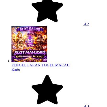
4.2
PENGELUARAN TOGEL MACAU
Kartu
4.3