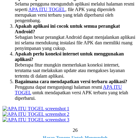
Selama pengguna mengunduh aplikasi melalui halaman resmi
seperti
APA ITU TOGEL
, file APK yang diperoleh
merupakan versi terbaru yang telah diperbarui oleh
pengembang.
Apakah aplikasi ini cocok untuk semua perangkat
Android?
Sebagian besar perangkat Android dapat menjalankan aplikasi
ini selama mendukung instalasi file APK dan memiliki ruang
penyimpanan yang cukup.
Apakah perlu koneksi internet untuk menggunakan
aplikasi?
Beberapa fitur mungkin memerlukan koneksi internet,
terutama saat melakukan update atau mengakses layanan
tertentu di dalam aplikasi.
Bagaimana cara mendapatkan versi terbaru aplikasi?
Pengguna dapat mengunjungi halaman resmi
APA ITU
TOGEL
untuk mendapatkan versi APK terbaru yang telah
diperbarui.
26
Harap Tunggu Untuk Mengunduh