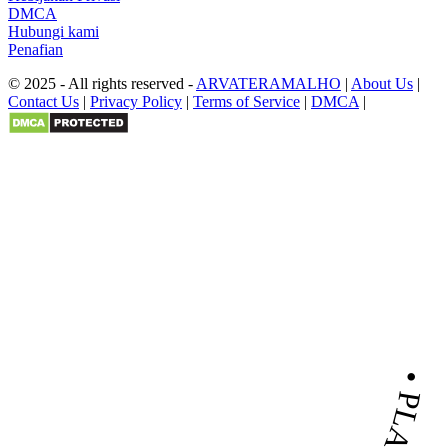
DMCA
Hubungi kami
Penafian
© 2025 - All rights reserved -
ARVATERAMALHO
|
About Us
|
Contact Us
|
Privacy Policy
|
Terms of Service
|
DMCA
|