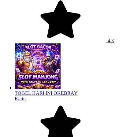
4.3
TOGEL HARI INI OKEBRAY
Kartu