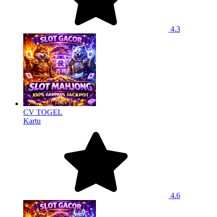
4.3
CV TOGEL
Kartu
4.6