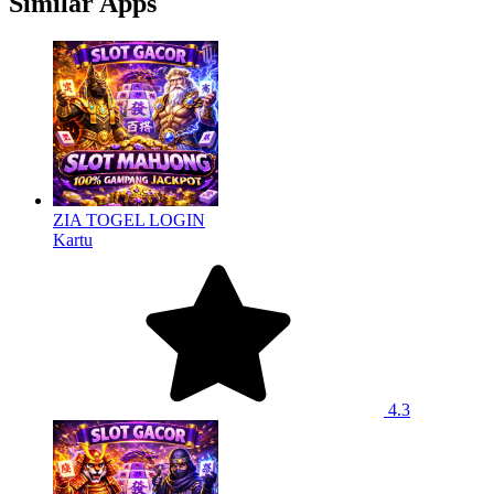
Similar Apps
ZIA TOGEL LOGIN
Kartu
4.3