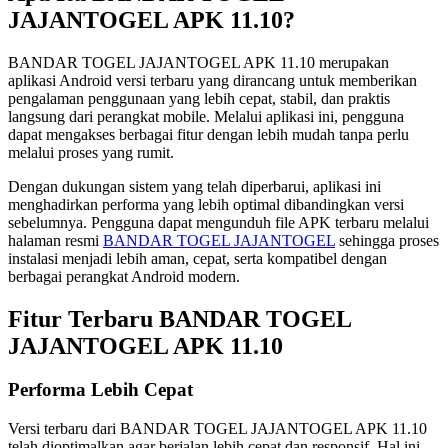
JAJANTOGEL APK 11.10?
BANDAR TOGEL JAJANTOGEL APK 11.10 merupakan
aplikasi Android versi terbaru yang dirancang untuk memberikan
pengalaman penggunaan yang lebih cepat, stabil, dan praktis
langsung dari perangkat mobile. Melalui aplikasi ini, pengguna
dapat mengakses berbagai fitur dengan lebih mudah tanpa perlu
melalui proses yang rumit.
Dengan dukungan sistem yang telah diperbarui, aplikasi ini
menghadirkan performa yang lebih optimal dibandingkan versi
sebelumnya. Pengguna dapat mengunduh file APK terbaru melalui
halaman resmi
BANDAR TOGEL JAJANTOGEL
sehingga proses
instalasi menjadi lebih aman, cepat, serta kompatibel dengan
berbagai perangkat Android modern.
Fitur Terbaru BANDAR TOGEL
JAJANTOGEL APK 11.10
Performa Lebih Cepat
Versi terbaru dari BANDAR TOGEL JAJANTOGEL APK 11.10
telah dioptimalkan agar berjalan lebih cepat dan responsif. Hal ini