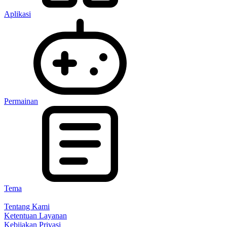
Aplikasi
Permainan
Tema
Tentang Kami
Ketentuan Layanan
Kebijakan Privasi