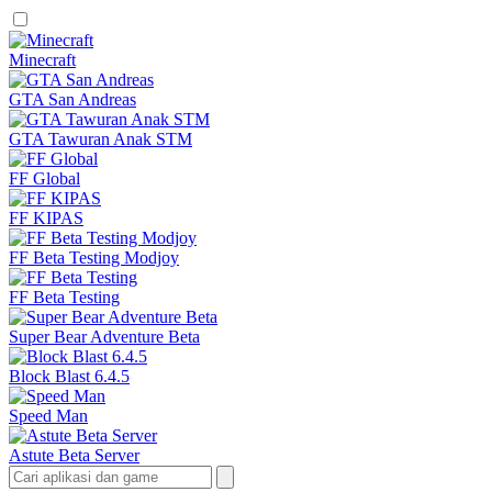
Minecraft
GTA San Andreas
GTA Tawuran Anak STM
FF Global
FF KIPAS
FF Beta Testing Modjoy
FF Beta Testing
Super Bear Adventure Beta
Block Blast 6.4.5
Speed Man
Astute Beta Server