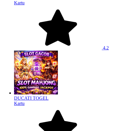
Kartu
4.2
DUCATI TOGEL
Kartu