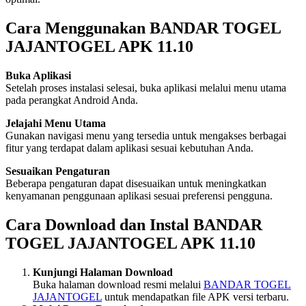
Cara Menggunakan BANDAR TOGEL
JAJANTOGEL APK 11.10
Buka Aplikasi
Setelah proses instalasi selesai, buka aplikasi melalui menu utama
pada perangkat Android Anda.
Jelajahi Menu Utama
Gunakan navigasi menu yang tersedia untuk mengakses berbagai
fitur yang terdapat dalam aplikasi sesuai kebutuhan Anda.
Sesuaikan Pengaturan
Beberapa pengaturan dapat disesuaikan untuk meningkatkan
kenyamanan penggunaan aplikasi sesuai preferensi pengguna.
Cara Download dan Instal BANDAR
TOGEL JAJANTOGEL APK 11.10
Kunjungi Halaman Download
Buka halaman download resmi melalui
BANDAR TOGEL
JAJANTOGEL
untuk mendapatkan file APK versi terbaru.