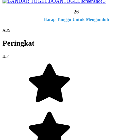
26
Harap Tunggu Untuk Mengunduh
ADS
Peringkat
4.2