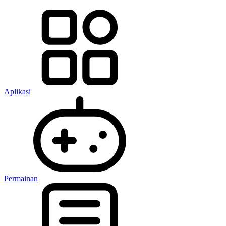
Aplikasi
Permainan