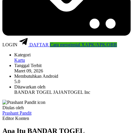
LOGIN
DAFTAR
Cara menginstal XAPK/APK/OBB
Kategori
Kartu
Tanggal Terbit
Maret 09, 2026
Membutuhkan Android
5.0
Ditawarkan oleh
BANDAR TOGEL JAJANTOGEL Inc
Diulas oleh
Prashant Pandit
Editor Konten
Apa Itu BANDAR TOGEL