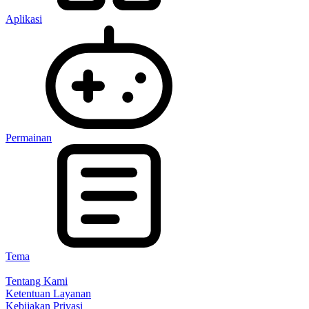
Aplikasi
Permainan
Tema
Tentang Kami
Ketentuan Layanan
Kebijakan Privasi