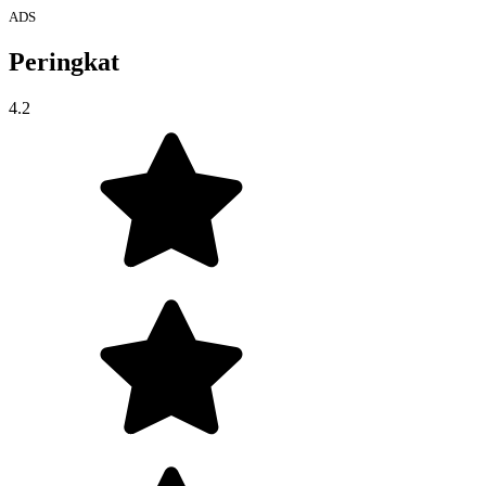
ADS
Peringkat
4.2