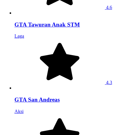
4.6
GTA Tawuran Anak STM
Laga
4.3
GTA San Andreas
Aksi