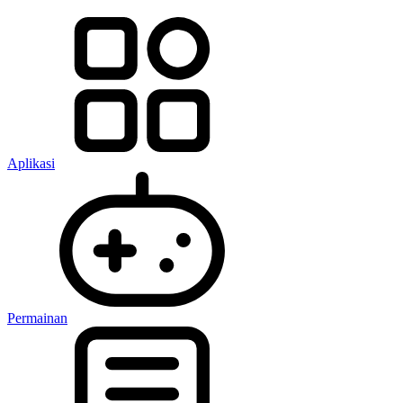
Aplikasi
Permainan