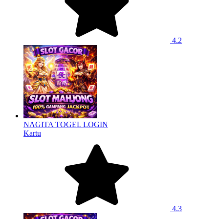
4.2
NAGITA TOGEL LOGIN
Kartu
4.3