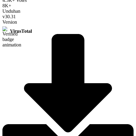
4.5K+ Votes
8K+
Unduhan
v30.31
Version
VirusTotal