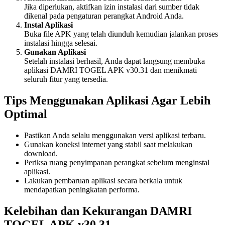
Jika diperlukan, aktifkan izin instalasi dari sumber tidak
dikenal pada pengaturan perangkat Android Anda.
Instal Aplikasi
Buka file APK yang telah diunduh kemudian jalankan proses
instalasi hingga selesai.
Gunakan Aplikasi
Setelah instalasi berhasil, Anda dapat langsung membuka
aplikasi DAMRI TOGEL APK v30.31 dan menikmati
seluruh fitur yang tersedia.
Tips Menggunakan Aplikasi Agar Lebih
Optimal
Pastikan Anda selalu menggunakan versi aplikasi terbaru.
Gunakan koneksi internet yang stabil saat melakukan
download.
Periksa ruang penyimpanan perangkat sebelum menginstal
aplikasi.
Lakukan pembaruan aplikasi secara berkala untuk
mendapatkan peningkatan performa.
Kelebihan dan Kekurangan DAMRI
TOGEL APK v30.31