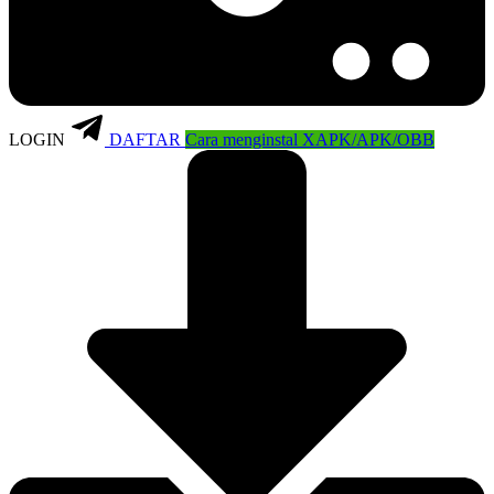
LOGIN
DAFTAR
Cara menginstal XAPK/APK/OBB