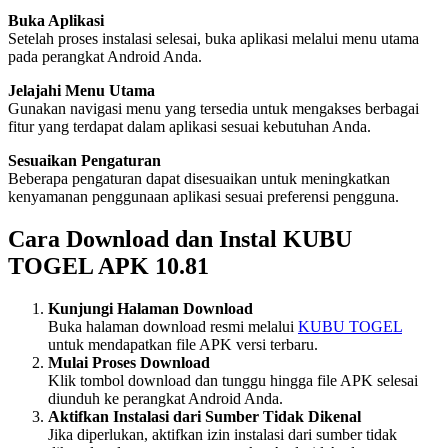
Buka Aplikasi
Setelah proses instalasi selesai, buka aplikasi melalui menu utama
pada perangkat Android Anda.
Jelajahi Menu Utama
Gunakan navigasi menu yang tersedia untuk mengakses berbagai
fitur yang terdapat dalam aplikasi sesuai kebutuhan Anda.
Sesuaikan Pengaturan
Beberapa pengaturan dapat disesuaikan untuk meningkatkan
kenyamanan penggunaan aplikasi sesuai preferensi pengguna.
Cara Download dan Instal KUBU
TOGEL APK 10.81
Kunjungi Halaman Download
Buka halaman download resmi melalui
KUBU TOGEL
untuk mendapatkan file APK versi terbaru.
Mulai Proses Download
Klik tombol download dan tunggu hingga file APK selesai
diunduh ke perangkat Android Anda.
Aktifkan Instalasi dari Sumber Tidak Dikenal
Jika diperlukan, aktifkan izin instalasi dari sumber tidak