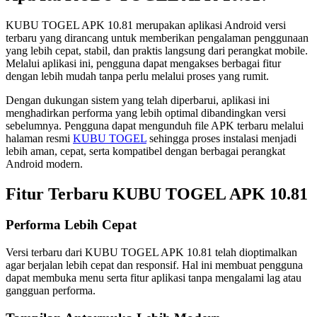
KUBU TOGEL APK 10.81 merupakan aplikasi Android versi
terbaru yang dirancang untuk memberikan pengalaman penggunaan
yang lebih cepat, stabil, dan praktis langsung dari perangkat mobile.
Melalui aplikasi ini, pengguna dapat mengakses berbagai fitur
dengan lebih mudah tanpa perlu melalui proses yang rumit.
Dengan dukungan sistem yang telah diperbarui, aplikasi ini
menghadirkan performa yang lebih optimal dibandingkan versi
sebelumnya. Pengguna dapat mengunduh file APK terbaru melalui
halaman resmi
KUBU TOGEL
sehingga proses instalasi menjadi
lebih aman, cepat, serta kompatibel dengan berbagai perangkat
Android modern.
Fitur Terbaru KUBU TOGEL APK 10.81
Performa Lebih Cepat
Versi terbaru dari KUBU TOGEL APK 10.81 telah dioptimalkan
agar berjalan lebih cepat dan responsif. Hal ini membuat pengguna
dapat membuka menu serta fitur aplikasi tanpa mengalami lag atau
gangguan performa.