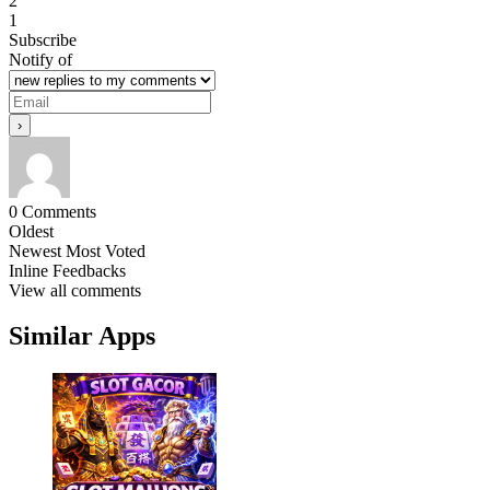
2
1
Subscribe
Notify of
0
Comments
Oldest
Newest
Most Voted
Inline Feedbacks
View all comments
Similar Apps