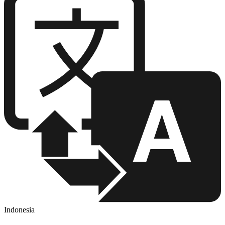
Indonesia