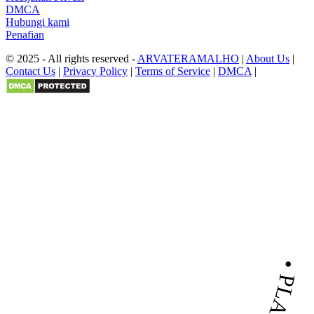
DMCA
Hubungi kami
Penafian
© 2025 - All rights reserved -
ARVATERAMALHO
|
About Us
|
Contact Us
|
Privacy Policy
|
Terms of Service
|
DMCA
|