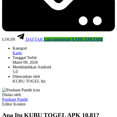
LOGIN
DAFTAR
Cara menginstal XAPK/APK/OBB
Kategori
Kartu
Tanggal Terbit
Maret 09, 2026
Membutuhkan Android
5.0
Ditawarkan oleh
KUBU TOGEL Inc
Diulas oleh
Prashant Pandit
Editor Konten
Apa Itu KUBU TOGEL APK 10.81?