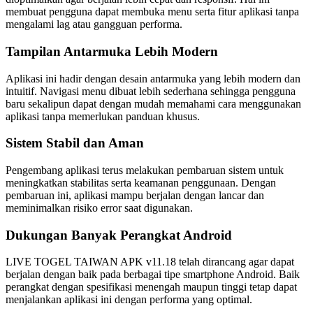
membuat pengguna dapat membuka menu serta fitur aplikasi tanpa
mengalami lag atau gangguan performa.
Tampilan Antarmuka Lebih Modern
Aplikasi ini hadir dengan desain antarmuka yang lebih modern dan
intuitif. Navigasi menu dibuat lebih sederhana sehingga pengguna
baru sekalipun dapat dengan mudah memahami cara menggunakan
aplikasi tanpa memerlukan panduan khusus.
Sistem Stabil dan Aman
Pengembang aplikasi terus melakukan pembaruan sistem untuk
meningkatkan stabilitas serta keamanan penggunaan. Dengan
pembaruan ini, aplikasi mampu berjalan dengan lancar dan
meminimalkan risiko error saat digunakan.
Dukungan Banyak Perangkat Android
LIVE TOGEL TAIWAN APK v11.18 telah dirancang agar dapat
berjalan dengan baik pada berbagai tipe smartphone Android. Baik
perangkat dengan spesifikasi menengah maupun tinggi tetap dapat
menjalankan aplikasi ini dengan performa yang optimal.