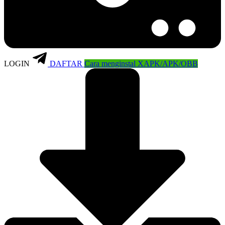
LOGIN
DAFTAR
Cara menginstal XAPK/APK/OBB