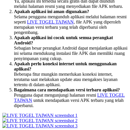
Ya, aplikasi ini tersedia secara gratis dan dapat diunduh
melalui halaman resmi yang menyediakan file APK terbaru.
Apakah aplikasi ini aman digunakan?
Selama pengguna mengunduh aplikasi melalui halaman resmi
seperti
LIVE TOGEL TAIWAN
, file APK yang diperoleh
merupakan versi terbaru yang telah diperbarui oleh
pengembang.
Apakah aplikasi ini cocok untuk semua perangkat
Android?
Sebagian besar perangkat Android dapat menjalankan aplikasi
ini selama mendukung instalasi file APK dan memiliki ruang
penyimpanan yang cukup.
Apakah perlu koneksi internet untuk menggunakan
aplikasi?
Beberapa fitur mungkin memerlukan koneksi internet,
terutama saat melakukan update atau mengakses layanan
tertentu di dalam aplikasi.
Bagaimana cara mendapatkan versi terbaru aplikasi?
Pengguna dapat mengunjungi halaman resmi
LIVE TOGEL
TAIWAN
untuk mendapatkan versi APK terbaru yang telah
diperbarui.