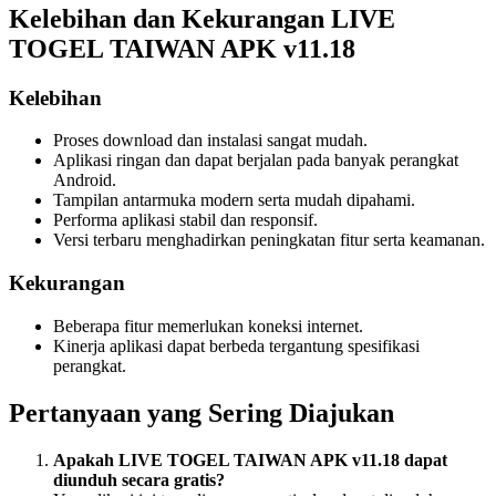
Kelebihan dan Kekurangan LIVE
TOGEL TAIWAN APK v11.18
Kelebihan
Proses download dan instalasi sangat mudah.
Aplikasi ringan dan dapat berjalan pada banyak perangkat
Android.
Tampilan antarmuka modern serta mudah dipahami.
Performa aplikasi stabil dan responsif.
Versi terbaru menghadirkan peningkatan fitur serta keamanan.
Kekurangan
Beberapa fitur memerlukan koneksi internet.
Kinerja aplikasi dapat berbeda tergantung spesifikasi
perangkat.
Pertanyaan yang Sering Diajukan
Apakah LIVE TOGEL TAIWAN APK v11.18 dapat
diunduh secara gratis?