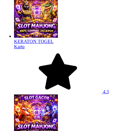
KERATON TOGEL
Kartu
4.3