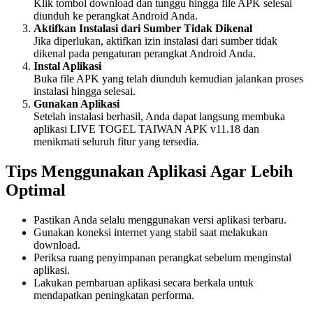
Klik tombol download dan tunggu hingga file APK selesai
diunduh ke perangkat Android Anda.
Aktifkan Instalasi dari Sumber Tidak Dikenal
Jika diperlukan, aktifkan izin instalasi dari sumber tidak
dikenal pada pengaturan perangkat Android Anda.
Instal Aplikasi
Buka file APK yang telah diunduh kemudian jalankan proses
instalasi hingga selesai.
Gunakan Aplikasi
Setelah instalasi berhasil, Anda dapat langsung membuka
aplikasi LIVE TOGEL TAIWAN APK v11.18 dan
menikmati seluruh fitur yang tersedia.
Tips Menggunakan Aplikasi Agar Lebih
Optimal
Pastikan Anda selalu menggunakan versi aplikasi terbaru.
Gunakan koneksi internet yang stabil saat melakukan
download.
Periksa ruang penyimpanan perangkat sebelum menginstal
aplikasi.
Lakukan pembaruan aplikasi secara berkala untuk
mendapatkan peningkatan performa.