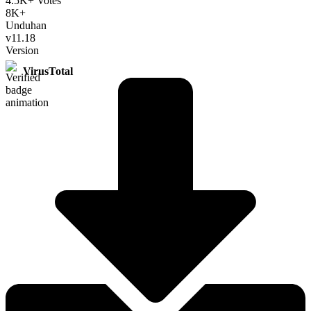
4.5K+ Votes
8K+
Unduhan
v11.18
Version
VirusTotal