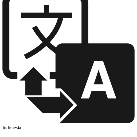
Indonesia