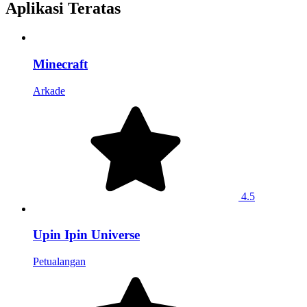
Aplikasi Teratas
Minecraft
Arkade
4.5
Upin Ipin Universe
Petualangan