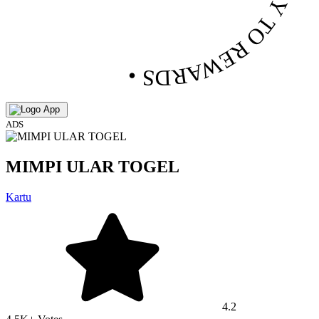
• PLAY TO REWARDS •
ADS
MIMPI ULAR TOGEL
Kartu
4.2