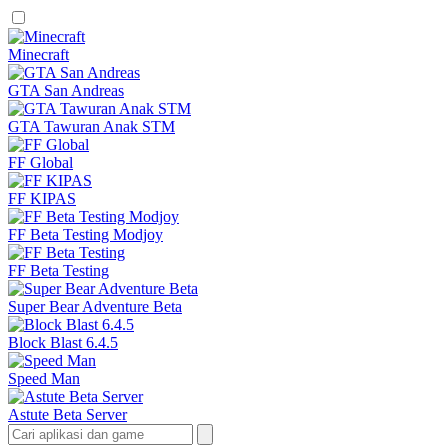
Minecraft
GTA San Andreas
GTA Tawuran Anak STM
FF Global
FF KIPAS
FF Beta Testing Modjoy
FF Beta Testing
Super Bear Adventure Beta
Block Blast 6.4.5
Speed Man
Astute Beta Server