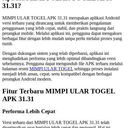
31.31?
MIMPI ULAR TOGEL APK 31.31 merupakan aplikasi Android
versi terbaru yang dirancang untuk memberikan pengalaman
penggunaan yang lebih cepat, stabil, dan praktis langsung dari
perangkat mobile. Melalui aplikasi ini, pengguna dapat mengakses
berbagai fitur dengan lebih mudah tanpa perlu melalui proses yang
rumit.
Dengan dukungan sistem yang telah diperbarui, aplikasi ini
menghadirkan performa yang lebih optimal dibandingkan versi
sebelumnya. Pengguna dapat mengunduh file APK terbaru melalui
halaman resmi
MIMPI ULAR TOGEL
sehingga proses instalasi
menjadi lebih aman, cepat, serta kompatibel dengan berbagai
perangkat Android modern.
Fitur Terbaru MIMPI ULAR TOGEL
APK 31.31
Performa Lebih Cepat
Versi terbaru dari MIMPI ULAR TOGEL APK 31.31 telah
dioptimalkan agar berjalan lebih cepat dan responsif. Hal ini