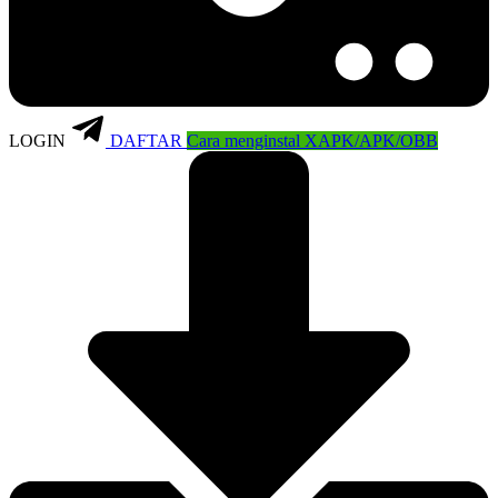
LOGIN
DAFTAR
Cara menginstal XAPK/APK/OBB