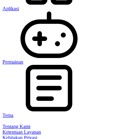
Aplikasi
Permainan
Tema
Tentang Kami
Ketentuan Layanan
Kebijakan Privasi