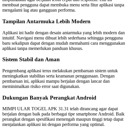
membuat pengguna dapat membuka menu serta fitur aplikasi tanpa
mengalami lag atau gangguan performa.
Tampilan Antarmuka Lebih Modern
Aplikasi ini hadir dengan desain antarmuka yang lebih modern dan
intuitif. Navigasi menu dibuat lebih sederhana sehingga pengguna
baru sekalipun dapat dengan mudah memahami cara menggunakan
aplikasi tanpa memerlukan panduan khusus.
Sistem Stabil dan Aman
Pengembang aplikasi terus melakukan pembaruan sistem untuk
meningkatkan stabilitas serta keamanan penggunaan. Dengan
pembaruan ini, aplikasi mampu berjalan dengan lancar dan
meminimalkan risiko error saat digunakan.
Dukungan Banyak Perangkat Android
MIMPI ULAR TOGEL APK 31.31 telah dirancang agar dapat
berjalan dengan baik pada berbagai tipe smartphone Android. Baik
perangkat dengan spesifikasi menengah maupun tinggi tetap dapat
menjalankan aplikasi ini dengan performa yang optimal.