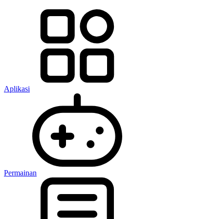
Aplikasi
Permainan