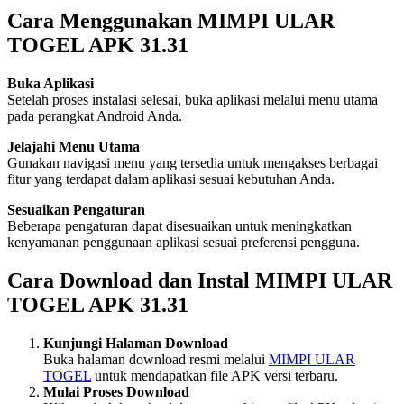
Cara Menggunakan MIMPI ULAR
TOGEL APK 31.31
Buka Aplikasi
Setelah proses instalasi selesai, buka aplikasi melalui menu utama
pada perangkat Android Anda.
Jelajahi Menu Utama
Gunakan navigasi menu yang tersedia untuk mengakses berbagai
fitur yang terdapat dalam aplikasi sesuai kebutuhan Anda.
Sesuaikan Pengaturan
Beberapa pengaturan dapat disesuaikan untuk meningkatkan
kenyamanan penggunaan aplikasi sesuai preferensi pengguna.
Cara Download dan Instal MIMPI ULAR
TOGEL APK 31.31
Kunjungi Halaman Download
Buka halaman download resmi melalui
MIMPI ULAR
TOGEL
untuk mendapatkan file APK versi terbaru.
Mulai Proses Download