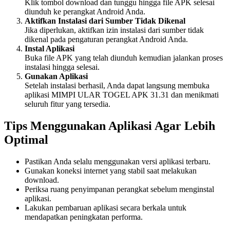
Klik tombol download dan tunggu hingga file APK selesai
diunduh ke perangkat Android Anda.
Aktifkan Instalasi dari Sumber Tidak Dikenal
Jika diperlukan, aktifkan izin instalasi dari sumber tidak
dikenal pada pengaturan perangkat Android Anda.
Instal Aplikasi
Buka file APK yang telah diunduh kemudian jalankan proses
instalasi hingga selesai.
Gunakan Aplikasi
Setelah instalasi berhasil, Anda dapat langsung membuka
aplikasi MIMPI ULAR TOGEL APK 31.31 dan menikmati
seluruh fitur yang tersedia.
Tips Menggunakan Aplikasi Agar Lebih
Optimal
Pastikan Anda selalu menggunakan versi aplikasi terbaru.
Gunakan koneksi internet yang stabil saat melakukan
download.
Periksa ruang penyimpanan perangkat sebelum menginstal
aplikasi.
Lakukan pembaruan aplikasi secara berkala untuk
mendapatkan peningkatan performa.