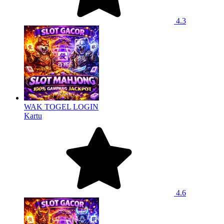
4.3
WAK TOGEL LOGIN
Kartu
4.6