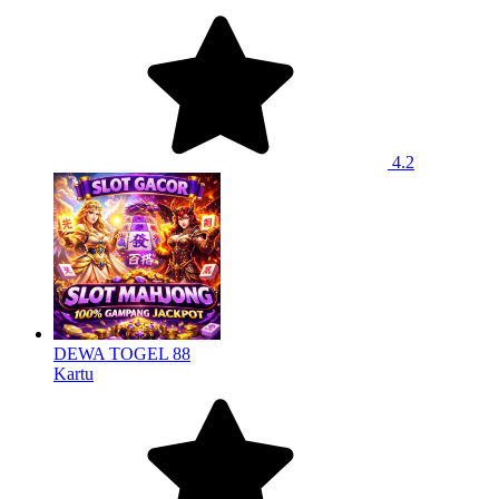
4.2
DEWA TOGEL 88
Kartu