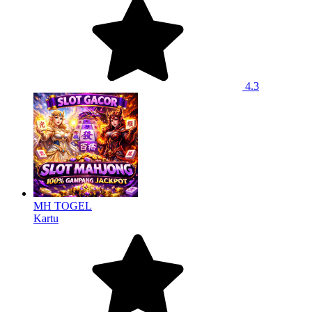
4.3
MH TOGEL
Kartu