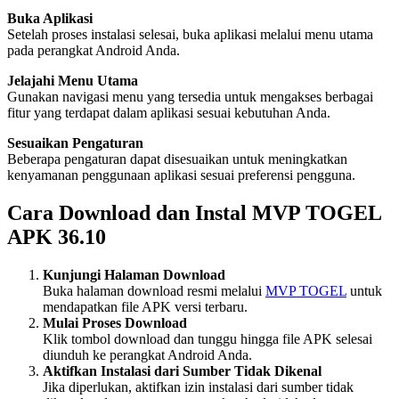
Buka Aplikasi
Setelah proses instalasi selesai, buka aplikasi melalui menu utama
pada perangkat Android Anda.
Jelajahi Menu Utama
Gunakan navigasi menu yang tersedia untuk mengakses berbagai
fitur yang terdapat dalam aplikasi sesuai kebutuhan Anda.
Sesuaikan Pengaturan
Beberapa pengaturan dapat disesuaikan untuk meningkatkan
kenyamanan penggunaan aplikasi sesuai preferensi pengguna.
Cara Download dan Instal MVP TOGEL
APK 36.10
Kunjungi Halaman Download
Buka halaman download resmi melalui
MVP TOGEL
untuk
mendapatkan file APK versi terbaru.
Mulai Proses Download
Klik tombol download dan tunggu hingga file APK selesai
diunduh ke perangkat Android Anda.
Aktifkan Instalasi dari Sumber Tidak Dikenal
Jika diperlukan, aktifkan izin instalasi dari sumber tidak