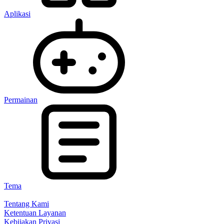
Aplikasi
Permainan
Tema
Tentang Kami
Ketentuan Layanan
Kebijakan Privasi