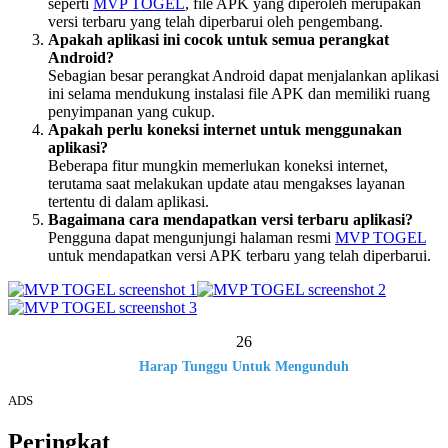
seperti
MVP TOGEL
, file APK yang diperoleh merupakan
versi terbaru yang telah diperbarui oleh pengembang.
Apakah aplikasi ini cocok untuk semua perangkat
Android?
Sebagian besar perangkat Android dapat menjalankan aplikasi
ini selama mendukung instalasi file APK dan memiliki ruang
penyimpanan yang cukup.
Apakah perlu koneksi internet untuk menggunakan
aplikasi?
Beberapa fitur mungkin memerlukan koneksi internet,
terutama saat melakukan update atau mengakses layanan
tertentu di dalam aplikasi.
Bagaimana cara mendapatkan versi terbaru aplikasi?
Pengguna dapat mengunjungi halaman resmi
MVP TOGEL
untuk mendapatkan versi APK terbaru yang telah diperbarui.
26
Harap Tunggu Untuk Mengunduh
ADS
Peringkat