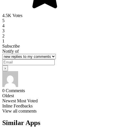
4.5K Votes
5
4
3
2
1
Subscribe
Notify of
0
Comments
Oldest
Newest
Most Voted
Inline Feedbacks
View all comments
Similar Apps