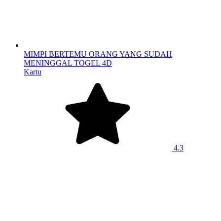
MIMPI BERTEMU ORANG YANG SUDAH
MENINGGAL TOGEL 4D
Kartu
4.3