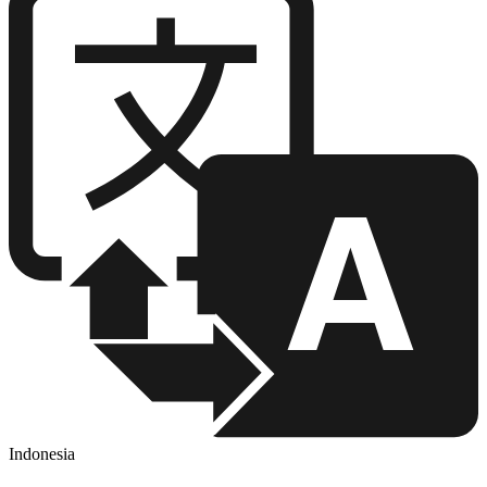
Indonesia