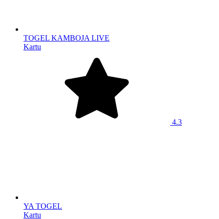
TOGEL KAMBOJA LIVE
Kartu
4.3
YA TOGEL
Kartu