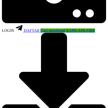
LOGIN
DAFTAR
Cara menginstal XAPK/APK/OBB