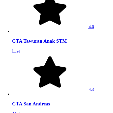
4.6
GTA Tawuran Anak STM
Laga
4.3
GTA San Andreas