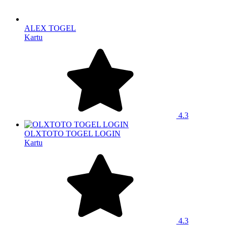
ALEX TOGEL
Kartu
4.3
OLXTOTO TOGEL LOGIN
Kartu
4.3