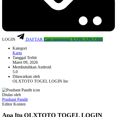
LOGIN
DAFTAR
Cara menginstal XAPK/APK/OBB
Kategori
Kartu
Tanggal Terbit
Maret 09, 2026
Membutuhkan Android
5.0
Ditawarkan oleh
OLXTOTO TOGEL LOGIN Inc
Diulas oleh
Prashant Pandit
Editor Konten
Apa Itu OLXTOTO TOGEL LOGIN