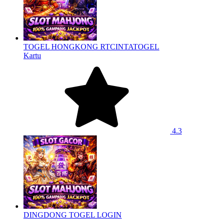
TOGEL HONGKONG RTCINTATOGEL
Kartu
4.3
DINGDONG TOGEL LOGIN