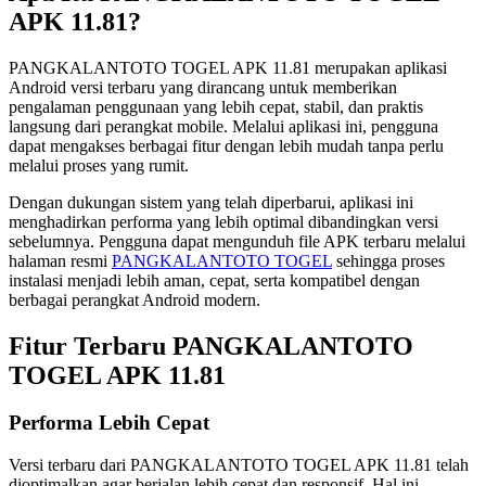
APK 11.81?
PANGKALANTOTO TOGEL APK 11.81 merupakan aplikasi
Android versi terbaru yang dirancang untuk memberikan
pengalaman penggunaan yang lebih cepat, stabil, dan praktis
langsung dari perangkat mobile. Melalui aplikasi ini, pengguna
dapat mengakses berbagai fitur dengan lebih mudah tanpa perlu
melalui proses yang rumit.
Dengan dukungan sistem yang telah diperbarui, aplikasi ini
menghadirkan performa yang lebih optimal dibandingkan versi
sebelumnya. Pengguna dapat mengunduh file APK terbaru melalui
halaman resmi
PANGKALANTOTO TOGEL
sehingga proses
instalasi menjadi lebih aman, cepat, serta kompatibel dengan
berbagai perangkat Android modern.
Fitur Terbaru PANGKALANTOTO
TOGEL APK 11.81
Performa Lebih Cepat
Versi terbaru dari PANGKALANTOTO TOGEL APK 11.81 telah
dioptimalkan agar berjalan lebih cepat dan responsif. Hal ini