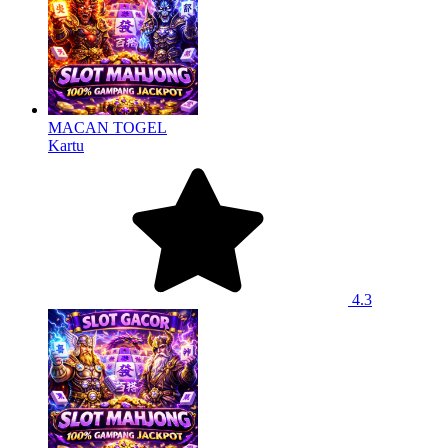
MACAN TOGEL
Kartu
4.3