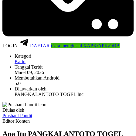
LOGIN
DAFTAR
Cara menginstal XAPK/APK/OBB
Kategori
Kartu
Tanggal Terbit
Maret 09, 2026
Membutuhkan Android
5.0
Ditawarkan oleh
PANGKALANTOTO TOGEL Inc
Diulas oleh
Prashant Pandit
Editor Konten
Apa Itu PANGKALANTOTO TOGEL