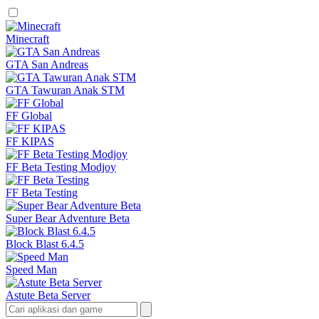
Minecraft
GTA San Andreas
GTA Tawuran Anak STM
FF Global
FF KIPAS
FF Beta Testing Modjoy
FF Beta Testing
Super Bear Adventure Beta
Block Blast 6.4.5
Speed Man
Astute Beta Server