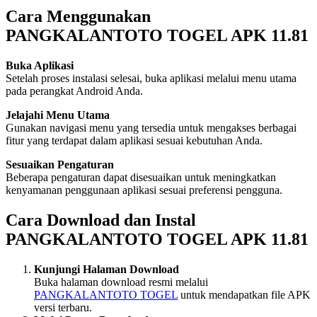
Cara Menggunakan
PANGKALANTOTO TOGEL APK 11.81
Buka Aplikasi
Setelah proses instalasi selesai, buka aplikasi melalui menu utama
pada perangkat Android Anda.
Jelajahi Menu Utama
Gunakan navigasi menu yang tersedia untuk mengakses berbagai
fitur yang terdapat dalam aplikasi sesuai kebutuhan Anda.
Sesuaikan Pengaturan
Beberapa pengaturan dapat disesuaikan untuk meningkatkan
kenyamanan penggunaan aplikasi sesuai preferensi pengguna.
Cara Download dan Instal
PANGKALANTOTO TOGEL APK 11.81
Kunjungi Halaman Download
Buka halaman download resmi melalui
PANGKALANTOTO TOGEL
untuk mendapatkan file APK
versi terbaru.