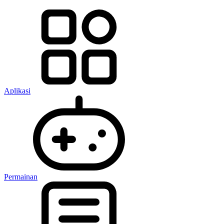
Aplikasi
Permainan