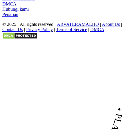
DMCA
Hubungi kami
Penafian
© 2025 - All rights reserved -
ARVATERAMALHO
|
About Us
|
Contact Us
|
Privacy Policy
|
Terms of Service
|
DMCA
|