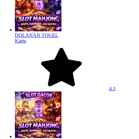
DOLANAN TOGEL
Kartu
4.3