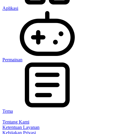
Aplikasi
Permainan
Tema
Tentang Kami
Ketentuan Layanan
Kebijakan Privasi