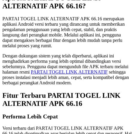
ALTERNATIF APK 66.16?
PARTAI TOGEL LINK ALTERNATIF APK 66.16 merupakan
aplikasi Android versi terbaru yang dirancang untuk memberikan
pengalaman penggunaan yang lebih cepat, stabil, dan praktis
langsung dari perangkat mobile. Melalui aplikasi ini, pengguna
dapat mengakses berbagai fitur dengan lebih mudah tanpa perlu
melalui proses yang rumit.
Dengan dukungan sistem yang telah diperbarui, aplikasi ini
menghadirkan performa yang lebih optimal dibandingkan versi
sebelumnya. Pengguna dapat mengunduh file APK terbaru melalui
halaman resmi
PARTAI TOGEL LINK ALTERNATIF
sehingga
proses instalasi menjadi lebih aman, cepat, serta kompatibel dengan
berbagai perangkat Android modern.
Fitur Terbaru PARTAI TOGEL LINK
ALTERNATIF APK 66.16
Performa Lebih Cepat
Versi terbaru dari PARTAI TOGEL LINK ALTERNATIF APK
66.16 telah dioptimalkan agar berjalan lebih cepat dan responsif. Hal