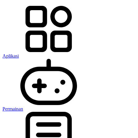
Aplikasi
Permainan