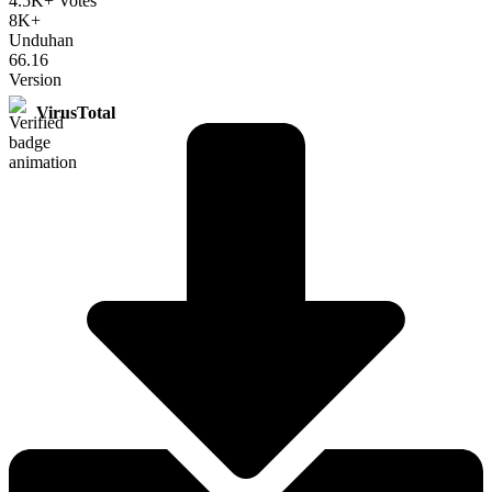
4.5K+ Votes
8K+
Unduhan
66.16
Version
VirusTotal