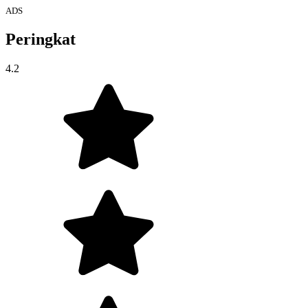
ADS
Peringkat
4.2