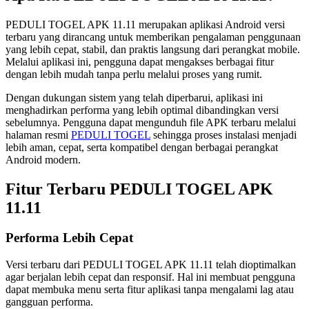
PEDULI TOGEL APK 11.11 merupakan aplikasi Android versi
terbaru yang dirancang untuk memberikan pengalaman penggunaan
yang lebih cepat, stabil, dan praktis langsung dari perangkat mobile.
Melalui aplikasi ini, pengguna dapat mengakses berbagai fitur
dengan lebih mudah tanpa perlu melalui proses yang rumit.
Dengan dukungan sistem yang telah diperbarui, aplikasi ini
menghadirkan performa yang lebih optimal dibandingkan versi
sebelumnya. Pengguna dapat mengunduh file APK terbaru melalui
halaman resmi
PEDULI TOGEL
sehingga proses instalasi menjadi
lebih aman, cepat, serta kompatibel dengan berbagai perangkat
Android modern.
Fitur Terbaru PEDULI TOGEL APK
11.11
Performa Lebih Cepat
Versi terbaru dari PEDULI TOGEL APK 11.11 telah dioptimalkan
agar berjalan lebih cepat dan responsif. Hal ini membuat pengguna
dapat membuka menu serta fitur aplikasi tanpa mengalami lag atau
gangguan performa.