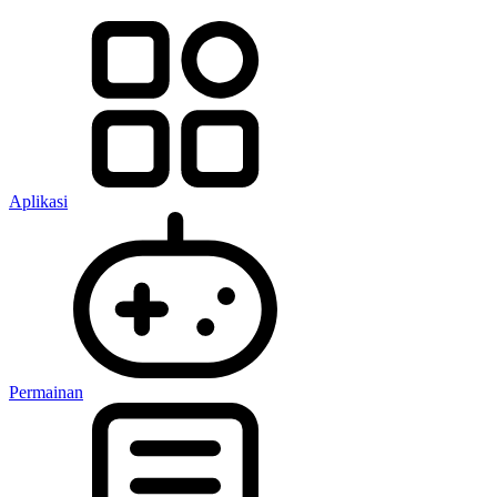
Aplikasi
Permainan