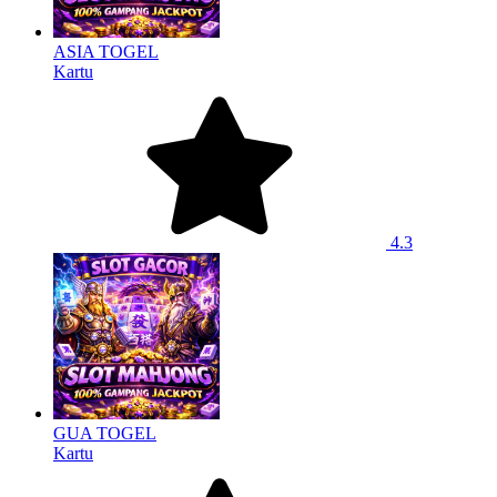
ASIA TOGEL
Kartu
4.3
GUA TOGEL
Kartu