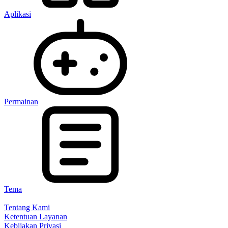
Aplikasi
Permainan
Tema
Tentang Kami
Ketentuan Layanan
Kebijakan Privasi