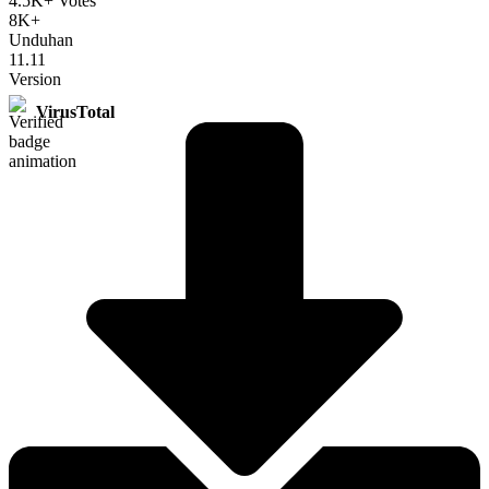
4.5K+ Votes
8K+
Unduhan
11.11
Version
VirusTotal