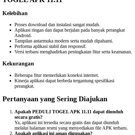
Kelebihan
Proses download dan instalasi sangat mudah.
Aplikasi ringan dan dapat berjalan pada banyak perangkat
Android.
Tampilan antarmuka modern serta mudah dipahami.
Performa aplikasi stabil dan responsif.
Versi terbaru menghadirkan peningkatan fitur serta keamanan.
Kekurangan
Beberapa fitur memerlukan koneksi internet.
Kinerja aplikasi dapat berbeda tergantung spesifikasi
perangkat.
Pertanyaan yang Sering Diajukan
Apakah PEDULI TOGEL APK 11.11 dapat diunduh
secara gratis?
Ya, aplikasi ini tersedia secara gratis dan dapat diunduh
melalui halaman resmi yang menyediakan file APK terbaru.
Apakah aplikasi ini aman digunakan?