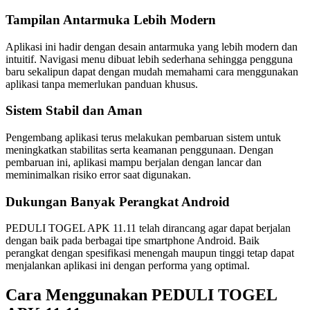
Tampilan Antarmuka Lebih Modern
Aplikasi ini hadir dengan desain antarmuka yang lebih modern dan
intuitif. Navigasi menu dibuat lebih sederhana sehingga pengguna
baru sekalipun dapat dengan mudah memahami cara menggunakan
aplikasi tanpa memerlukan panduan khusus.
Sistem Stabil dan Aman
Pengembang aplikasi terus melakukan pembaruan sistem untuk
meningkatkan stabilitas serta keamanan penggunaan. Dengan
pembaruan ini, aplikasi mampu berjalan dengan lancar dan
meminimalkan risiko error saat digunakan.
Dukungan Banyak Perangkat Android
PEDULI TOGEL APK 11.11 telah dirancang agar dapat berjalan
dengan baik pada berbagai tipe smartphone Android. Baik
perangkat dengan spesifikasi menengah maupun tinggi tetap dapat
menjalankan aplikasi ini dengan performa yang optimal.
Cara Menggunakan PEDULI TOGEL