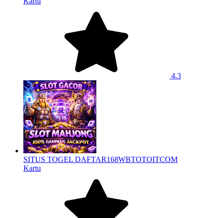
Kartu
4.3
SITUS TOGEL DAFTAR168WBTOTOITCOM
Kartu