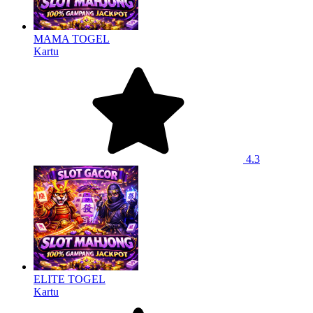
MAMA TOGEL
Kartu
4.3
ELITE TOGEL
Kartu