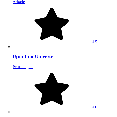
Arkade
4.5
Upin Ipin Universe
Petualangan
4.6