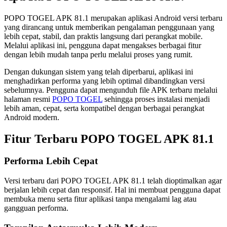
POPO TOGEL APK 81.1 merupakan aplikasi Android versi terbaru
yang dirancang untuk memberikan pengalaman penggunaan yang
lebih cepat, stabil, dan praktis langsung dari perangkat mobile.
Melalui aplikasi ini, pengguna dapat mengakses berbagai fitur
dengan lebih mudah tanpa perlu melalui proses yang rumit.
Dengan dukungan sistem yang telah diperbarui, aplikasi ini
menghadirkan performa yang lebih optimal dibandingkan versi
sebelumnya. Pengguna dapat mengunduh file APK terbaru melalui
halaman resmi
POPO TOGEL
sehingga proses instalasi menjadi
lebih aman, cepat, serta kompatibel dengan berbagai perangkat
Android modern.
Fitur Terbaru POPO TOGEL APK 81.1
Performa Lebih Cepat
Versi terbaru dari POPO TOGEL APK 81.1 telah dioptimalkan agar
berjalan lebih cepat dan responsif. Hal ini membuat pengguna dapat
membuka menu serta fitur aplikasi tanpa mengalami lag atau
gangguan performa.