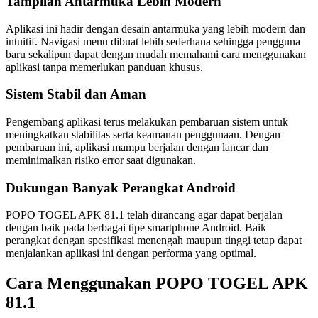
Tampilan Antarmuka Lebih Modern
Aplikasi ini hadir dengan desain antarmuka yang lebih modern dan
intuitif. Navigasi menu dibuat lebih sederhana sehingga pengguna
baru sekalipun dapat dengan mudah memahami cara menggunakan
aplikasi tanpa memerlukan panduan khusus.
Sistem Stabil dan Aman
Pengembang aplikasi terus melakukan pembaruan sistem untuk
meningkatkan stabilitas serta keamanan penggunaan. Dengan
pembaruan ini, aplikasi mampu berjalan dengan lancar dan
meminimalkan risiko error saat digunakan.
Dukungan Banyak Perangkat Android
POPO TOGEL APK 81.1 telah dirancang agar dapat berjalan
dengan baik pada berbagai tipe smartphone Android. Baik
perangkat dengan spesifikasi menengah maupun tinggi tetap dapat
menjalankan aplikasi ini dengan performa yang optimal.
Cara Menggunakan POPO TOGEL APK
81.1