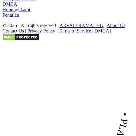
DMCA
Hubungi kami
Penafian
© 2025 - All rights reserved -
ARVATERAMALHO
|
About Us
|
Contact Us
|
Privacy Policy
|
Terms of Service
|
DMCA
|