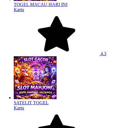
TOGEL MACAU HARI INI
Kartu
4.3
SATELIT TOGEL
Kartu