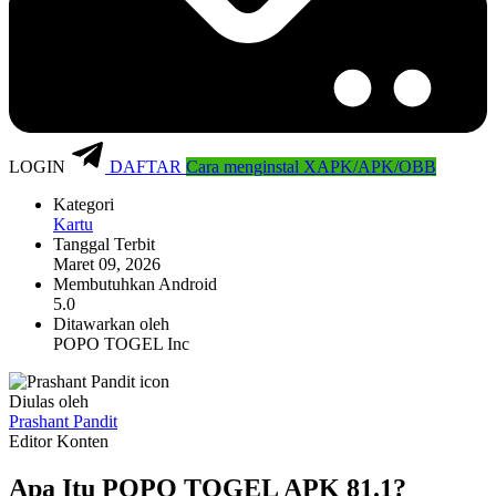
LOGIN
DAFTAR
Cara menginstal XAPK/APK/OBB
Kategori
Kartu
Tanggal Terbit
Maret 09, 2026
Membutuhkan Android
5.0
Ditawarkan oleh
POPO TOGEL Inc
Diulas oleh
Prashant Pandit
Editor Konten
Apa Itu POPO TOGEL APK 81.1?