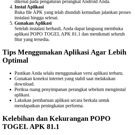
dikenal pada pengaturan perangkat Android Anda.
Instal Aplikasi
Buka file APK yang telah diunduh kemudian jalankan proses
instalasi hingga selesai.
Gunakan Aplikasi
Setelah instalasi berhasil, Anda dapat langsung membuka
aplikasi POPO TOGEL APK 81.1 dan menikmati seluruh
fitur yang tersedia.
Tips Menggunakan Aplikasi Agar Lebih
Optimal
Pastikan Anda selalu menggunakan versi aplikasi terbaru.
Gunakan koneksi internet yang stabil saat melakukan
download.
Periksa ruang penyimpanan perangkat sebelum menginstal
aplikasi.
Lakukan pembaruan aplikasi secara berkala untuk
mendapatkan peningkatan performa.
Kelebihan dan Kekurangan POPO
TOGEL APK 81.1