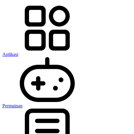
Aplikasi
Permainan