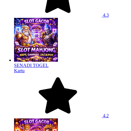
4.3
SENADI TOGEL
Kartu
4.2