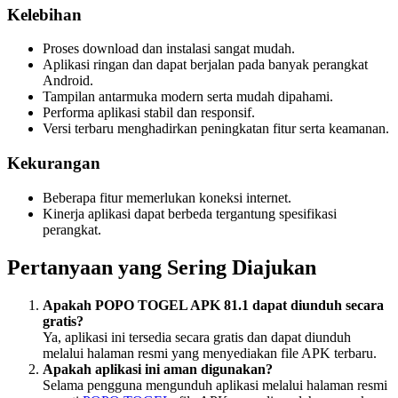
Kelebihan
Proses download dan instalasi sangat mudah.
Aplikasi ringan dan dapat berjalan pada banyak perangkat
Android.
Tampilan antarmuka modern serta mudah dipahami.
Performa aplikasi stabil dan responsif.
Versi terbaru menghadirkan peningkatan fitur serta keamanan.
Kekurangan
Beberapa fitur memerlukan koneksi internet.
Kinerja aplikasi dapat berbeda tergantung spesifikasi
perangkat.
Pertanyaan yang Sering Diajukan
Apakah POPO TOGEL APK 81.1 dapat diunduh secara
gratis?
Ya, aplikasi ini tersedia secara gratis dan dapat diunduh
melalui halaman resmi yang menyediakan file APK terbaru.
Apakah aplikasi ini aman digunakan?
Selama pengguna mengunduh aplikasi melalui halaman resmi