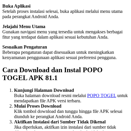
Buka Aplikasi
Setelah proses instalasi selesai, buka aplikasi melalui menu utama
pada perangkat Android Anda.
Jelajahi Menu Utama
Gunakan navigasi menu yang tersedia untuk mengakses berbagai
fitur yang terdapat dalam aplikasi sesuai kebutuhan Anda.
Sesuaikan Pengaturan
Beberapa pengaturan dapat disesuaikan untuk meningkatkan
kenyamanan penggunaan aplikasi sesuai preferensi pengguna.
Cara Download dan Instal POPO
TOGEL APK 81.1
Kunjungi Halaman Download
Buka halaman download resmi melalui
POPO TOGEL
untuk
mendapatkan file APK versi terbaru.
Mulai Proses Download
Klik tombol download dan tunggu hingga file APK selesai
diunduh ke perangkat Android Anda.
Aktifkan Instalasi dari Sumber Tidak Dikenal
Jika diperlukan, aktifkan izin instalasi dari sumber tidak