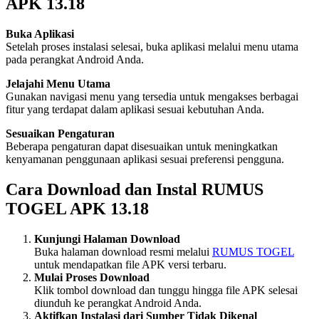
APK 13.18
Buka Aplikasi
Setelah proses instalasi selesai, buka aplikasi melalui menu utama
pada perangkat Android Anda.
Jelajahi Menu Utama
Gunakan navigasi menu yang tersedia untuk mengakses berbagai
fitur yang terdapat dalam aplikasi sesuai kebutuhan Anda.
Sesuaikan Pengaturan
Beberapa pengaturan dapat disesuaikan untuk meningkatkan
kenyamanan penggunaan aplikasi sesuai preferensi pengguna.
Cara Download dan Instal RUMUS
TOGEL APK 13.18
Kunjungi Halaman Download
Buka halaman download resmi melalui
RUMUS TOGEL
untuk mendapatkan file APK versi terbaru.
Mulai Proses Download
Klik tombol download dan tunggu hingga file APK selesai
diunduh ke perangkat Android Anda.
Aktifkan Instalasi dari Sumber Tidak Dikenal