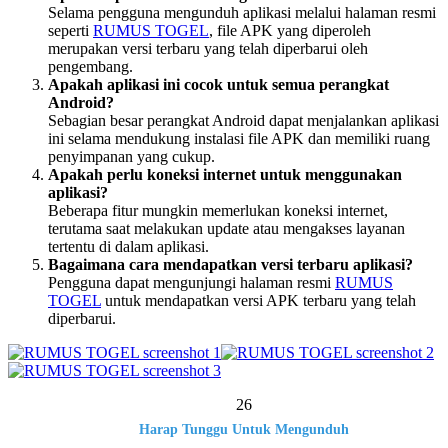
Selama pengguna mengunduh aplikasi melalui halaman resmi
seperti
RUMUS TOGEL
, file APK yang diperoleh
merupakan versi terbaru yang telah diperbarui oleh
pengembang.
Apakah aplikasi ini cocok untuk semua perangkat
Android?
Sebagian besar perangkat Android dapat menjalankan aplikasi
ini selama mendukung instalasi file APK dan memiliki ruang
penyimpanan yang cukup.
Apakah perlu koneksi internet untuk menggunakan
aplikasi?
Beberapa fitur mungkin memerlukan koneksi internet,
terutama saat melakukan update atau mengakses layanan
tertentu di dalam aplikasi.
Bagaimana cara mendapatkan versi terbaru aplikasi?
Pengguna dapat mengunjungi halaman resmi
RUMUS
TOGEL
untuk mendapatkan versi APK terbaru yang telah
diperbarui.
26
Harap Tunggu Untuk Mengunduh