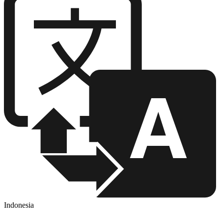
Indonesia