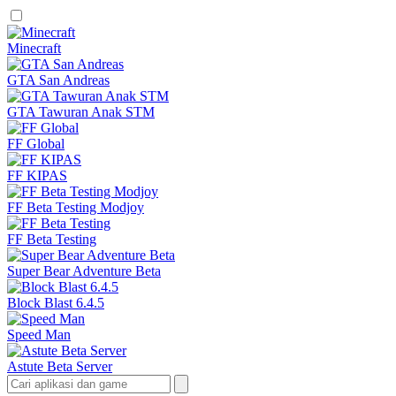
Minecraft
GTA San Andreas
GTA Tawuran Anak STM
FF Global
FF KIPAS
FF Beta Testing Modjoy
FF Beta Testing
Super Bear Adventure Beta
Block Blast 6.4.5
Speed Man
Astute Beta Server