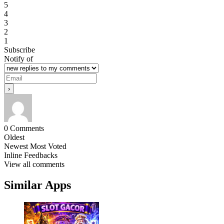
5
4
3
2
1
Subscribe
Notify of
0
Comments
Oldest
Newest
Most Voted
Inline Feedbacks
View all comments
Similar Apps