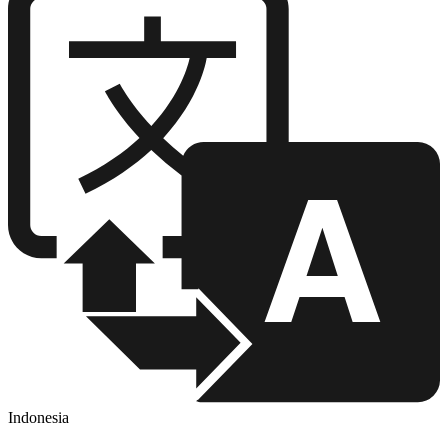
Indonesia