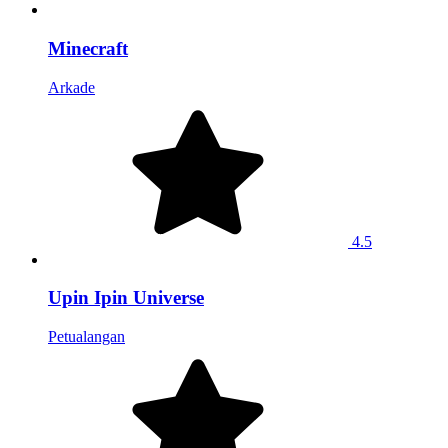
Minecraft
Arkade
4.5
Upin Ipin Universe
Petualangan