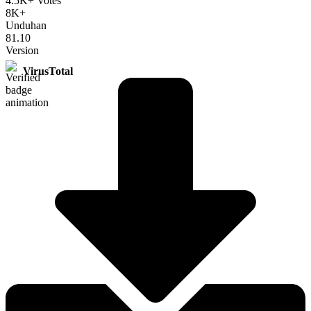
4.5K+ Votes
8K+
Unduhan
81.10
Version
VirusTotal