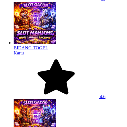
BIDANG TOGEL
Kartu
4.6