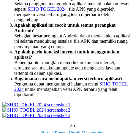
Selama pengguna mengunduh aplikasi melalui halaman resmi
seperti
SHIO TOGEL 2024
, file APK yang diperoleh
merupakan versi terbaru yang telah diperbarui oleh
pengembang.
Apakah aplikasi ini cocok untuk semua perangkat
Android?
Sebagian besar perangkat Android dapat menjalankan aplikasi
ini selama mendukung instalasi file APK dan memiliki ruang
penyimpanan yang cukup.
Apakah perlu koneksi internet untuk menggunakan
aplikasi?
Beberapa fitur mungkin memerlukan koneksi internet,
terutama saat melakukan update atau mengakses layanan
tertentu di dalam aplikasi.
Bagaimana cara mendapatkan versi terbaru aplikasi?
Pengguna dapat mengunjungi halaman resmi
SHIO TOGEL
2024
untuk mendapatkan versi APK terbaru yang telah
diperbarui.
26
Harap Tunggu Untuk Mengunduh