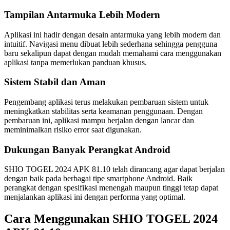
Tampilan Antarmuka Lebih Modern
Aplikasi ini hadir dengan desain antarmuka yang lebih modern dan
intuitif. Navigasi menu dibuat lebih sederhana sehingga pengguna
baru sekalipun dapat dengan mudah memahami cara menggunakan
aplikasi tanpa memerlukan panduan khusus.
Sistem Stabil dan Aman
Pengembang aplikasi terus melakukan pembaruan sistem untuk
meningkatkan stabilitas serta keamanan penggunaan. Dengan
pembaruan ini, aplikasi mampu berjalan dengan lancar dan
meminimalkan risiko error saat digunakan.
Dukungan Banyak Perangkat Android
SHIO TOGEL 2024 APK 81.10 telah dirancang agar dapat berjalan
dengan baik pada berbagai tipe smartphone Android. Baik
perangkat dengan spesifikasi menengah maupun tinggi tetap dapat
menjalankan aplikasi ini dengan performa yang optimal.
Cara Menggunakan SHIO TOGEL 2024