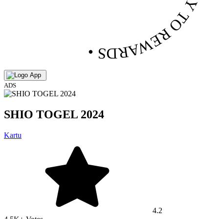
• PLAY TO REWARDS •
ADS
SHIO TOGEL 2024
Kartu
4.2