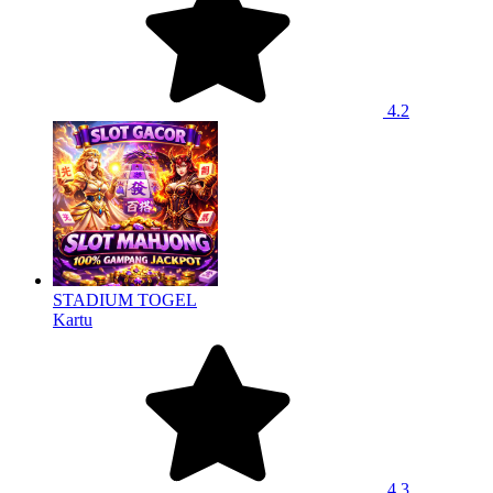
4.2
STADIUM TOGEL
Kartu
4.3