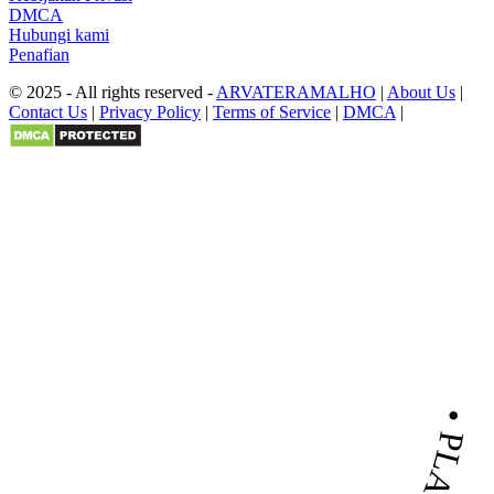
DMCA
Hubungi kami
Penafian
© 2025 - All rights reserved -
ARVATERAMALHO
|
About Us
|
Contact Us
|
Privacy Policy
|
Terms of Service
|
DMCA
|