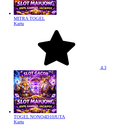
MITRA TOGEL
Kartu
4.3
TOGEL NONO4D10JUTA
Kartu