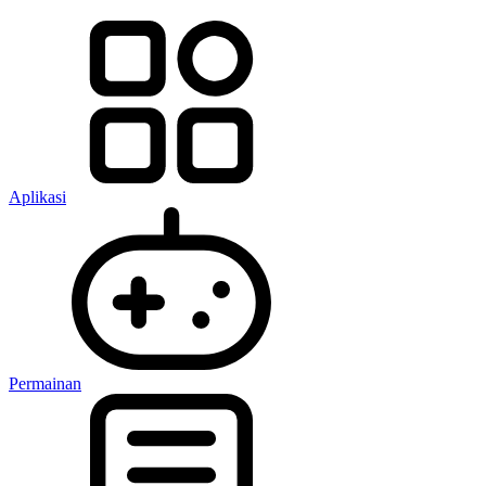
Aplikasi
Permainan