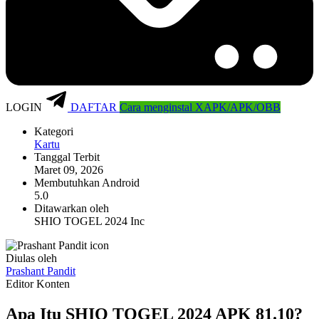
LOGIN
DAFTAR
Cara menginstal XAPK/APK/OBB
Kategori
Kartu
Tanggal Terbit
Maret 09, 2026
Membutuhkan Android
5.0
Ditawarkan oleh
SHIO TOGEL 2024 Inc
Diulas oleh
Prashant Pandit
Editor Konten
Apa Itu SHIO TOGEL 2024 APK 81.10?