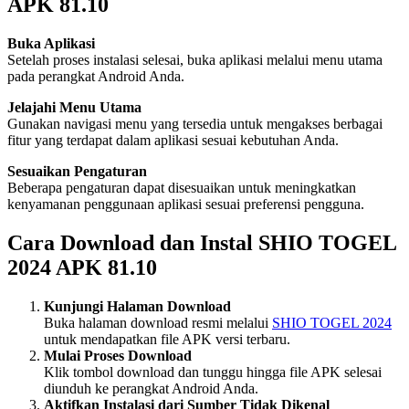
APK 81.10
Buka Aplikasi
Setelah proses instalasi selesai, buka aplikasi melalui menu utama
pada perangkat Android Anda.
Jelajahi Menu Utama
Gunakan navigasi menu yang tersedia untuk mengakses berbagai
fitur yang terdapat dalam aplikasi sesuai kebutuhan Anda.
Sesuaikan Pengaturan
Beberapa pengaturan dapat disesuaikan untuk meningkatkan
kenyamanan penggunaan aplikasi sesuai preferensi pengguna.
Cara Download dan Instal SHIO TOGEL
2024 APK 81.10
Kunjungi Halaman Download
Buka halaman download resmi melalui
SHIO TOGEL 2024
untuk mendapatkan file APK versi terbaru.
Mulai Proses Download
Klik tombol download dan tunggu hingga file APK selesai
diunduh ke perangkat Android Anda.
Aktifkan Instalasi dari Sumber Tidak Dikenal