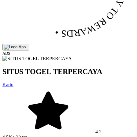
• PLAY TO REWARDS •
ADS
SITUS TOGEL TERPERCAYA
Kartu
4.2