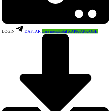
LOGIN
DAFTAR
Cara menginstal XAPK/APK/OBB