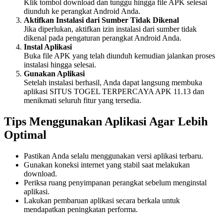
Klik tombol download dan tunggu hingga file APK selesai
diunduh ke perangkat Android Anda.
Aktifkan Instalasi dari Sumber Tidak Dikenal
Jika diperlukan, aktifkan izin instalasi dari sumber tidak
dikenal pada pengaturan perangkat Android Anda.
Instal Aplikasi
Buka file APK yang telah diunduh kemudian jalankan proses
instalasi hingga selesai.
Gunakan Aplikasi
Setelah instalasi berhasil, Anda dapat langsung membuka
aplikasi SITUS TOGEL TERPERCAYA APK 11.13 dan
menikmati seluruh fitur yang tersedia.
Tips Menggunakan Aplikasi Agar Lebih
Optimal
Pastikan Anda selalu menggunakan versi aplikasi terbaru.
Gunakan koneksi internet yang stabil saat melakukan
download.
Periksa ruang penyimpanan perangkat sebelum menginstal
aplikasi.
Lakukan pembaruan aplikasi secara berkala untuk
mendapatkan peningkatan performa.