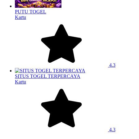
PUTU TOGEL
Kartu
4.3
SITUS TOGEL TERPERCAYA
Kartu
4.3