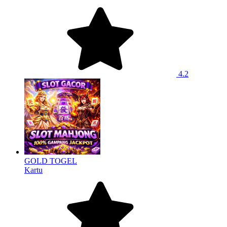
4.2
GOLD TOGEL
Kartu