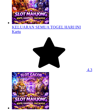
KELUARAN SEMUA TOGEL HARI INI
Kartu
4.3