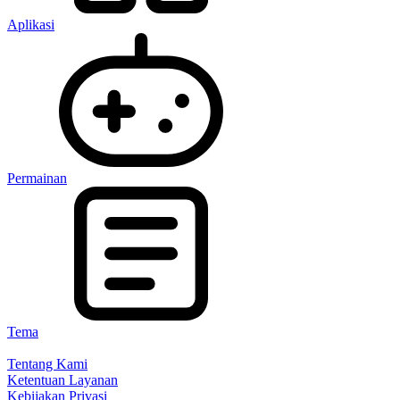
Aplikasi
Permainan
Tema
Tentang Kami
Ketentuan Layanan
Kebijakan Privasi