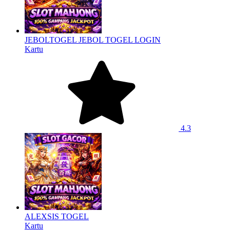
JEBOLTOGEL JEBOL TOGEL LOGIN
Kartu
4.3
ALEXSIS TOGEL
Kartu