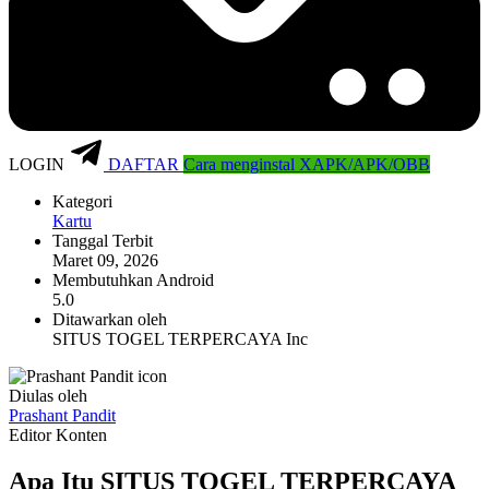
LOGIN
DAFTAR
Cara menginstal XAPK/APK/OBB
Kategori
Kartu
Tanggal Terbit
Maret 09, 2026
Membutuhkan Android
5.0
Ditawarkan oleh
SITUS TOGEL TERPERCAYA Inc
Diulas oleh
Prashant Pandit
Editor Konten
Apa Itu SITUS TOGEL TERPERCAYA