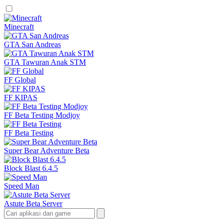
Minecraft
GTA San Andreas
GTA Tawuran Anak STM
FF Global
FF KIPAS
FF Beta Testing Modjoy
FF Beta Testing
Super Bear Adventure Beta
Block Blast 6.4.5
Speed Man
Astute Beta Server