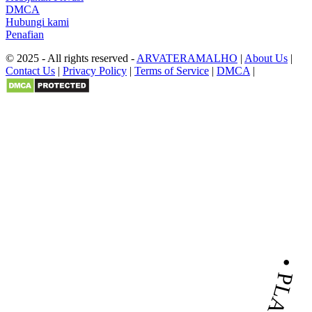
DMCA
Hubungi kami
Penafian
© 2025 - All rights reserved -
ARVATERAMALHO
|
About Us
|
Contact Us
|
Privacy Policy
|
Terms of Service
|
DMCA
|