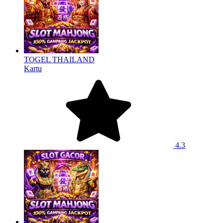
TOGEL THAILAND
Kartu
4.3