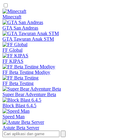
Minecraft
GTA San Andreas
GTA Tawuran Anak STM
FF Global
FF KIPAS
FF Beta Testing Modjoy
FF Beta Testing
Super Bear Adventure Beta
Block Blast 6.4.5
Speed Man
Astute Beta Server