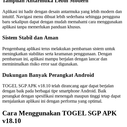
Tampilan Antarmuka Lebih Modern
Aplikasi ini hadir dengan desain antarmuka yang lebih modern dan
intuitif. Navigasi menu dibuat lebih sederhana sehingga pengguna
baru sekalipun dapat dengan mudah memahami cara menggunakan
aplikasi tanpa memerlukan panduan khusus.
Sistem Stabil dan Aman
Pengembang aplikasi terus melakukan pembaruan sistem untuk
meningkatkan stabilitas serta keamanan penggunaan. Dengan
pembaruan ini, aplikasi mampu berjalan dengan lancar dan
meminimalkan risiko error saat digunakan.
Dukungan Banyak Perangkat Android
TOGEL SGP APK v18.10 telah dirancang agar dapat berjalan
dengan baik pada berbagai tipe smartphone Android. Baik
perangkat dengan spesifikasi menengah maupun tinggi tetap dapat
menjalankan aplikasi ini dengan performa yang optimal.
Cara Menggunakan TOGEL SGP APK
v18.10