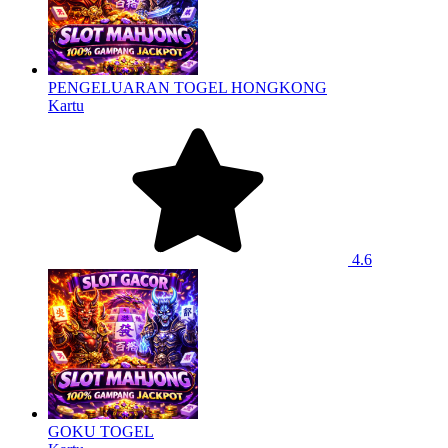
PENGELUARAN TOGEL HONGKONG
Kartu
4.6
GOKU TOGEL