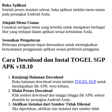
Buka Aplikasi
Setelah proses instalasi selesai, buka aplikasi melalui menu utama
pada perangkat Android Anda.
Jelajahi Menu Utama
Gunakan navigasi menu yang tersedia untuk mengakses berbagai
fitur yang terdapat dalam aplikasi sesuai kebutuhan Anda.
Sesuaikan Pengaturan
Beberapa pengaturan dapat disesuaikan untuk meningkatkan
kenyamanan penggunaan aplikasi sesuai preferensi pengguna.
Cara Download dan Instal TOGEL SGP
APK v18.10
Kunjungi Halaman Download
Buka halaman download resmi melalui
TOGEL SGP
untuk
mendapatkan file APK versi terbaru.
Mulai Proses Download
Klik tombol download dan tunggu hingga file APK selesai
diunduh ke perangkat Android Anda.
Aktifkan Instalasi dari Sumber Tidak Dikenal
Jika diperlukan, aktifkan izin instalasi dari sumber tidak