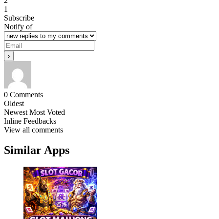
2
1
Subscribe
Notify of
0
Comments
Oldest
Newest
Most Voted
Inline Feedbacks
View all comments
Similar Apps