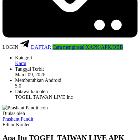
LOGIN
DAFTAR
Cara menginstal XAPK/APK/OBB
Kategori
Kartu
Tanggal Terbit
Maret 09, 2026
Membutuhkan Android
5.0
Ditawarkan oleh
TOGEL TAIWAN LIVE Inc
Diulas oleh
Prashant Pandit
Editor Konten
Apa Itu TOGEL TAIWAN LIVE APK