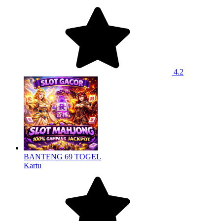
4.2
BANTENG 69 TOGEL
Kartu