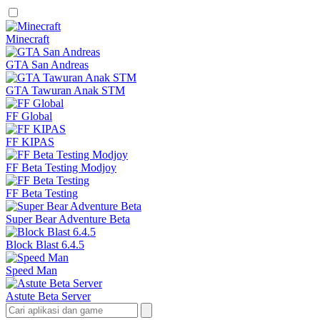
Minecraft
GTA San Andreas
GTA Tawuran Anak STM
FF Global
FF KIPAS
FF Beta Testing Modjoy
FF Beta Testing
Super Bear Adventure Beta
Block Blast 6.4.5
Speed Man
Astute Beta Server