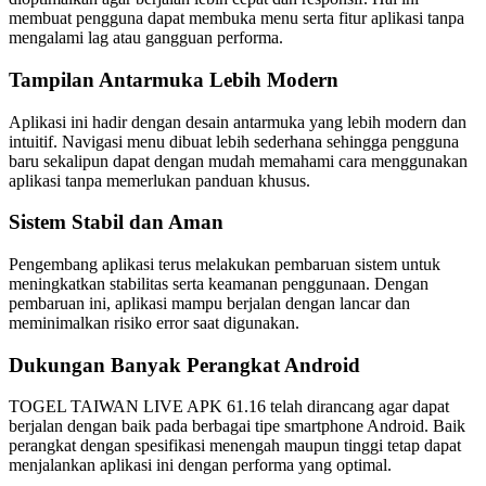
membuat pengguna dapat membuka menu serta fitur aplikasi tanpa
mengalami lag atau gangguan performa.
Tampilan Antarmuka Lebih Modern
Aplikasi ini hadir dengan desain antarmuka yang lebih modern dan
intuitif. Navigasi menu dibuat lebih sederhana sehingga pengguna
baru sekalipun dapat dengan mudah memahami cara menggunakan
aplikasi tanpa memerlukan panduan khusus.
Sistem Stabil dan Aman
Pengembang aplikasi terus melakukan pembaruan sistem untuk
meningkatkan stabilitas serta keamanan penggunaan. Dengan
pembaruan ini, aplikasi mampu berjalan dengan lancar dan
meminimalkan risiko error saat digunakan.
Dukungan Banyak Perangkat Android
TOGEL TAIWAN LIVE APK 61.16 telah dirancang agar dapat
berjalan dengan baik pada berbagai tipe smartphone Android. Baik
perangkat dengan spesifikasi menengah maupun tinggi tetap dapat
menjalankan aplikasi ini dengan performa yang optimal.