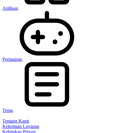
Aplikasi
Permainan
Tema
Tentang Kami
Ketentuan Layanan
Kebijakan Privasi