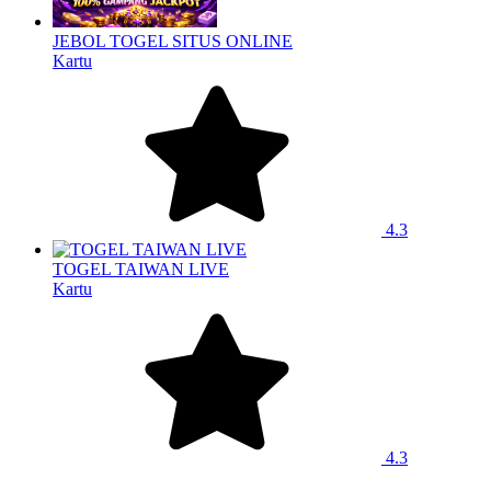
JEBOL TOGEL SITUS ONLINE
Kartu
4.3
TOGEL TAIWAN LIVE
Kartu
4.3