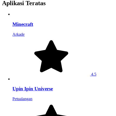
Aplikasi Teratas
Minecraft
Arkade
4.5
Upin Ipin Universe
Petualangan