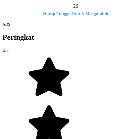
26
Harap Tunggu Untuk Mengunduh
ADS
Peringkat
4.2