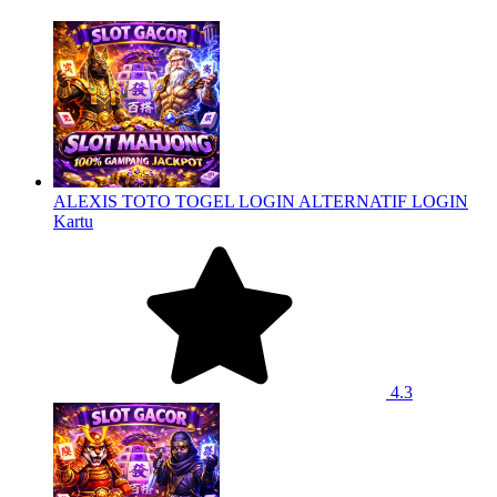
ALEXIS TOTO TOGEL LOGIN ALTERNATIF LOGIN
Kartu
4.3