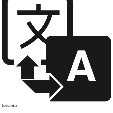
Indonesia