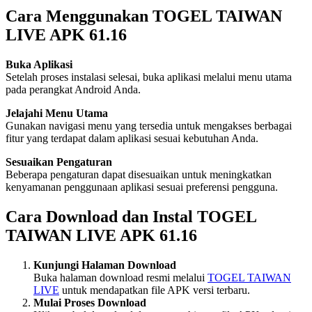
Cara Menggunakan TOGEL TAIWAN
LIVE APK 61.16
Buka Aplikasi
Setelah proses instalasi selesai, buka aplikasi melalui menu utama
pada perangkat Android Anda.
Jelajahi Menu Utama
Gunakan navigasi menu yang tersedia untuk mengakses berbagai
fitur yang terdapat dalam aplikasi sesuai kebutuhan Anda.
Sesuaikan Pengaturan
Beberapa pengaturan dapat disesuaikan untuk meningkatkan
kenyamanan penggunaan aplikasi sesuai preferensi pengguna.
Cara Download dan Instal TOGEL
TAIWAN LIVE APK 61.16
Kunjungi Halaman Download
Buka halaman download resmi melalui
TOGEL TAIWAN
LIVE
untuk mendapatkan file APK versi terbaru.
Mulai Proses Download