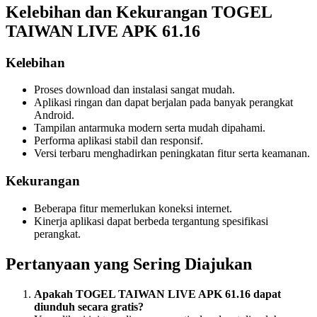
Kelebihan dan Kekurangan TOGEL
TAIWAN LIVE APK 61.16
Kelebihan
Proses download dan instalasi sangat mudah.
Aplikasi ringan dan dapat berjalan pada banyak perangkat
Android.
Tampilan antarmuka modern serta mudah dipahami.
Performa aplikasi stabil dan responsif.
Versi terbaru menghadirkan peningkatan fitur serta keamanan.
Kekurangan
Beberapa fitur memerlukan koneksi internet.
Kinerja aplikasi dapat berbeda tergantung spesifikasi
perangkat.
Pertanyaan yang Sering Diajukan
Apakah TOGEL TAIWAN LIVE APK 61.16 dapat
diunduh secara gratis?