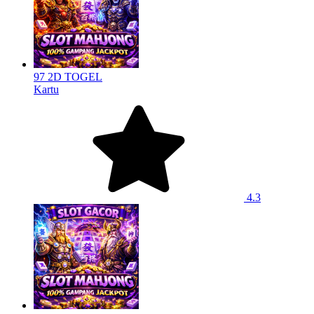
97 2D TOGEL
Kartu
4.3