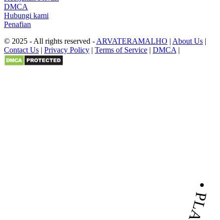
DMCA
Hubungi kami
Penafian
© 2025 - All rights reserved -
ARVATERAMALHO
|
About Us
|
Contact Us
|
Privacy Policy
|
Terms of Service
|
DMCA
|