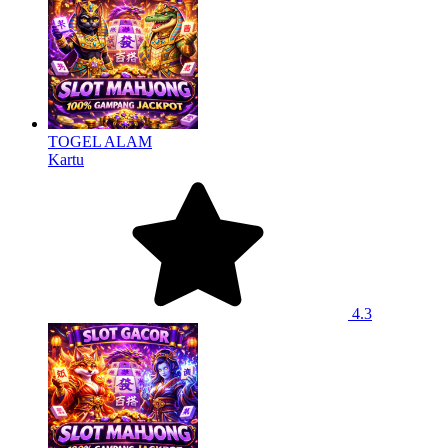
TOGEL ALAM
Kartu
4.3