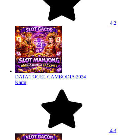
4.2
DATA TOGEL CAMBODIA 2024
Kartu
4.3