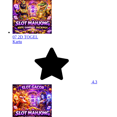
07 2D TOGEL
Kartu
4.3