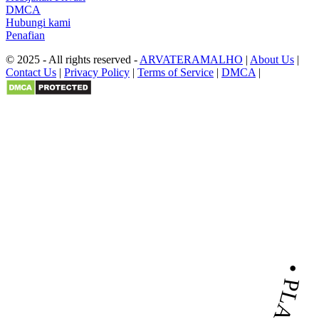
DMCA
Hubungi kami
Penafian
© 2025 - All rights reserved -
ARVATERAMALHO
|
About Us
|
Contact Us
|
Privacy Policy
|
Terms of Service
|
DMCA
|