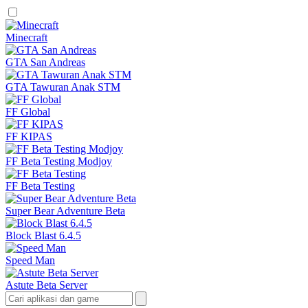
Minecraft
GTA San Andreas
GTA Tawuran Anak STM
FF Global
FF KIPAS
FF Beta Testing Modjoy
FF Beta Testing
Super Bear Adventure Beta
Block Blast 6.4.5
Speed Man
Astute Beta Server