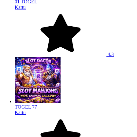
01 TOGEL
Kartu
4.3
TOGEL 77
Kartu