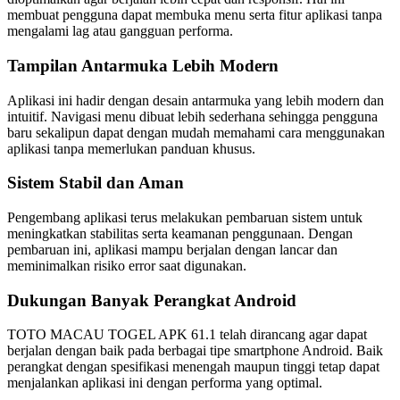
membuat pengguna dapat membuka menu serta fitur aplikasi tanpa
mengalami lag atau gangguan performa.
Tampilan Antarmuka Lebih Modern
Aplikasi ini hadir dengan desain antarmuka yang lebih modern dan
intuitif. Navigasi menu dibuat lebih sederhana sehingga pengguna
baru sekalipun dapat dengan mudah memahami cara menggunakan
aplikasi tanpa memerlukan panduan khusus.
Sistem Stabil dan Aman
Pengembang aplikasi terus melakukan pembaruan sistem untuk
meningkatkan stabilitas serta keamanan penggunaan. Dengan
pembaruan ini, aplikasi mampu berjalan dengan lancar dan
meminimalkan risiko error saat digunakan.
Dukungan Banyak Perangkat Android
TOTO MACAU TOGEL APK 61.1 telah dirancang agar dapat
berjalan dengan baik pada berbagai tipe smartphone Android. Baik
perangkat dengan spesifikasi menengah maupun tinggi tetap dapat
menjalankan aplikasi ini dengan performa yang optimal.