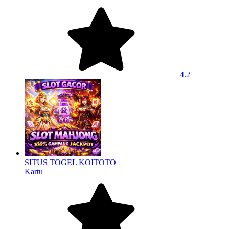
4.2
SITUS TOGEL KOITOTO
Kartu