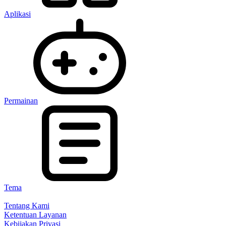
Aplikasi
Permainan
Tema
Tentang Kami
Ketentuan Layanan
Kebijakan Privasi