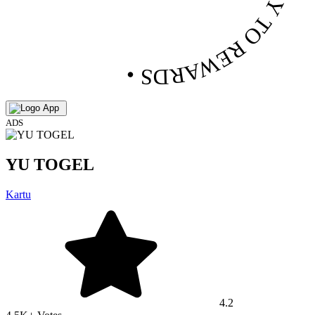
• PLAY TO REWARDS •
ADS
YU TOGEL
Kartu
4.2