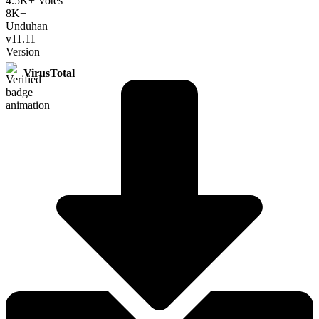
4.5K+ Votes
8K+
Unduhan
v11.11
Version
VirusTotal