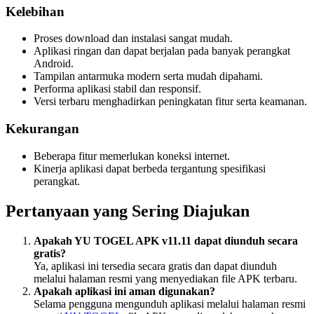
Kelebihan
Proses download dan instalasi sangat mudah.
Aplikasi ringan dan dapat berjalan pada banyak perangkat
Android.
Tampilan antarmuka modern serta mudah dipahami.
Performa aplikasi stabil dan responsif.
Versi terbaru menghadirkan peningkatan fitur serta keamanan.
Kekurangan
Beberapa fitur memerlukan koneksi internet.
Kinerja aplikasi dapat berbeda tergantung spesifikasi
perangkat.
Pertanyaan yang Sering Diajukan
Apakah YU TOGEL APK v11.11 dapat diunduh secara
gratis?
Ya, aplikasi ini tersedia secara gratis dan dapat diunduh
melalui halaman resmi yang menyediakan file APK terbaru.
Apakah aplikasi ini aman digunakan?
Selama pengguna mengunduh aplikasi melalui halaman resmi