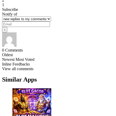
2
1
Subscribe
Notify of
0
Comments
Oldest
Newest
Most Voted
Inline Feedbacks
View all comments
Similar Apps