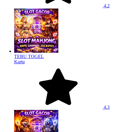
4.2
TEBU TOGEL
Kartu
4.3