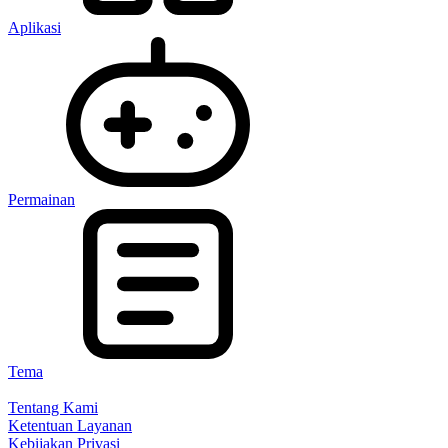
Aplikasi
Permainan
Tema
Tentang Kami
Ketentuan Layanan
Kebijakan Privasi