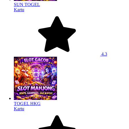
SUN TOGEL
Kartu
4.3
TOGEL HKG
Kartu