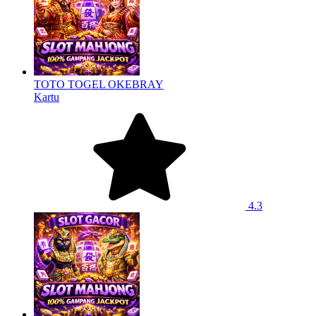
TOTO TOGEL OKEBRAY
Kartu
4.3