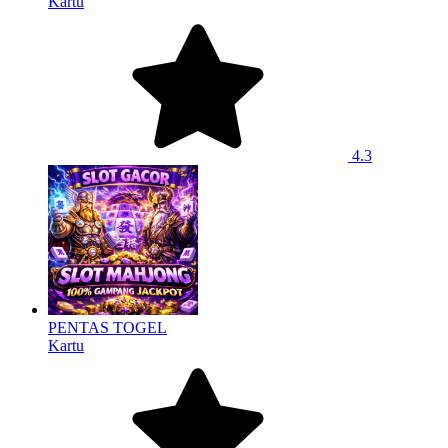
Kartu
4.3
PENTAS TOGEL
Kartu