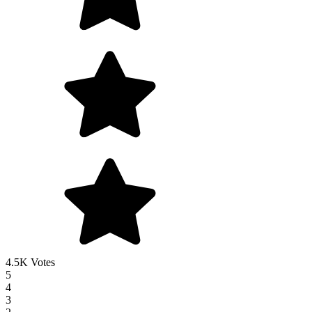
4.5K Votes
5
4
3