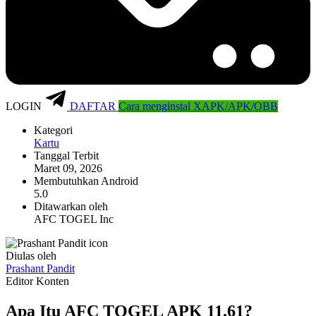
LOGIN
DAFTAR
Cara menginstal XAPK/APK/OBB
Kategori
Kartu
Tanggal Terbit
Maret 09, 2026
Membutuhkan Android
5.0
Ditawarkan oleh
AFC TOGEL Inc
Diulas oleh
Prashant Pandit
Editor Konten
Apa Itu AFC TOGEL APK 11.61?