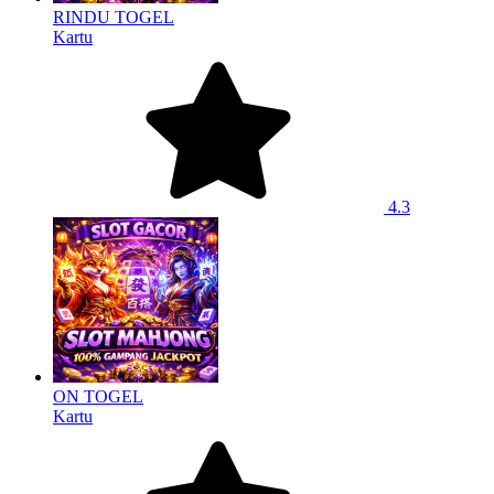
RINDU TOGEL
Kartu
4.3
ON TOGEL
Kartu