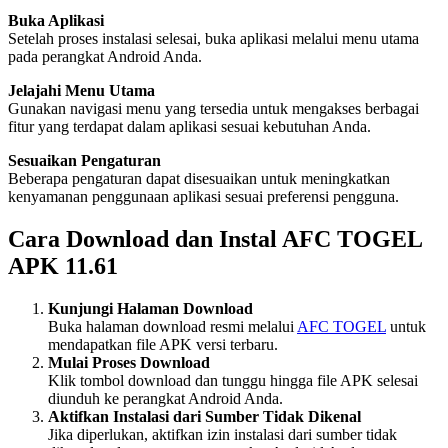
Buka Aplikasi
Setelah proses instalasi selesai, buka aplikasi melalui menu utama
pada perangkat Android Anda.
Jelajahi Menu Utama
Gunakan navigasi menu yang tersedia untuk mengakses berbagai
fitur yang terdapat dalam aplikasi sesuai kebutuhan Anda.
Sesuaikan Pengaturan
Beberapa pengaturan dapat disesuaikan untuk meningkatkan
kenyamanan penggunaan aplikasi sesuai preferensi pengguna.
Cara Download dan Instal AFC TOGEL
APK 11.61
Kunjungi Halaman Download
Buka halaman download resmi melalui
AFC TOGEL
untuk
mendapatkan file APK versi terbaru.
Mulai Proses Download
Klik tombol download dan tunggu hingga file APK selesai
diunduh ke perangkat Android Anda.
Aktifkan Instalasi dari Sumber Tidak Dikenal
Jika diperlukan, aktifkan izin instalasi dari sumber tidak