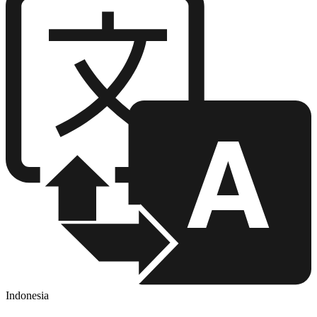
Indonesia