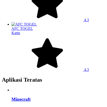
4.3
AFC TOGEL
Kartu
4.3
Aplikasi Teratas
Minecraft