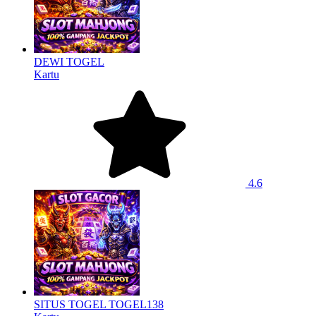
DEWI TOGEL
Kartu
4.6
SITUS TOGEL TOGEL138