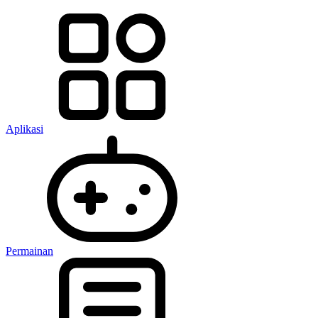
Aplikasi
Permainan