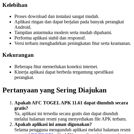
Kelebihan
Proses download dan instalasi sangat mudah.
Aplikasi ringan dan dapat berjalan pada banyak perangkat
Android.
Tampilan antarmuka modern serta mudah dipahami.
Performa aplikasi stabil dan responsif.
Versi terbaru menghadirkan peningkatan fitur serta keamanan.
Kekurangan
Beberapa fitur memerlukan koneksi internet.
Kinerja aplikasi dapat berbeda tergantung spesifikasi
perangkat.
Pertanyaan yang Sering Diajukan
Apakah AFC TOGEL APK 11.61 dapat diunduh secara
gratis?
Ya, aplikasi ini tersedia secara gratis dan dapat diunduh
melalui halaman resmi yang menyediakan file APK terbaru.
Apakah aplikasi ini aman digunakan?
Selama pengguna mengunduh aplikasi melalui halaman resmi