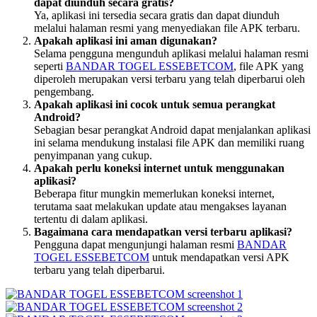
dapat diunduh secara gratis?
Ya, aplikasi ini tersedia secara gratis dan dapat diunduh
melalui halaman resmi yang menyediakan file APK terbaru.
Apakah aplikasi ini aman digunakan?
Selama pengguna mengunduh aplikasi melalui halaman resmi
seperti
BANDAR TOGEL ESSEBETCOM
, file APK yang
diperoleh merupakan versi terbaru yang telah diperbarui oleh
pengembang.
Apakah aplikasi ini cocok untuk semua perangkat
Android?
Sebagian besar perangkat Android dapat menjalankan aplikasi
ini selama mendukung instalasi file APK dan memiliki ruang
penyimpanan yang cukup.
Apakah perlu koneksi internet untuk menggunakan
aplikasi?
Beberapa fitur mungkin memerlukan koneksi internet,
terutama saat melakukan update atau mengakses layanan
tertentu di dalam aplikasi.
Bagaimana cara mendapatkan versi terbaru aplikasi?
Pengguna dapat mengunjungi halaman resmi
BANDAR
TOGEL ESSEBETCOM
untuk mendapatkan versi APK
terbaru yang telah diperbarui.