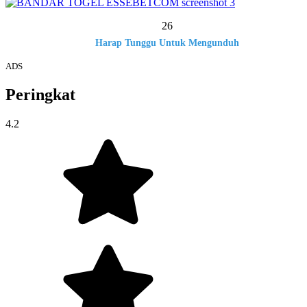
26
Harap Tunggu Untuk Mengunduh
ADS
Peringkat
4.2