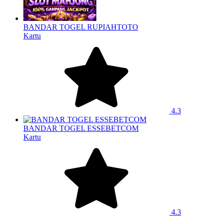
BANDAR TOGEL RUPIAHTOTO
Kartu
4.3
BANDAR TOGEL ESSEBETCOM
Kartu
4.3