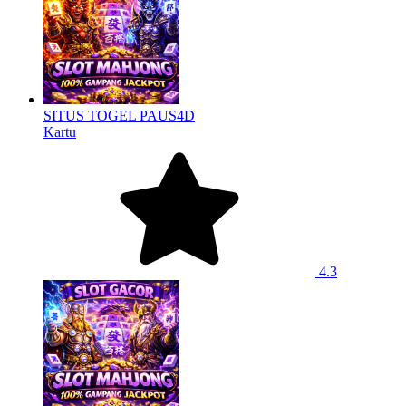
SITUS TOGEL PAUS4D
Kartu
4.3