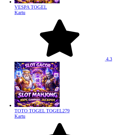
VESPA TOGEL
Kartu
4.3
TOTO TOGEL TOGEL279
Kartu