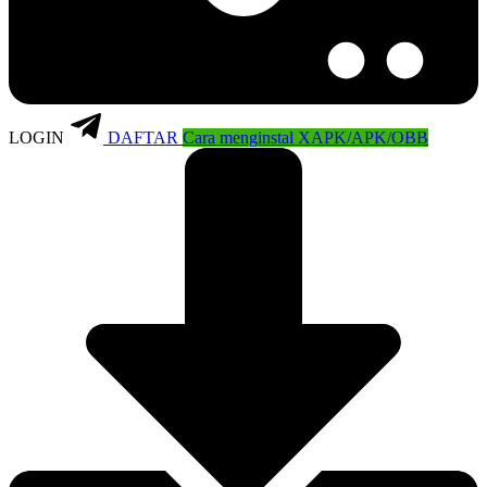
LOGIN
DAFTAR
Cara menginstal XAPK/APK/OBB