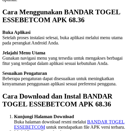
Cara Menggunakan BANDAR TOGEL
ESSEBETCOM APK 68.36
Buka Aplikasi
Setelah proses instalasi selesai, buka aplikasi melalui menu utama
pada perangkat Android Anda.
Jelajahi Menu Utama
Gunakan navigasi menu yang tersedia untuk mengakses berbagai
fitur yang terdapat dalam aplikasi sesuai kebutuhan Anda.
Sesuaikan Pengaturan
Beberapa pengaturan dapat disesuaikan untuk meningkatkan
kenyamanan penggunaan aplikasi sesuai preferensi pengguna.
Cara Download dan Instal BANDAR
TOGEL ESSEBETCOM APK 68.36
Kunjungi Halaman Download
Buka halaman download resmi melalui
BANDAR TOGEL
ESSEBETCOM
untuk mendapatkan file APK versi terbaru.