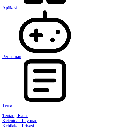
Aplikasi
Permainan
Tema
Tentang Kami
Ketentuan Layanan
Kebijakan Privasi