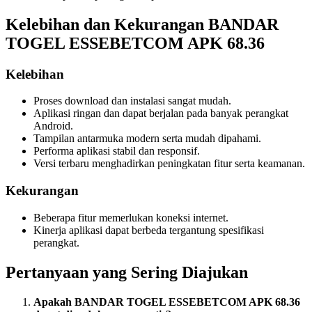
Kelebihan dan Kekurangan BANDAR
TOGEL ESSEBETCOM APK 68.36
Kelebihan
Proses download dan instalasi sangat mudah.
Aplikasi ringan dan dapat berjalan pada banyak perangkat
Android.
Tampilan antarmuka modern serta mudah dipahami.
Performa aplikasi stabil dan responsif.
Versi terbaru menghadirkan peningkatan fitur serta keamanan.
Kekurangan
Beberapa fitur memerlukan koneksi internet.
Kinerja aplikasi dapat berbeda tergantung spesifikasi
perangkat.
Pertanyaan yang Sering Diajukan
Apakah BANDAR TOGEL ESSEBETCOM APK 68.36