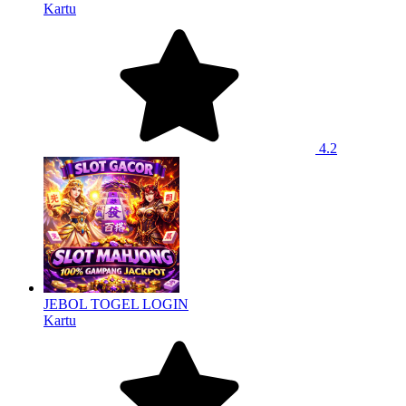
Kartu
4.2
JEBOL TOGEL LOGIN
Kartu