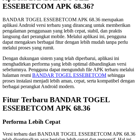
ESSEBETCOM APK 68.36?
BANDAR TOGEL ESSEBETCOM APK 68.36 merupakan
aplikasi Android versi terbaru yang dirancang untuk memberikan
pengalaman penggunaan yang lebih cepat, stabil, dan praktis
langsung dari perangkat mobile. Melalui aplikasi ini, pengguna
dapat mengakses berbagai fitur dengan lebih mudah tanpa perlu
melalui proses yang rumit.
Dengan dukungan sistem yang telah diperbarui, aplikasi ini
menghadirkan performa yang lebih optimal dibandingkan versi
sebelumnya. Pengguna dapat mengunduh file APK terbaru melalui
halaman resmi
BANDAR TOGEL ESSEBETCOM
sehingga
proses instalasi menjadi lebih aman, cepat, serta kompatibel dengan
berbagai perangkat Android modern.
Fitur Terbaru BANDAR TOGEL
ESSEBETCOM APK 68.36
Performa Lebih Cepat
Versi terbaru dari BANDAR TOGEL ESSEBETCOM APK 68.36
telah dioptimalkan agar berjalan lebih cepat dan responsif. Hal ini