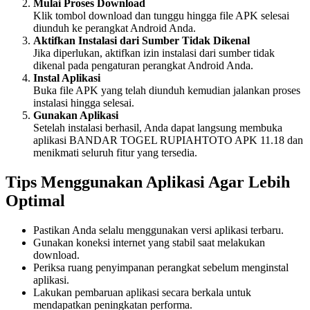
Mulai Proses Download
Klik tombol download dan tunggu hingga file APK selesai
diunduh ke perangkat Android Anda.
Aktifkan Instalasi dari Sumber Tidak Dikenal
Jika diperlukan, aktifkan izin instalasi dari sumber tidak
dikenal pada pengaturan perangkat Android Anda.
Instal Aplikasi
Buka file APK yang telah diunduh kemudian jalankan proses
instalasi hingga selesai.
Gunakan Aplikasi
Setelah instalasi berhasil, Anda dapat langsung membuka
aplikasi BANDAR TOGEL RUPIAHTOTO APK 11.18 dan
menikmati seluruh fitur yang tersedia.
Tips Menggunakan Aplikasi Agar Lebih
Optimal
Pastikan Anda selalu menggunakan versi aplikasi terbaru.
Gunakan koneksi internet yang stabil saat melakukan
download.
Periksa ruang penyimpanan perangkat sebelum menginstal
aplikasi.
Lakukan pembaruan aplikasi secara berkala untuk
mendapatkan peningkatan performa.