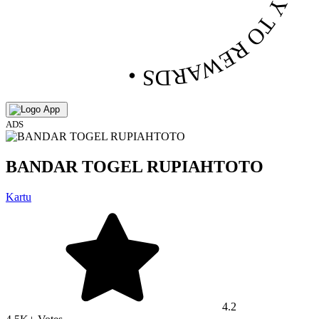
• PLAY TO REWARDS •
ADS
BANDAR TOGEL RUPIAHTOTO
Kartu
4.2