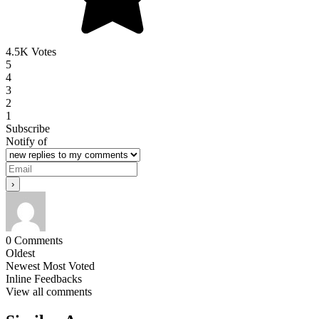
4.5K Votes
5
4
3
2
1
Subscribe
Notify of
0
Comments
Oldest
Newest
Most Voted
Inline Feedbacks
View all comments