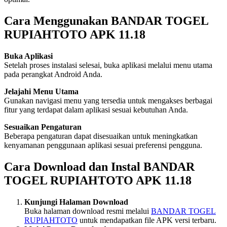
Cara Menggunakan BANDAR TOGEL
RUPIAHTOTO APK 11.18
Buka Aplikasi
Setelah proses instalasi selesai, buka aplikasi melalui menu utama
pada perangkat Android Anda.
Jelajahi Menu Utama
Gunakan navigasi menu yang tersedia untuk mengakses berbagai
fitur yang terdapat dalam aplikasi sesuai kebutuhan Anda.
Sesuaikan Pengaturan
Beberapa pengaturan dapat disesuaikan untuk meningkatkan
kenyamanan penggunaan aplikasi sesuai preferensi pengguna.
Cara Download dan Instal BANDAR
TOGEL RUPIAHTOTO APK 11.18
Kunjungi Halaman Download
Buka halaman download resmi melalui
BANDAR TOGEL
RUPIAHTOTO
untuk mendapatkan file APK versi terbaru.