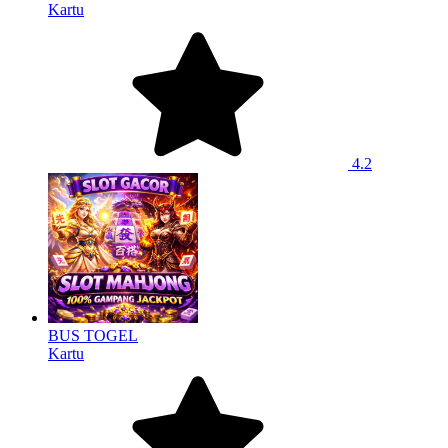
Kartu
4.2
BUS TOGEL
Kartu