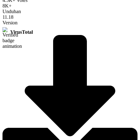
4.5K+ Votes
8K+
Unduhan
11.18
Version
VirusTotal