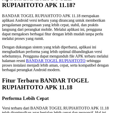
RUPIAHTOTO APK 11.18?
BANDAR TOGEL RUPIAHTOTO APK 11.18 merupakan
aplikasi Android versi terbaru yang dirancang untuk memberikan
pengalaman penggunaan yang lebih cepat, stabil, dan praktis
langsung dari perangkat mobile. Melalui aplikasi ini, pengguna
dapat mengakses berbagai fitur dengan lebih mudah tanpa perlu
melalui proses yang rumit.
Dengan dukungan sistem yang telah diperbarui, aplikasi ini
menghadirkan performa yang lebih optimal dibandingkan versi
sebelumnya. Pengguna dapat mengunduh file APK terbaru melalui
halaman resmi
BANDAR TOGEL RUPIAHTOTO
sehingga
proses instalasi menjadi lebih aman, cepat, serta kompatibel dengan
berbagai perangkat Android modern.
Fitur Terbaru BANDAR TOGEL
RUPIAHTOTO APK 11.18
Performa Lebih Cepat
Versi terbaru dari BANDAR TOGEL RUPIAHTOTO APK 11.18
telah dioptimalkan agar berjalan lebih cepat dan responsif. Hal ini