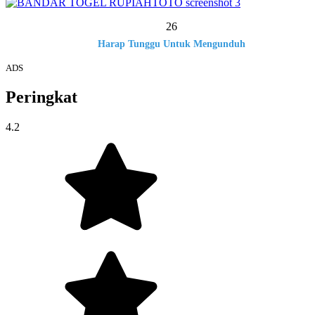
26
Harap Tunggu Untuk Mengunduh
ADS
Peringkat
4.2