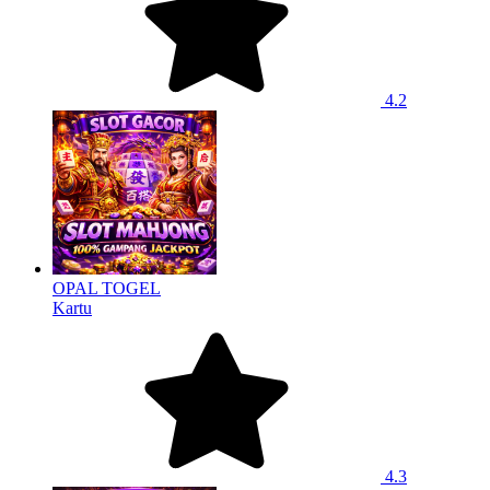
4.2
OPAL TOGEL
Kartu
4.3