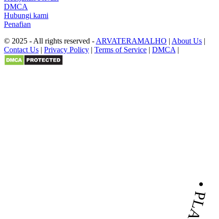
DMCA
Hubungi kami
Penafian
© 2025 - All rights reserved -
ARVATERAMALHO
|
About Us
|
Contact Us
|
Privacy Policy
|
Terms of Service
|
DMCA
|