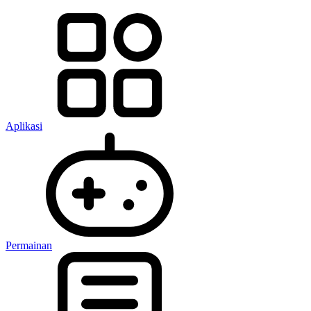
Aplikasi
Permainan