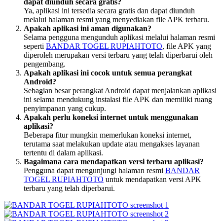
dapat diunduh secara gratis?
Ya, aplikasi ini tersedia secara gratis dan dapat diunduh
melalui halaman resmi yang menyediakan file APK terbaru.
Apakah aplikasi ini aman digunakan?
Selama pengguna mengunduh aplikasi melalui halaman resmi
seperti
BANDAR TOGEL RUPIAHTOTO
, file APK yang
diperoleh merupakan versi terbaru yang telah diperbarui oleh
pengembang.
Apakah aplikasi ini cocok untuk semua perangkat
Android?
Sebagian besar perangkat Android dapat menjalankan aplikasi
ini selama mendukung instalasi file APK dan memiliki ruang
penyimpanan yang cukup.
Apakah perlu koneksi internet untuk menggunakan
aplikasi?
Beberapa fitur mungkin memerlukan koneksi internet,
terutama saat melakukan update atau mengakses layanan
tertentu di dalam aplikasi.
Bagaimana cara mendapatkan versi terbaru aplikasi?
Pengguna dapat mengunjungi halaman resmi
BANDAR
TOGEL RUPIAHTOTO
untuk mendapatkan versi APK
terbaru yang telah diperbarui.