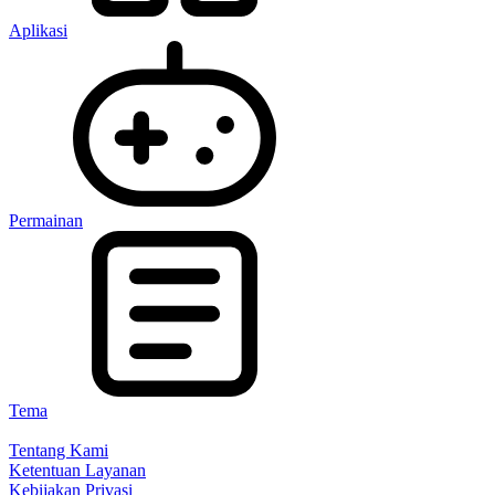
Aplikasi
Permainan
Tema
Tentang Kami
Ketentuan Layanan
Kebijakan Privasi