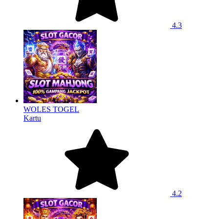
4.3
WOLES TOGEL
Kartu
4.2