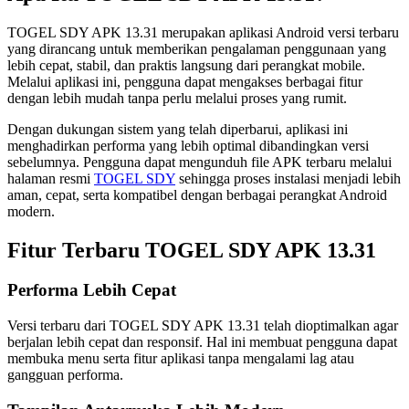
TOGEL SDY APK 13.31 merupakan aplikasi Android versi terbaru
yang dirancang untuk memberikan pengalaman penggunaan yang
lebih cepat, stabil, dan praktis langsung dari perangkat mobile.
Melalui aplikasi ini, pengguna dapat mengakses berbagai fitur
dengan lebih mudah tanpa perlu melalui proses yang rumit.
Dengan dukungan sistem yang telah diperbarui, aplikasi ini
menghadirkan performa yang lebih optimal dibandingkan versi
sebelumnya. Pengguna dapat mengunduh file APK terbaru melalui
halaman resmi
TOGEL SDY
sehingga proses instalasi menjadi lebih
aman, cepat, serta kompatibel dengan berbagai perangkat Android
modern.
Fitur Terbaru TOGEL SDY APK 13.31
Performa Lebih Cepat
Versi terbaru dari TOGEL SDY APK 13.31 telah dioptimalkan agar
berjalan lebih cepat dan responsif. Hal ini membuat pengguna dapat
membuka menu serta fitur aplikasi tanpa mengalami lag atau
gangguan performa.