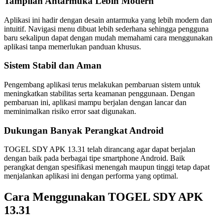
Tampilan Antarmuka Lebih Modern
Aplikasi ini hadir dengan desain antarmuka yang lebih modern dan
intuitif. Navigasi menu dibuat lebih sederhana sehingga pengguna
baru sekalipun dapat dengan mudah memahami cara menggunakan
aplikasi tanpa memerlukan panduan khusus.
Sistem Stabil dan Aman
Pengembang aplikasi terus melakukan pembaruan sistem untuk
meningkatkan stabilitas serta keamanan penggunaan. Dengan
pembaruan ini, aplikasi mampu berjalan dengan lancar dan
meminimalkan risiko error saat digunakan.
Dukungan Banyak Perangkat Android
TOGEL SDY APK 13.31 telah dirancang agar dapat berjalan
dengan baik pada berbagai tipe smartphone Android. Baik
perangkat dengan spesifikasi menengah maupun tinggi tetap dapat
menjalankan aplikasi ini dengan performa yang optimal.
Cara Menggunakan TOGEL SDY APK
13.31