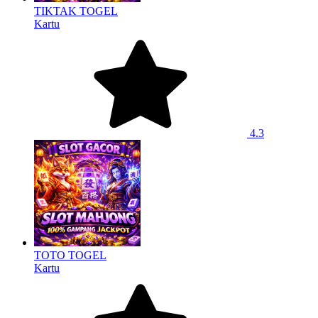
TIKTAK TOGEL
Kartu
4.3
TOTO TOGEL
Kartu