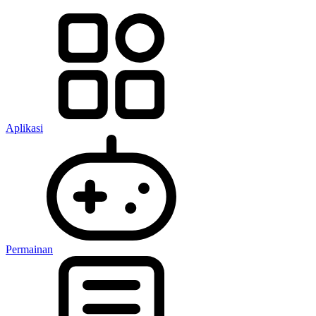
Aplikasi
Permainan