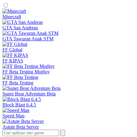
Minecraft
GTA San Andreas
GTA Tawuran Anak STM
FF Global
FF KIPAS
FF Beta Testing Modjoy
FF Beta Testing
Super Bear Adventure Beta
Block Blast 6.4.5
Speed Man
Astute Beta Server