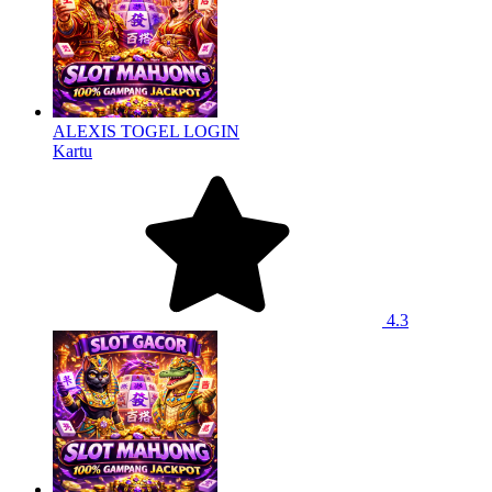
ALEXIS TOGEL LOGIN
Kartu
4.3