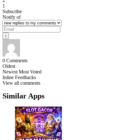
2
1
Subscribe
Notify of
0
Comments
Oldest
Newest
Most Voted
Inline Feedbacks
View all comments
Similar Apps