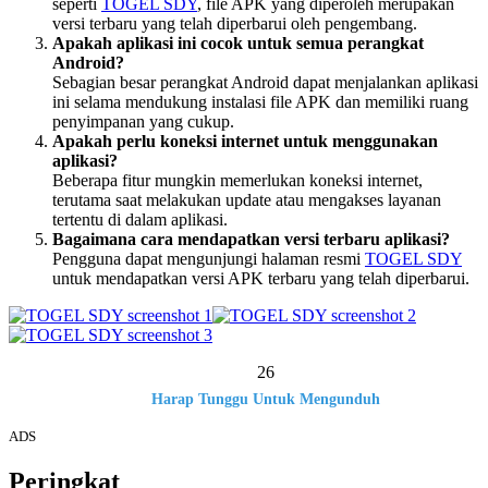
seperti
TOGEL SDY
, file APK yang diperoleh merupakan
versi terbaru yang telah diperbarui oleh pengembang.
Apakah aplikasi ini cocok untuk semua perangkat
Android?
Sebagian besar perangkat Android dapat menjalankan aplikasi
ini selama mendukung instalasi file APK dan memiliki ruang
penyimpanan yang cukup.
Apakah perlu koneksi internet untuk menggunakan
aplikasi?
Beberapa fitur mungkin memerlukan koneksi internet,
terutama saat melakukan update atau mengakses layanan
tertentu di dalam aplikasi.
Bagaimana cara mendapatkan versi terbaru aplikasi?
Pengguna dapat mengunjungi halaman resmi
TOGEL SDY
untuk mendapatkan versi APK terbaru yang telah diperbarui.
26
Harap Tunggu Untuk Mengunduh
ADS
Peringkat