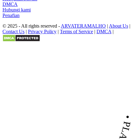
DMCA
Hubungi kami
Penafian
© 2025 - All rights reserved -
ARVATERAMALHO
|
About Us
|
Contact Us
|
Privacy Policy
|
Terms of Service
|
DMCA
|