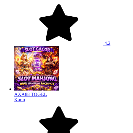
4.2
AXA88 TOGEL
Kartu