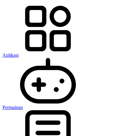
Aplikasi
Permainan