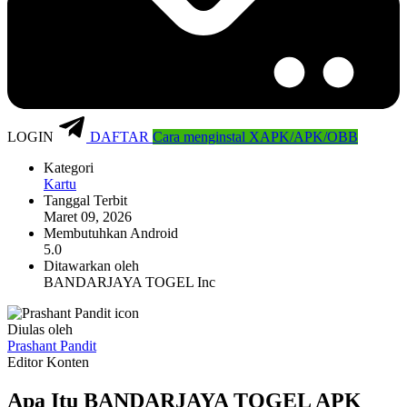
LOGIN
DAFTAR
Cara menginstal XAPK/APK/OBB
Kategori
Kartu
Tanggal Terbit
Maret 09, 2026
Membutuhkan Android
5.0
Ditawarkan oleh
BANDARJAYA TOGEL Inc
Diulas oleh
Prashant Pandit
Editor Konten
Apa Itu BANDARJAYA TOGEL APK