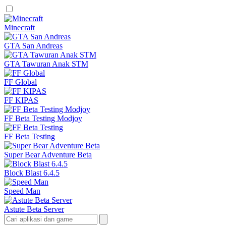
Minecraft
GTA San Andreas
GTA Tawuran Anak STM
FF Global
FF KIPAS
FF Beta Testing Modjoy
FF Beta Testing
Super Bear Adventure Beta
Block Blast 6.4.5
Speed Man
Astute Beta Server