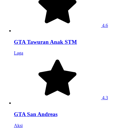
4.6
GTA Tawuran Anak STM
Laga
4.3
GTA San Andreas
Aksi