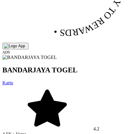
• PLAY TO REWARDS •
ADS
BANDARJAYA TOGEL
Kartu
4.2