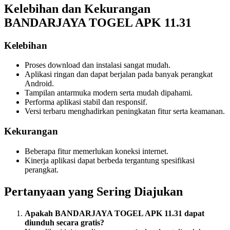
Kelebihan dan Kekurangan
BANDARJAYA TOGEL APK 11.31
Kelebihan
Proses download dan instalasi sangat mudah.
Aplikasi ringan dan dapat berjalan pada banyak perangkat
Android.
Tampilan antarmuka modern serta mudah dipahami.
Performa aplikasi stabil dan responsif.
Versi terbaru menghadirkan peningkatan fitur serta keamanan.
Kekurangan
Beberapa fitur memerlukan koneksi internet.
Kinerja aplikasi dapat berbeda tergantung spesifikasi
perangkat.
Pertanyaan yang Sering Diajukan
Apakah BANDARJAYA TOGEL APK 11.31 dapat
diunduh secara gratis?