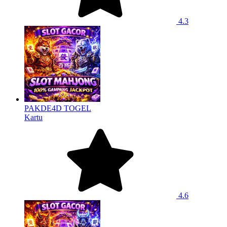
4.3
PAKDE4D TOGEL
Kartu
4.6