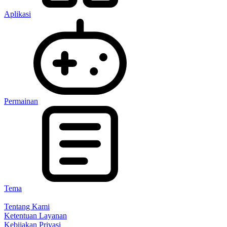
Aplikasi
Permainan
Tema
Tentang Kami
Ketentuan Layanan
Kebijakan Privasi