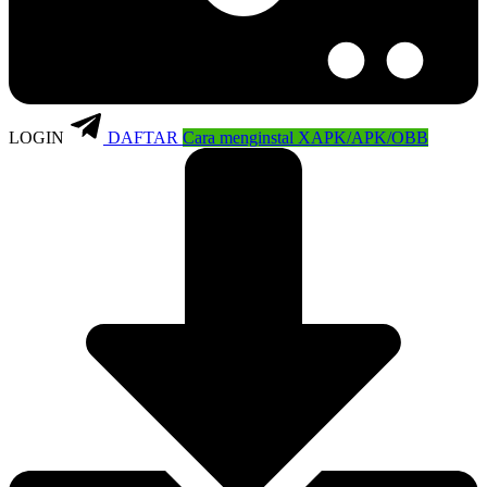
LOGIN
DAFTAR
Cara menginstal XAPK/APK/OBB