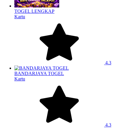
TOGEL LENGKAP
Kartu
4.3
BANDARJAYA TOGEL
Kartu
4.3