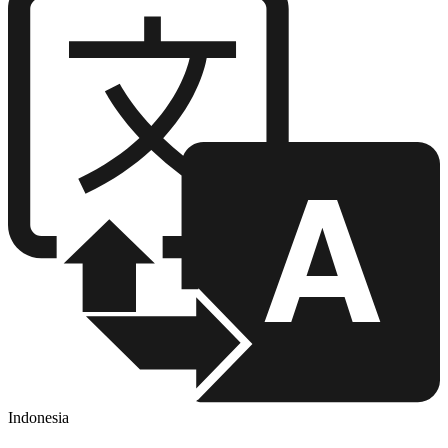
Indonesia