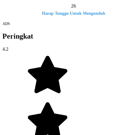
26
Harap Tunggu Untuk Mengunduh
ADS
Peringkat
4.2