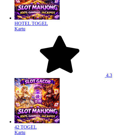
HOTEL TOGEL
Kartu
4.3
42 TOGEL
Kartu