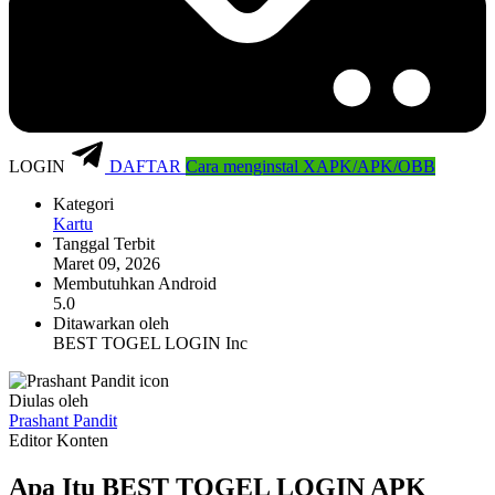
LOGIN
DAFTAR
Cara menginstal XAPK/APK/OBB
Kategori
Kartu
Tanggal Terbit
Maret 09, 2026
Membutuhkan Android
5.0
Ditawarkan oleh
BEST TOGEL LOGIN Inc
Diulas oleh
Prashant Pandit
Editor Konten
Apa Itu BEST TOGEL LOGIN APK