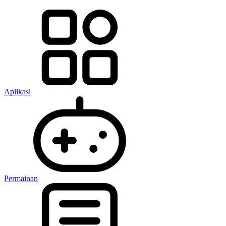
Aplikasi
Permainan