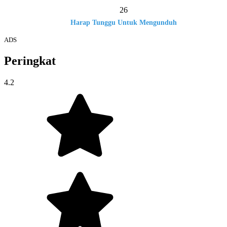
26
Harap Tunggu Untuk Mengunduh
ADS
Peringkat
4.2