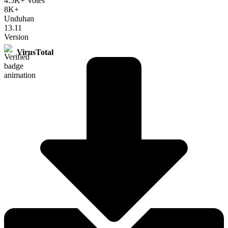
4.5K+ Votes
8K+
Unduhan
13.11
Version
VirusTotal