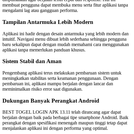
membuat pengguna dapat membuka menu serta fitur aplikasi tanpa
mengalami lag atau gangguan performa.
Tampilan Antarmuka Lebih Modern
Aplikasi ini hadir dengan desain antarmuka yang lebih modern dan
intuitif. Navigasi menu dibuat lebih sederhana sehingga pengguna
baru sekalipun dapat dengan mudah memahami cara menggunakan
aplikasi tanpa memerlukan panduan khusus.
Sistem Stabil dan Aman
Pengembang aplikasi terus melakukan pembaruan sistem untuk
meningkatkan stabilitas serta keamanan penggunaan. Dengan
pembaruan ini, aplikasi mampu berjalan dengan lancar dan
meminimalkan risiko error saat digunakan.
Dukungan Banyak Perangkat Android
BEST TOGEL LOGIN APK 13.11 telah dirancang agar dapat
berjalan dengan baik pada berbagai tipe smartphone Android. Baik
perangkat dengan spesifikasi menengah maupun tinggi tetap dapat
menjalankan aplikasi ini dengan performa yang optimal.