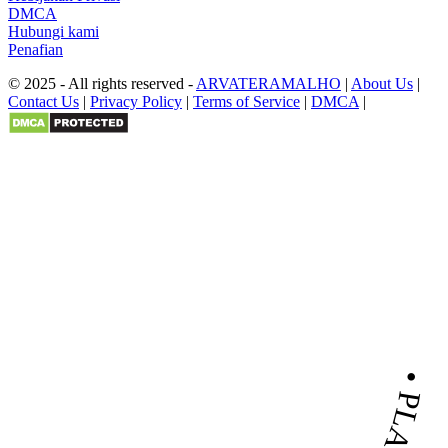
DMCA
Hubungi kami
Penafian
© 2025 - All rights reserved -
ARVATERAMALHO
|
About Us
|
Contact Us
|
Privacy Policy
|
Terms of Service
|
DMCA
|