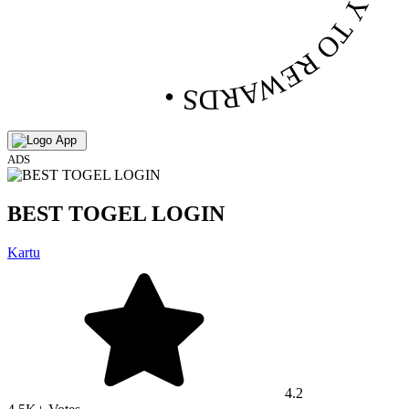
• PLAY TO REWARDS •
ADS
BEST TOGEL LOGIN
Kartu
4.2