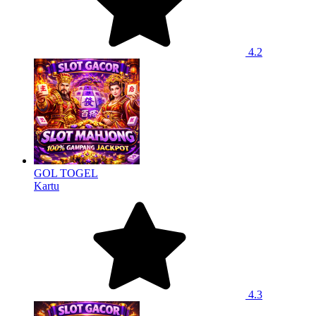
4.2
GOL TOGEL
Kartu
4.3