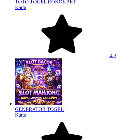
TOTO TOGEL ROKOKBET
Kartu
4.3
GENERATOR TOGEL
Kartu