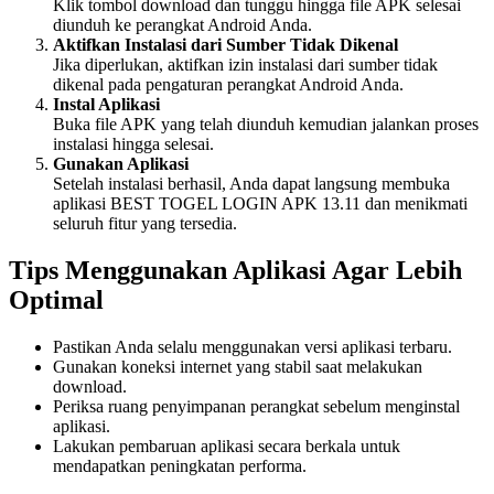
Klik tombol download dan tunggu hingga file APK selesai
diunduh ke perangkat Android Anda.
Aktifkan Instalasi dari Sumber Tidak Dikenal
Jika diperlukan, aktifkan izin instalasi dari sumber tidak
dikenal pada pengaturan perangkat Android Anda.
Instal Aplikasi
Buka file APK yang telah diunduh kemudian jalankan proses
instalasi hingga selesai.
Gunakan Aplikasi
Setelah instalasi berhasil, Anda dapat langsung membuka
aplikasi BEST TOGEL LOGIN APK 13.11 dan menikmati
seluruh fitur yang tersedia.
Tips Menggunakan Aplikasi Agar Lebih
Optimal
Pastikan Anda selalu menggunakan versi aplikasi terbaru.
Gunakan koneksi internet yang stabil saat melakukan
download.
Periksa ruang penyimpanan perangkat sebelum menginstal
aplikasi.
Lakukan pembaruan aplikasi secara berkala untuk
mendapatkan peningkatan performa.