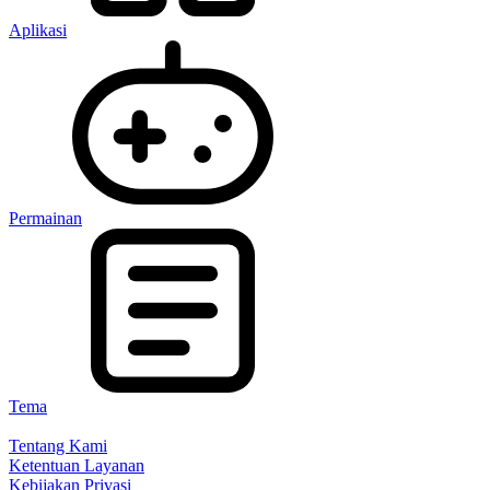
Aplikasi
Permainan
Tema
Tentang Kami
Ketentuan Layanan
Kebijakan Privasi