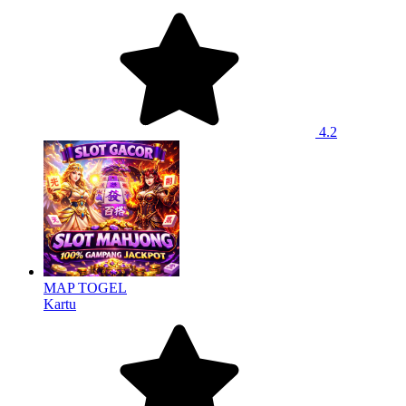
4.2
MAP TOGEL
Kartu