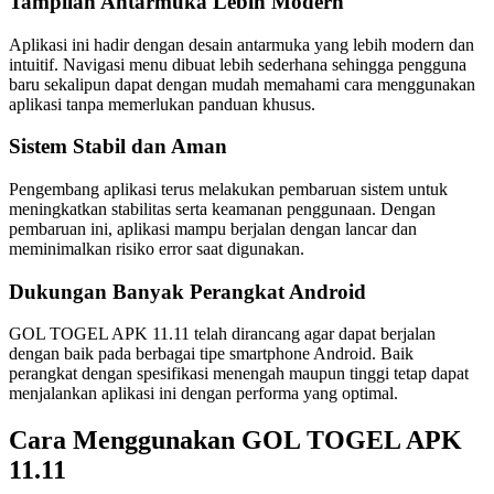
Tampilan Antarmuka Lebih Modern
Aplikasi ini hadir dengan desain antarmuka yang lebih modern dan
intuitif. Navigasi menu dibuat lebih sederhana sehingga pengguna
baru sekalipun dapat dengan mudah memahami cara menggunakan
aplikasi tanpa memerlukan panduan khusus.
Sistem Stabil dan Aman
Pengembang aplikasi terus melakukan pembaruan sistem untuk
meningkatkan stabilitas serta keamanan penggunaan. Dengan
pembaruan ini, aplikasi mampu berjalan dengan lancar dan
meminimalkan risiko error saat digunakan.
Dukungan Banyak Perangkat Android
GOL TOGEL APK 11.11 telah dirancang agar dapat berjalan
dengan baik pada berbagai tipe smartphone Android. Baik
perangkat dengan spesifikasi menengah maupun tinggi tetap dapat
menjalankan aplikasi ini dengan performa yang optimal.
Cara Menggunakan GOL TOGEL APK
11.11