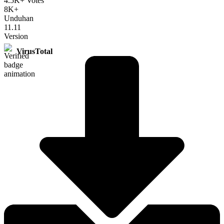
4.5K+ Votes
8K+
Unduhan
11.11
Version
VirusTotal