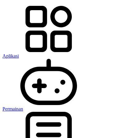
Aplikasi
Permainan