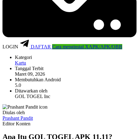
LOGIN
DAFTAR
Cara menginstal XAPK/APK/OBB
Kategori
Kartu
Tanggal Terbit
Maret 09, 2026
Membutuhkan Android
5.0
Ditawarkan oleh
GOL TOGEL Inc
Diulas oleh
Prashant Pandit
Editor Konten
Apa Itu GOL TOGEL APK 11.11?