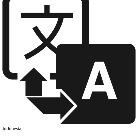
Indonesia