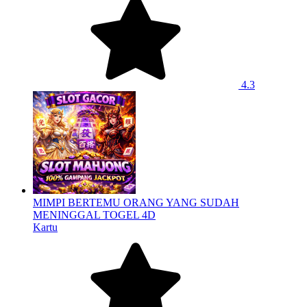
4.3
MIMPI BERTEMU ORANG YANG SUDAH
MENINGGAL TOGEL 4D
Kartu