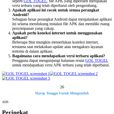
seperti
GOL TOGEL
, file APK yang diperoleh merupakan
versi terbaru yang telah diperbarui oleh pengembang.
Apakah aplikasi ini cocok untuk semua perangkat
Android?
Sebagian besar perangkat Android dapat menjalankan aplikasi
ini selama mendukung instalasi file APK dan memiliki ruang
penyimpanan yang cukup.
Apakah perlu koneksi internet untuk menggunakan
aplikasi?
Beberapa fitur mungkin memerlukan koneksi internet,
terutama saat melakukan update atau mengakses layanan
tertentu di dalam aplikasi.
Bagaimana cara mendapatkan versi terbaru aplikasi?
Pengguna dapat mengunjungi halaman resmi
GOL TOGEL
untuk mendapatkan versi APK terbaru yang telah diperbarui.
26
Harap Tunggu Untuk Mengunduh
ADS
Peringkat