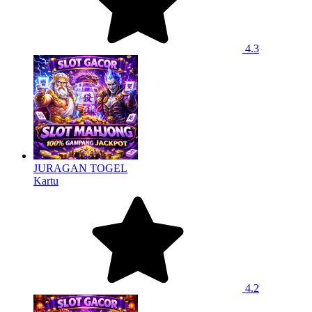
4.3
JURAGAN TOGEL
Kartu
4.2