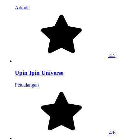
Arkade
4.5
Upin Ipin Universe
Petualangan
4.6