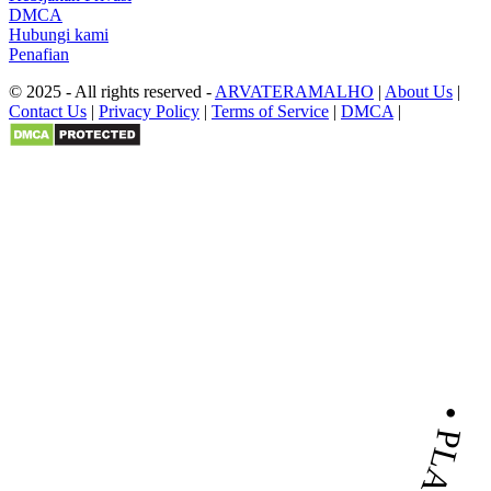
DMCA
Hubungi kami
Penafian
© 2025 - All rights reserved -
ARVATERAMALHO
|
About Us
|
Contact Us
|
Privacy Policy
|
Terms of Service
|
DMCA
|