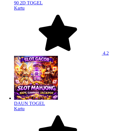
90 2D TOGEL
Kartu
4.2
DAUN TOGEL
Kartu