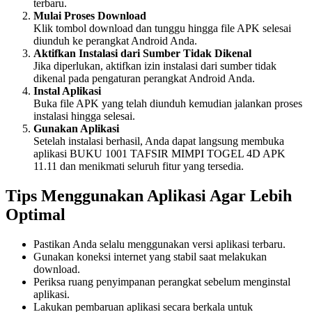
terbaru.
Mulai Proses Download
Klik tombol download dan tunggu hingga file APK selesai
diunduh ke perangkat Android Anda.
Aktifkan Instalasi dari Sumber Tidak Dikenal
Jika diperlukan, aktifkan izin instalasi dari sumber tidak
dikenal pada pengaturan perangkat Android Anda.
Instal Aplikasi
Buka file APK yang telah diunduh kemudian jalankan proses
instalasi hingga selesai.
Gunakan Aplikasi
Setelah instalasi berhasil, Anda dapat langsung membuka
aplikasi BUKU 1001 TAFSIR MIMPI TOGEL 4D APK
11.11 dan menikmati seluruh fitur yang tersedia.
Tips Menggunakan Aplikasi Agar Lebih
Optimal
Pastikan Anda selalu menggunakan versi aplikasi terbaru.
Gunakan koneksi internet yang stabil saat melakukan
download.
Periksa ruang penyimpanan perangkat sebelum menginstal
aplikasi.
Lakukan pembaruan aplikasi secara berkala untuk