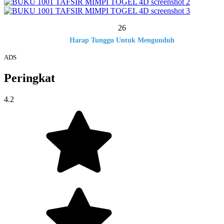
26
Harap Tunggu Untuk Mengunduh
ADS
Peringkat
4.2