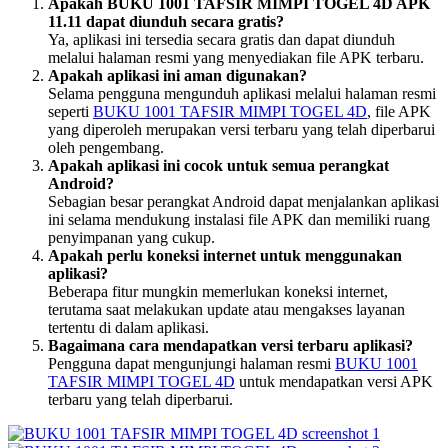
Apakah BUKU 1001 TAFSIR MIMPI TOGEL 4D APK
11.11 dapat diunduh secara gratis?
Ya, aplikasi ini tersedia secara gratis dan dapat diunduh
melalui halaman resmi yang menyediakan file APK terbaru.
Apakah aplikasi ini aman digunakan?
Selama pengguna mengunduh aplikasi melalui halaman resmi
seperti
BUKU 1001 TAFSIR MIMPI TOGEL 4D
, file APK
yang diperoleh merupakan versi terbaru yang telah diperbarui
oleh pengembang.
Apakah aplikasi ini cocok untuk semua perangkat
Android?
Sebagian besar perangkat Android dapat menjalankan aplikasi
ini selama mendukung instalasi file APK dan memiliki ruang
penyimpanan yang cukup.
Apakah perlu koneksi internet untuk menggunakan
aplikasi?
Beberapa fitur mungkin memerlukan koneksi internet,
terutama saat melakukan update atau mengakses layanan
tertentu di dalam aplikasi.
Bagaimana cara mendapatkan versi terbaru aplikasi?
Pengguna dapat mengunjungi halaman resmi
BUKU 1001
TAFSIR MIMPI TOGEL 4D
untuk mendapatkan versi APK
terbaru yang telah diperbarui.