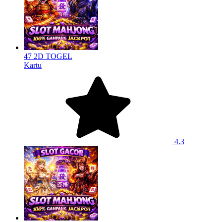
47 2D TOGEL
Kartu
4.3