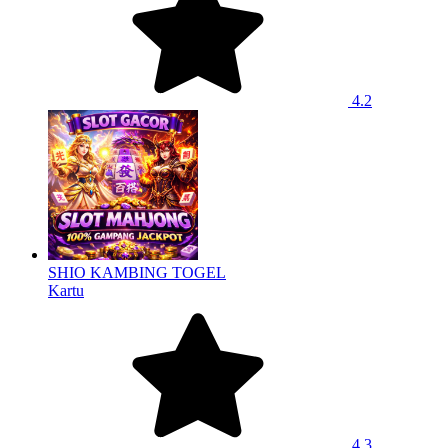
4.2
SHIO KAMBING TOGEL
Kartu
4.3