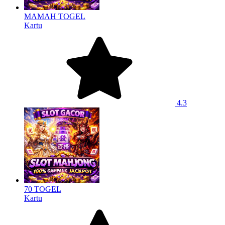
MAMAH TOGEL
Kartu
4.3
70 TOGEL
Kartu