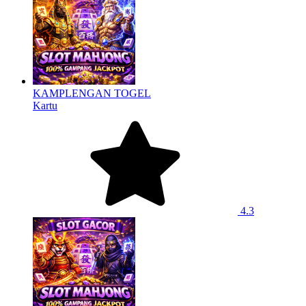
KAMPLENGAN TOGEL
Kartu
4.3