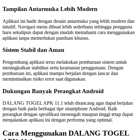
Tampilan Antarmuka Lebih Modern
Aplikasi ini hadir dengan desain antarmuka yang lebih modern dan
intuitif. Navigasi menu dibuat lebih sederhana sehingga pengguna
baru sekalipun dapat dengan mudah memahami cara menggunakan
aplikasi tanpa memerlukan panduan khusus.
Sistem Stabil dan Aman
Pengembang aplikasi terus melakukan pembaruan sistem untuk
meningkatkan stabilitas serta keamanan penggunaan. Dengan
pembaruan ini, aplikasi mampu berjalan dengan lancar dan
meminimalkan risiko error saat digunakan.
Dukungan Banyak Perangkat Android
DALANG TOGEL APK 11.1 telah dirancang agar dapat berjalan
dengan baik pada berbagai tipe smartphone Android. Baik
perangkat dengan spesifikasi menengah maupun tinggi tetap dapat
menjalankan aplikasi ini dengan performa yang optimal.
Cara Menggunakan DALANG TOGEL