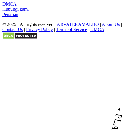
DMCA
Hubungi kami
Penafian
© 2025 - All rights reserved -
ARVATERAMALHO
|
About Us
|
Contact Us
|
Privacy Policy
|
Terms of Service
|
DMCA
|