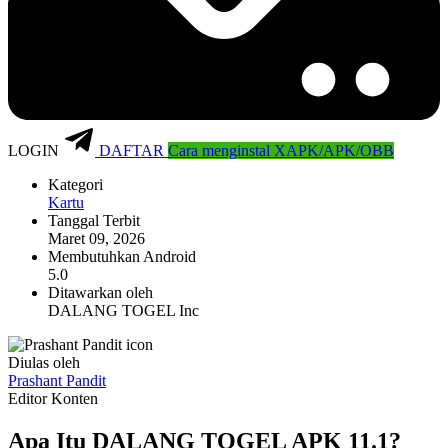
LOGIN
DAFTAR
Cara menginstal XAPK/APK/OBB
Kategori
Kartu
Tanggal Terbit
Maret 09, 2026
Membutuhkan Android
5.0
Ditawarkan oleh
DALANG TOGEL Inc
Diulas oleh
Prashant Pandit
Editor Konten
Apa Itu DALANG TOGEL APK 11.1?