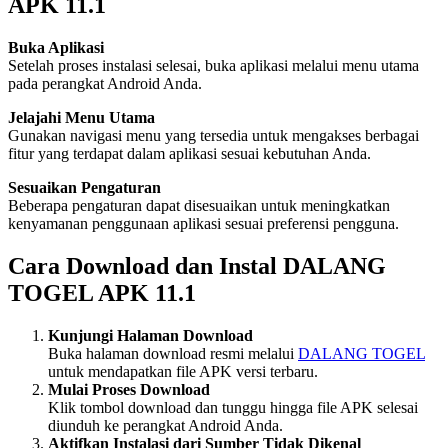
APK 11.1
Buka Aplikasi
Setelah proses instalasi selesai, buka aplikasi melalui menu utama
pada perangkat Android Anda.
Jelajahi Menu Utama
Gunakan navigasi menu yang tersedia untuk mengakses berbagai
fitur yang terdapat dalam aplikasi sesuai kebutuhan Anda.
Sesuaikan Pengaturan
Beberapa pengaturan dapat disesuaikan untuk meningkatkan
kenyamanan penggunaan aplikasi sesuai preferensi pengguna.
Cara Download dan Instal DALANG
TOGEL APK 11.1
Kunjungi Halaman Download
Buka halaman download resmi melalui
DALANG TOGEL
untuk mendapatkan file APK versi terbaru.
Mulai Proses Download
Klik tombol download dan tunggu hingga file APK selesai
diunduh ke perangkat Android Anda.
Aktifkan Instalasi dari Sumber Tidak Dikenal