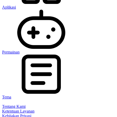
Aplikasi
Permainan
Tema
Tentang Kami
Ketentuan Layanan
Kebijakan Privasi