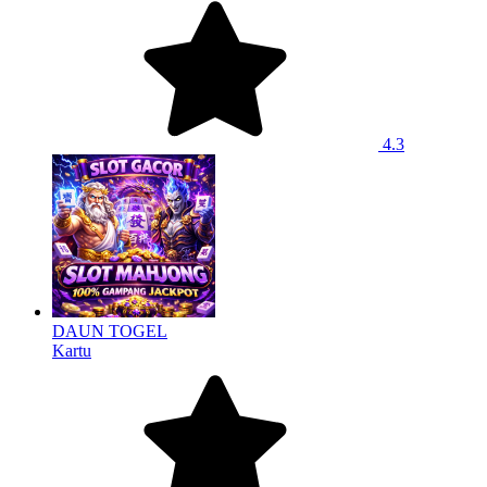
4.3
DAUN TOGEL
Kartu