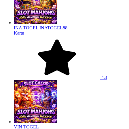
INA TOGEL INATOGEL88
Kartu
4.3
VIN TOGEL