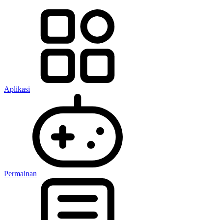
Aplikasi
Permainan