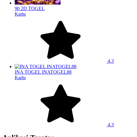
90 2D TOGEL
Kartu
4.3
INA TOGEL INATOGEL88
Kartu
4.3