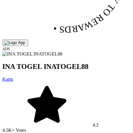
• PLAY TO REWARDS •
ADS
INA TOGEL INATOGEL88
Kartu
4.2
4.5K+ Votes