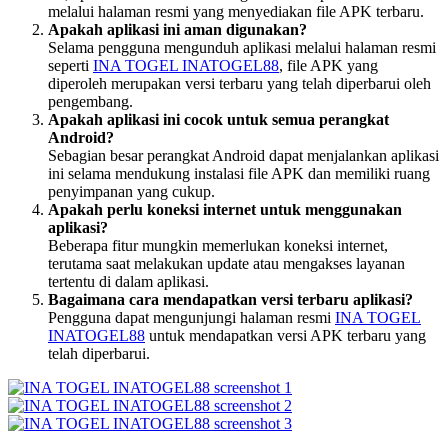
melalui halaman resmi yang menyediakan file APK terbaru.
Apakah aplikasi ini aman digunakan?
Selama pengguna mengunduh aplikasi melalui halaman resmi
seperti
INA TOGEL INATOGEL88
, file APK yang
diperoleh merupakan versi terbaru yang telah diperbarui oleh
pengembang.
Apakah aplikasi ini cocok untuk semua perangkat
Android?
Sebagian besar perangkat Android dapat menjalankan aplikasi
ini selama mendukung instalasi file APK dan memiliki ruang
penyimpanan yang cukup.
Apakah perlu koneksi internet untuk menggunakan
aplikasi?
Beberapa fitur mungkin memerlukan koneksi internet,
terutama saat melakukan update atau mengakses layanan
tertentu di dalam aplikasi.
Bagaimana cara mendapatkan versi terbaru aplikasi?
Pengguna dapat mengunjungi halaman resmi
INA TOGEL
INATOGEL88
untuk mendapatkan versi APK terbaru yang
telah diperbarui.