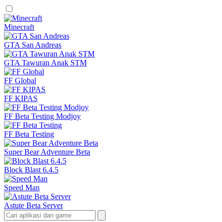
Minecraft
GTA San Andreas
GTA Tawuran Anak STM
FF Global
FF KIPAS
FF Beta Testing Modjoy
FF Beta Testing
Super Bear Adventure Beta
Block Blast 6.4.5
Speed Man
Astute Beta Server