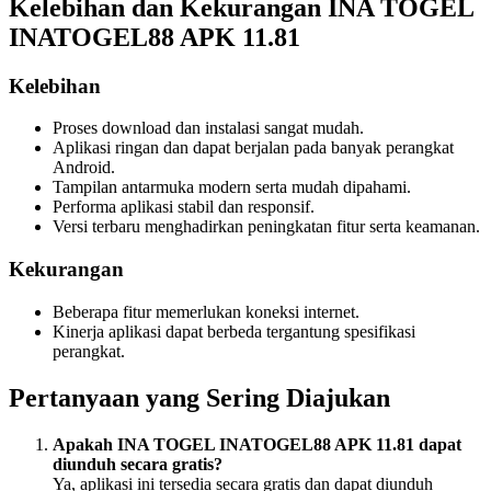
Kelebihan dan Kekurangan INA TOGEL
INATOGEL88 APK 11.81
Kelebihan
Proses download dan instalasi sangat mudah.
Aplikasi ringan dan dapat berjalan pada banyak perangkat
Android.
Tampilan antarmuka modern serta mudah dipahami.
Performa aplikasi stabil dan responsif.
Versi terbaru menghadirkan peningkatan fitur serta keamanan.
Kekurangan
Beberapa fitur memerlukan koneksi internet.
Kinerja aplikasi dapat berbeda tergantung spesifikasi
perangkat.
Pertanyaan yang Sering Diajukan
Apakah INA TOGEL INATOGEL88 APK 11.81 dapat
diunduh secara gratis?
Ya, aplikasi ini tersedia secara gratis dan dapat diunduh