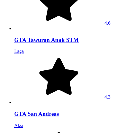
4.6
GTA Tawuran Anak STM
Laga
4.3
GTA San Andreas
Aksi