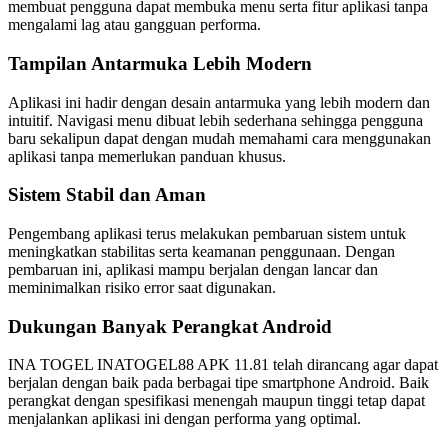
membuat pengguna dapat membuka menu serta fitur aplikasi tanpa
mengalami lag atau gangguan performa.
Tampilan Antarmuka Lebih Modern
Aplikasi ini hadir dengan desain antarmuka yang lebih modern dan
intuitif. Navigasi menu dibuat lebih sederhana sehingga pengguna
baru sekalipun dapat dengan mudah memahami cara menggunakan
aplikasi tanpa memerlukan panduan khusus.
Sistem Stabil dan Aman
Pengembang aplikasi terus melakukan pembaruan sistem untuk
meningkatkan stabilitas serta keamanan penggunaan. Dengan
pembaruan ini, aplikasi mampu berjalan dengan lancar dan
meminimalkan risiko error saat digunakan.
Dukungan Banyak Perangkat Android
INA TOGEL INATOGEL88 APK 11.81 telah dirancang agar dapat
berjalan dengan baik pada berbagai tipe smartphone Android. Baik
perangkat dengan spesifikasi menengah maupun tinggi tetap dapat
menjalankan aplikasi ini dengan performa yang optimal.