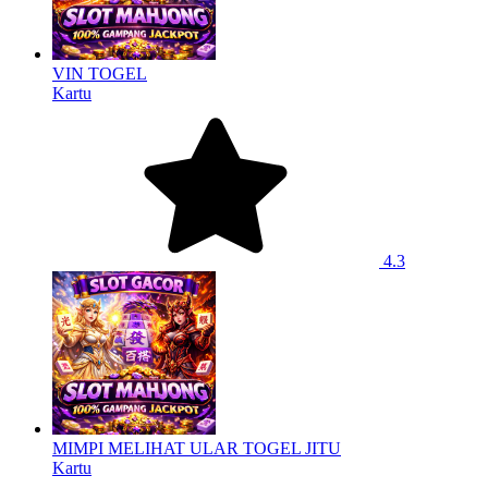
VIN TOGEL
Kartu
4.3
MIMPI MELIHAT ULAR TOGEL JITU
Kartu