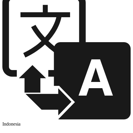
Indonesia