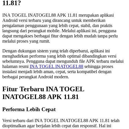
11.81?
INA TOGEL INATOGEL88 APK 11.81 merupakan aplikasi
Android versi terbaru yang dirancang untuk memberikan
pengalaman penggunaan yang lebih cepat, stabil, dan praktis
langsung dari perangkat mobile. Melalui aplikasi ini, pengguna
dapat mengakses berbagai fitur dengan lebih mudah tanpa perlu
melalui proses yang rumit.
Dengan dukungan sistem yang telah diperbarui, aplikasi ini
menghadirkan performa yang lebih optimal dibandingkan versi
sebelumnya. Pengguna dapat mengunduh file APK terbaru melalui
halaman resmi
INA TOGEL INATOGEL88
sehingga proses
instalasi menjadi lebih aman, cepat, serta kompatibel dengan
berbagai perangkat Android modern.
Fitur Terbaru INA TOGEL
INATOGEL88 APK 11.81
Performa Lebih Cepat
Versi terbaru dari INA TOGEL INATOGEL88 APK 11.81 telah
dioptimalkan agar berjalan lebih cepat dan responsif. Hal ini