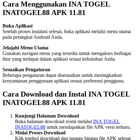
Cara Menggunakan INA TOGEL
INATOGEL88 APK 11.81
Buka Aplikasi
Setelah proses instalasi selesai, buka aplikasi melalui menu utama
pada perangkat Android Anda.
Jelajahi Menu Utama
Gunakan navigasi menu yang tersedia untuk mengakses berbagai
fitur yang terdapat dalam aplikasi sesuai kebutuhan Anda.
Sesuaikan Pengaturan
Beberapa pengaturan dapat disesuaikan untuk meningkatkan
kenyamanan penggunaan aplikasi sesuai preferensi pengguna.
Cara Download dan Instal INA TOGEL
INATOGEL88 APK 11.81
Kunjungi Halaman Download
Buka halaman download resmi melalui
INA TOGEL
INATOGEL88
untuk mendapatkan file APK versi terbaru.
Mulai Proses Download
Klik tombol download dan tunggu hingga file APK selesai