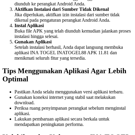
diunduh ke perangkat Android Anda.
Aktifkan Instalasi dari Sumber Tidak Dikenal
Jika diperlukan, aktifkan izin instalasi dari sumber tidak
dikenal pada pengaturan perangkat Android Anda.
Instal Aplikasi
Buka file APK yang telah diunduh kemudian jalankan proses
instalasi hingga selesai.
Gunakan Aplikasi
Setelah instalasi berhasil, Anda dapat langsung membuka
aplikasi INA TOGEL INATOGEL88 APK 11.81 dan
menikmati seluruh fitur yang tersedia.
Tips Menggunakan Aplikasi Agar Lebih
Optimal
Pastikan Anda selalu menggunakan versi aplikasi terbaru.
Gunakan koneksi internet yang stabil saat melakukan
download.
Periksa ruang penyimpanan perangkat sebelum menginstal
aplikasi.
Lakukan pembaruan aplikasi secara berkala untuk
mendapatkan peningkatan performa.