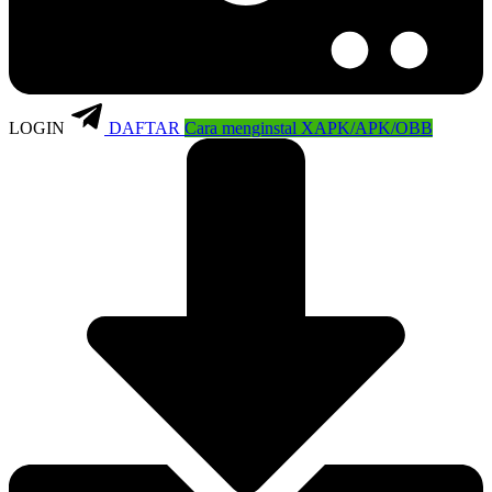
LOGIN
DAFTAR
Cara menginstal XAPK/APK/OBB