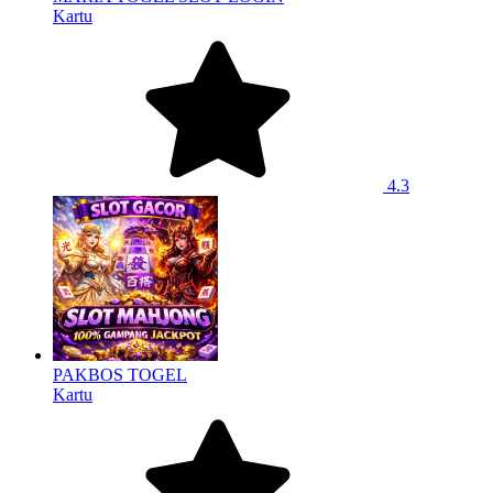
Kartu
4.3
PAKBOS TOGEL
Kartu