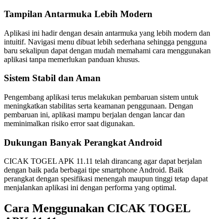
Tampilan Antarmuka Lebih Modern
Aplikasi ini hadir dengan desain antarmuka yang lebih modern dan
intuitif. Navigasi menu dibuat lebih sederhana sehingga pengguna
baru sekalipun dapat dengan mudah memahami cara menggunakan
aplikasi tanpa memerlukan panduan khusus.
Sistem Stabil dan Aman
Pengembang aplikasi terus melakukan pembaruan sistem untuk
meningkatkan stabilitas serta keamanan penggunaan. Dengan
pembaruan ini, aplikasi mampu berjalan dengan lancar dan
meminimalkan risiko error saat digunakan.
Dukungan Banyak Perangkat Android
CICAK TOGEL APK 11.11 telah dirancang agar dapat berjalan
dengan baik pada berbagai tipe smartphone Android. Baik
perangkat dengan spesifikasi menengah maupun tinggi tetap dapat
menjalankan aplikasi ini dengan performa yang optimal.
Cara Menggunakan CICAK TOGEL