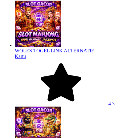
WOLES TOGEL LINK ALTERNATIF
Kartu
4.3