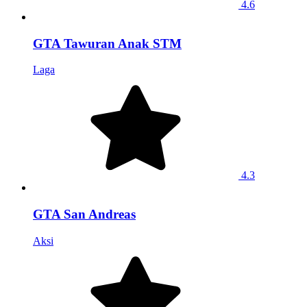
4.6
GTA Tawuran Anak STM
Laga
4.3
GTA San Andreas
Aksi