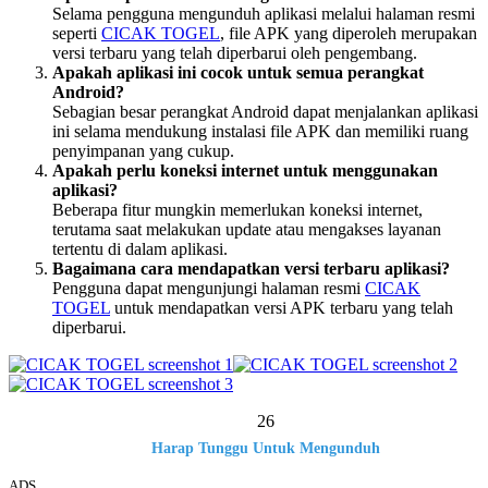
Selama pengguna mengunduh aplikasi melalui halaman resmi
seperti
CICAK TOGEL
, file APK yang diperoleh merupakan
versi terbaru yang telah diperbarui oleh pengembang.
Apakah aplikasi ini cocok untuk semua perangkat
Android?
Sebagian besar perangkat Android dapat menjalankan aplikasi
ini selama mendukung instalasi file APK dan memiliki ruang
penyimpanan yang cukup.
Apakah perlu koneksi internet untuk menggunakan
aplikasi?
Beberapa fitur mungkin memerlukan koneksi internet,
terutama saat melakukan update atau mengakses layanan
tertentu di dalam aplikasi.
Bagaimana cara mendapatkan versi terbaru aplikasi?
Pengguna dapat mengunjungi halaman resmi
CICAK
TOGEL
untuk mendapatkan versi APK terbaru yang telah
diperbarui.
26
Harap Tunggu Untuk Mengunduh
ADS