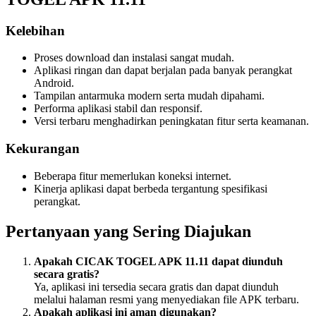
Kelebihan
Proses download dan instalasi sangat mudah.
Aplikasi ringan dan dapat berjalan pada banyak perangkat
Android.
Tampilan antarmuka modern serta mudah dipahami.
Performa aplikasi stabil dan responsif.
Versi terbaru menghadirkan peningkatan fitur serta keamanan.
Kekurangan
Beberapa fitur memerlukan koneksi internet.
Kinerja aplikasi dapat berbeda tergantung spesifikasi
perangkat.
Pertanyaan yang Sering Diajukan
Apakah CICAK TOGEL APK 11.11 dapat diunduh
secara gratis?
Ya, aplikasi ini tersedia secara gratis dan dapat diunduh
melalui halaman resmi yang menyediakan file APK terbaru.
Apakah aplikasi ini aman digunakan?