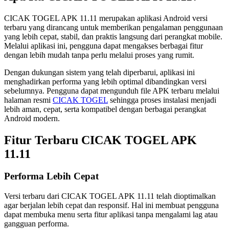
CICAK TOGEL APK 11.11 merupakan aplikasi Android versi
terbaru yang dirancang untuk memberikan pengalaman penggunaan
yang lebih cepat, stabil, dan praktis langsung dari perangkat mobile.
Melalui aplikasi ini, pengguna dapat mengakses berbagai fitur
dengan lebih mudah tanpa perlu melalui proses yang rumit.
Dengan dukungan sistem yang telah diperbarui, aplikasi ini
menghadirkan performa yang lebih optimal dibandingkan versi
sebelumnya. Pengguna dapat mengunduh file APK terbaru melalui
halaman resmi
CICAK TOGEL
sehingga proses instalasi menjadi
lebih aman, cepat, serta kompatibel dengan berbagai perangkat
Android modern.
Fitur Terbaru CICAK TOGEL APK
11.11
Performa Lebih Cepat
Versi terbaru dari CICAK TOGEL APK 11.11 telah dioptimalkan
agar berjalan lebih cepat dan responsif. Hal ini membuat pengguna
dapat membuka menu serta fitur aplikasi tanpa mengalami lag atau
gangguan performa.