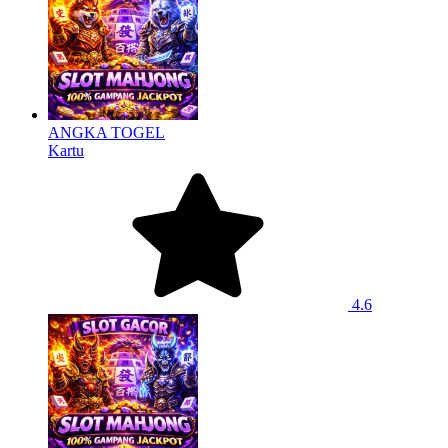
ANGKA TOGEL
Kartu
4.6