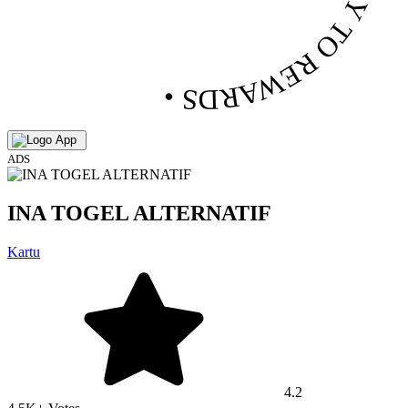
• PLAY TO REWARDS •
ADS
INA TOGEL ALTERNATIF
Kartu
4.2