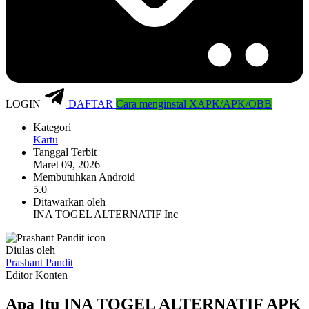
LOGIN
DAFTAR
Cara menginstal XAPK/APK/OBB
Kategori
Kartu
Tanggal Terbit
Maret 09, 2026
Membutuhkan Android
5.0
Ditawarkan oleh
INA TOGEL ALTERNATIF Inc
Diulas oleh
Prashant Pandit
Editor Konten
Apa Itu INA TOGEL ALTERNATIF APK