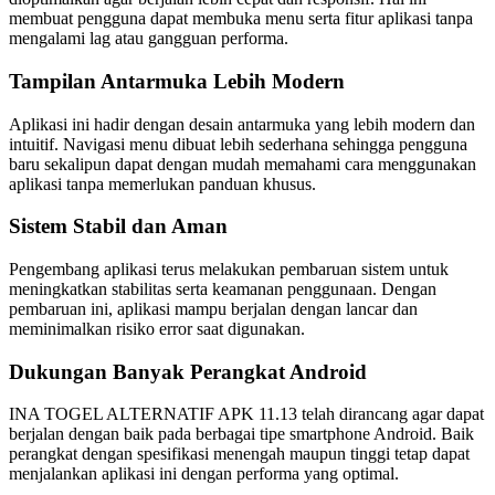
membuat pengguna dapat membuka menu serta fitur aplikasi tanpa
mengalami lag atau gangguan performa.
Tampilan Antarmuka Lebih Modern
Aplikasi ini hadir dengan desain antarmuka yang lebih modern dan
intuitif. Navigasi menu dibuat lebih sederhana sehingga pengguna
baru sekalipun dapat dengan mudah memahami cara menggunakan
aplikasi tanpa memerlukan panduan khusus.
Sistem Stabil dan Aman
Pengembang aplikasi terus melakukan pembaruan sistem untuk
meningkatkan stabilitas serta keamanan penggunaan. Dengan
pembaruan ini, aplikasi mampu berjalan dengan lancar dan
meminimalkan risiko error saat digunakan.
Dukungan Banyak Perangkat Android
INA TOGEL ALTERNATIF APK 11.13 telah dirancang agar dapat
berjalan dengan baik pada berbagai tipe smartphone Android. Baik
perangkat dengan spesifikasi menengah maupun tinggi tetap dapat
menjalankan aplikasi ini dengan performa yang optimal.