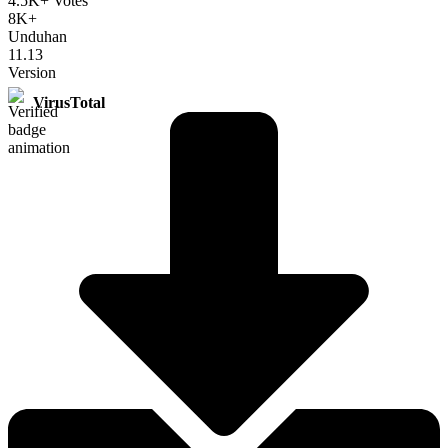
4.5K+ Votes
8K+
Unduhan
11.13
Version
VirusTotal