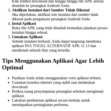
Klik tombol download dan tunggu hingga file APK selesai
diunduh ke perangkat Android Anda.
Aktifkan Instalasi dari Sumber Tidak Dikenal
Jika diperlukan, aktifkan izin instalasi dari sumber tidak
dikenal pada pengaturan perangkat Android Anda.
Instal Aplikasi
Buka file APK yang telah diunduh kemudian jalankan proses
instalasi hingga selesai.
Gunakan Aplikasi
Setelah instalasi berhasil, Anda dapat langsung membuka
aplikasi INA TOGEL ALTERNATIF APK 11.13 dan
menikmati seluruh fitur yang tersedia.
Tips Menggunakan Aplikasi Agar Lebih
Optimal
Pastikan Anda selalu menggunakan versi aplikasi terbaru.
Gunakan koneksi internet yang stabil saat melakukan
download.
Periksa ruang penyimpanan perangkat sebelum menginstal
aplikasi.
Lakukan pembaruan aplikasi secara berkala untuk
mendapatkan peningkatan performa.