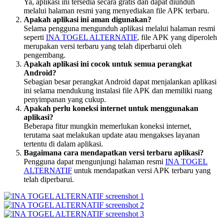
Ya, aplikasi ini tersedia secara gratis dan dapat diunduh
melalui halaman resmi yang menyediakan file APK terbaru.
Apakah aplikasi ini aman digunakan?
Selama pengguna mengunduh aplikasi melalui halaman resmi
seperti
INA TOGEL ALTERNATIF
, file APK yang diperoleh
merupakan versi terbaru yang telah diperbarui oleh
pengembang.
Apakah aplikasi ini cocok untuk semua perangkat
Android?
Sebagian besar perangkat Android dapat menjalankan aplikasi
ini selama mendukung instalasi file APK dan memiliki ruang
penyimpanan yang cukup.
Apakah perlu koneksi internet untuk menggunakan
aplikasi?
Beberapa fitur mungkin memerlukan koneksi internet,
terutama saat melakukan update atau mengakses layanan
tertentu di dalam aplikasi.
Bagaimana cara mendapatkan versi terbaru aplikasi?
Pengguna dapat mengunjungi halaman resmi
INA TOGEL
ALTERNATIF
untuk mendapatkan versi APK terbaru yang
telah diperbarui.