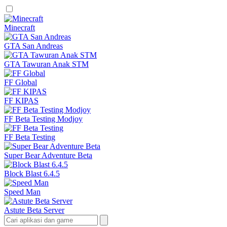
Minecraft
GTA San Andreas
GTA Tawuran Anak STM
FF Global
FF KIPAS
FF Beta Testing Modjoy
FF Beta Testing
Super Bear Adventure Beta
Block Blast 6.4.5
Speed Man
Astute Beta Server