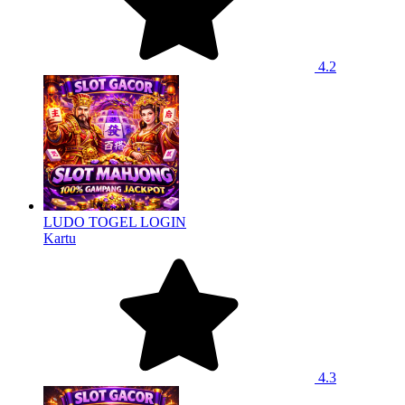
4.2
LUDO TOGEL LOGIN
Kartu
4.3