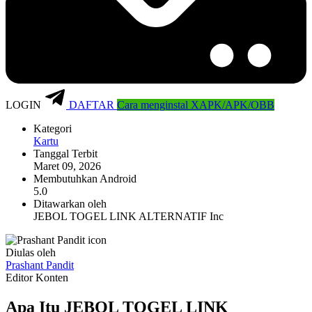
LOGIN
DAFTAR
Cara menginstal XAPK/APK/OBB
Kategori
Kartu
Tanggal Terbit
Maret 09, 2026
Membutuhkan Android
5.0
Ditawarkan oleh
JEBOL TOGEL LINK ALTERNATIF Inc
Diulas oleh
Prashant Pandit
Editor Konten
Apa Itu JEBOL TOGEL LINK