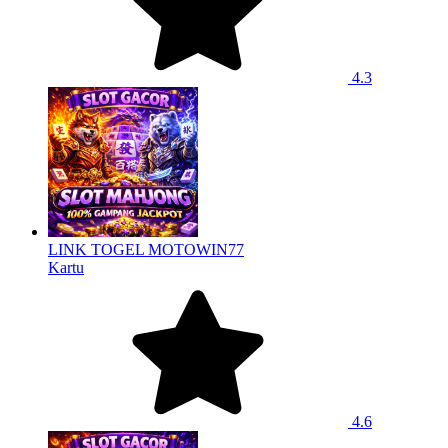
4.3
LINK TOGEL MOTOWIN77
Kartu
4.6