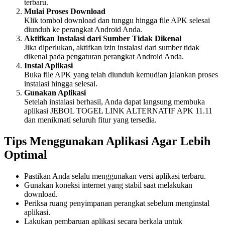
terbaru.
Mulai Proses Download
Klik tombol download dan tunggu hingga file APK selesai
diunduh ke perangkat Android Anda.
Aktifkan Instalasi dari Sumber Tidak Dikenal
Jika diperlukan, aktifkan izin instalasi dari sumber tidak
dikenal pada pengaturan perangkat Android Anda.
Instal Aplikasi
Buka file APK yang telah diunduh kemudian jalankan proses
instalasi hingga selesai.
Gunakan Aplikasi
Setelah instalasi berhasil, Anda dapat langsung membuka
aplikasi JEBOL TOGEL LINK ALTERNATIF APK 11.11
dan menikmati seluruh fitur yang tersedia.
Tips Menggunakan Aplikasi Agar Lebih
Optimal
Pastikan Anda selalu menggunakan versi aplikasi terbaru.
Gunakan koneksi internet yang stabil saat melakukan
download.
Periksa ruang penyimpanan perangkat sebelum menginstal
aplikasi.
Lakukan pembaruan aplikasi secara berkala untuk