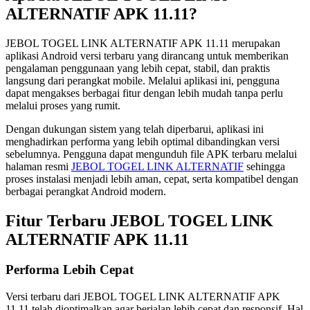
ALTERNATIF APK 11.11?
JEBOL TOGEL LINK ALTERNATIF APK 11.11 merupakan
aplikasi Android versi terbaru yang dirancang untuk memberikan
pengalaman penggunaan yang lebih cepat, stabil, dan praktis
langsung dari perangkat mobile. Melalui aplikasi ini, pengguna
dapat mengakses berbagai fitur dengan lebih mudah tanpa perlu
melalui proses yang rumit.
Dengan dukungan sistem yang telah diperbarui, aplikasi ini
menghadirkan performa yang lebih optimal dibandingkan versi
sebelumnya. Pengguna dapat mengunduh file APK terbaru melalui
halaman resmi
JEBOL TOGEL LINK ALTERNATIF
sehingga
proses instalasi menjadi lebih aman, cepat, serta kompatibel dengan
berbagai perangkat Android modern.
Fitur Terbaru JEBOL TOGEL LINK
ALTERNATIF APK 11.11
Performa Lebih Cepat
Versi terbaru dari JEBOL TOGEL LINK ALTERNATIF APK
11.11 telah dioptimalkan agar berjalan lebih cepat dan responsif. Hal