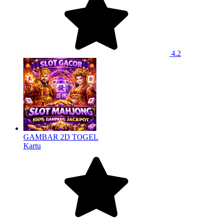
4.2
GAMBAR 2D TOGEL
Kartu