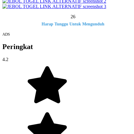
26
Harap Tunggu Untuk Mengunduh
ADS
Peringkat
4.2