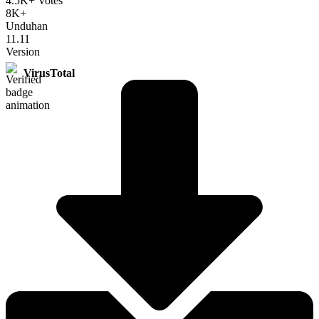
4.5K+ Votes
8K+
Unduhan
11.11
Version
VirusTotal