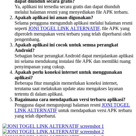
dapat diunduh secara gratis?
Ya, aplikasi ini tersedia secara gratis dan dapat diunduh
melalui halaman resmi yang menyediakan file APK terbaru.
Apakah aplikasi ini aman digunakan?
Selama pengguna mengunduh aplikasi melalui halaman resmi
seperti
JONI TOGEL LINK ALTERNATIF
, file APK yang
diperoleh merupakan versi terbaru yang telah diperbarui oleh
pengembang.
Apakah aplikasi ini cocok untuk semua perangkat
Android?
Sebagian besar perangkat Android dapat menjalankan aplikasi
ini selama mendukung instalasi file APK dan memiliki ruang
penyimpanan yang cukup.
Apakah perlu koneksi internet untuk menggunakan
aplikasi?
Beberapa fitur mungkin memerlukan koneksi internet,
terutama saat melakukan update atau mengakses layanan
tertentu di dalam aplikasi.
Bagaimana cara mendapatkan versi terbaru aplikasi?
Pengguna dapat mengunjungi halaman resmi
JONI TOGEL
LINK ALTERNATIF
untuk mendapatkan versi APK terbaru
yang telah diperbarui.