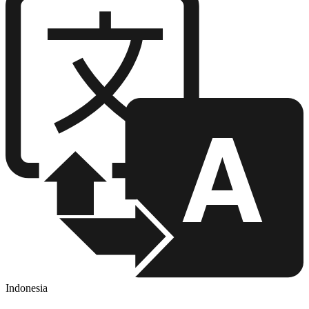
Indonesia