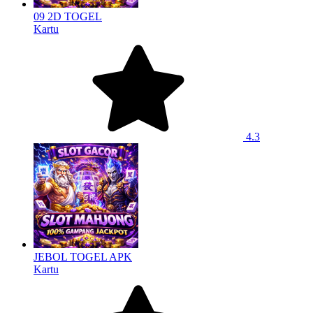
09 2D TOGEL
Kartu
4.3
JEBOL TOGEL APK
Kartu