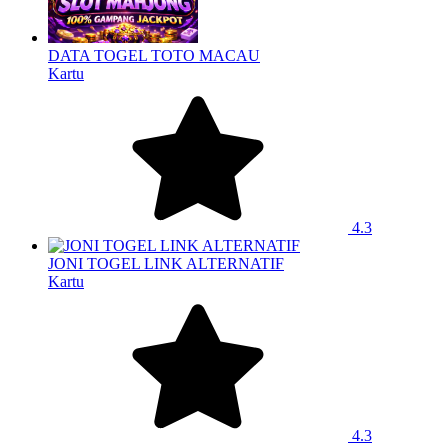
DATA TOGEL TOTO MACAU
Kartu
4.3
JONI TOGEL LINK ALTERNATIF
Kartu
4.3