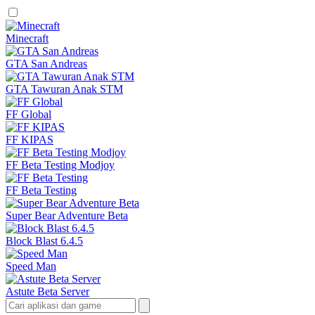
Minecraft
GTA San Andreas
GTA Tawuran Anak STM
FF Global
FF KIPAS
FF Beta Testing Modjoy
FF Beta Testing
Super Bear Adventure Beta
Block Blast 6.4.5
Speed Man
Astute Beta Server