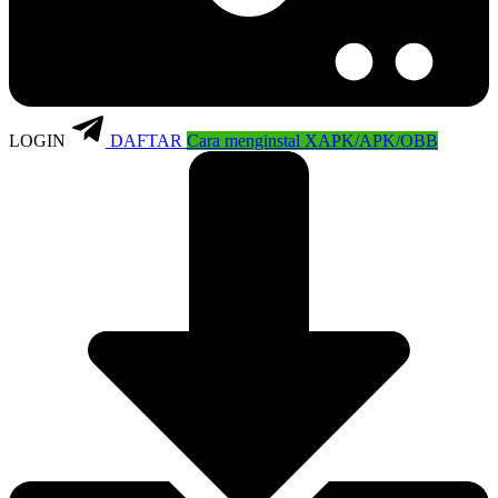
LOGIN
DAFTAR
Cara menginstal XAPK/APK/OBB