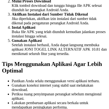
Mulai Proses Download
Klik tombol download dan tunggu hingga file APK selesai
diunduh ke perangkat Android Anda.
Aktifkan Instalasi dari Sumber Tidak Dikenal
Jika diperlukan, aktifkan izin instalasi dari sumber tidak
dikenal pada pengaturan perangkat Android Anda.
Instal Aplikasi
Buka file APK yang telah diunduh kemudian jalankan proses
instalasi hingga selesai.
Gunakan Aplikasi
Setelah instalasi berhasil, Anda dapat langsung membuka
aplikasi JONI TOGEL LINK ALTERNATIF APK 10.81 dan
menikmati seluruh fitur yang tersedia.
Tips Menggunakan Aplikasi Agar Lebih
Optimal
Pastikan Anda selalu menggunakan versi aplikasi terbaru.
Gunakan koneksi internet yang stabil saat melakukan
download.
Periksa ruang penyimpanan perangkat sebelum menginstal
aplikasi.
Lakukan pembaruan aplikasi secara berkala untuk
mendapatkan peningkatan performa.