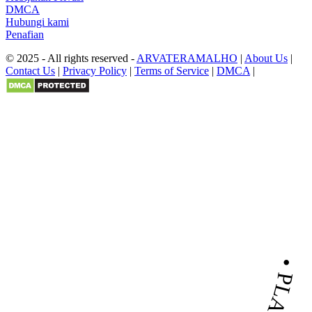
DMCA
Hubungi kami
Penafian
© 2025 - All rights reserved -
ARVATERAMALHO
|
About Us
|
Contact Us
|
Privacy Policy
|
Terms of Service
|
DMCA
|