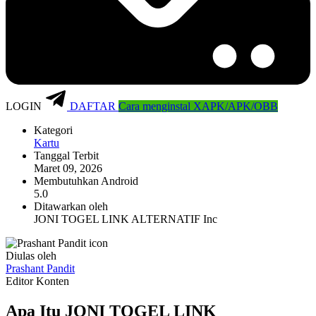
LOGIN
DAFTAR
Cara menginstal XAPK/APK/OBB
Kategori
Kartu
Tanggal Terbit
Maret 09, 2026
Membutuhkan Android
5.0
Ditawarkan oleh
JONI TOGEL LINK ALTERNATIF Inc
Diulas oleh
Prashant Pandit
Editor Konten
Apa Itu JONI TOGEL LINK