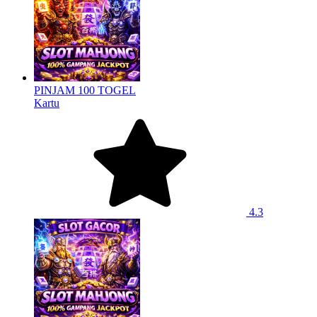
PINJAM 100 TOGEL
Kartu
4.3