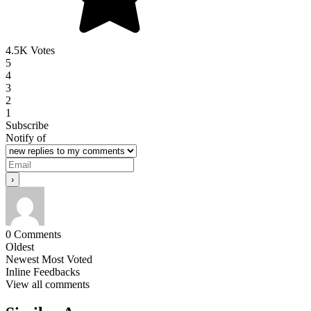
4.5K Votes
5
4
3
2
1
Subscribe
Notify of
0
Comments
Oldest
Newest
Most Voted
Inline Feedbacks
View all comments