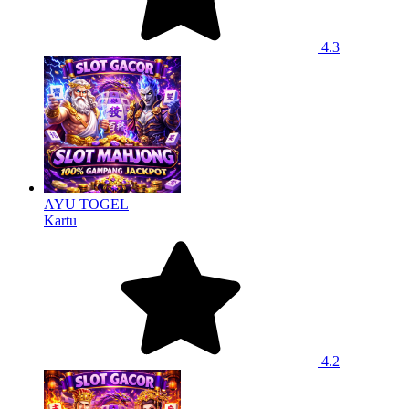
4.3
AYU TOGEL
Kartu
4.2