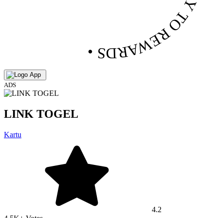
• PLAY TO REWARDS •
ADS
LINK TOGEL
Kartu
4.2