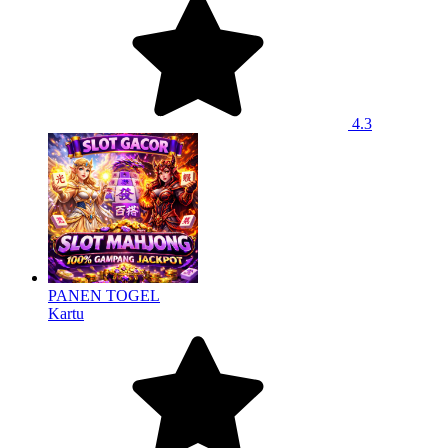
4.3
PANEN TOGEL
Kartu