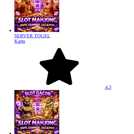
SERVER TOGEL
Kartu
4.3