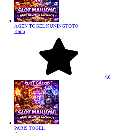
AGEN TOGEL KUNINGTOTO
Kartu
4.6
PARIS TOGEL