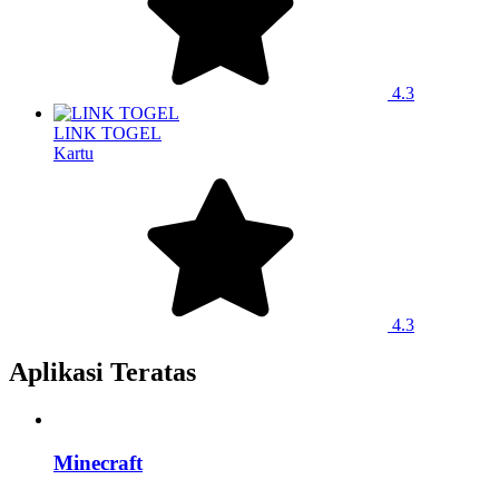
4.3
LINK TOGEL
Kartu
4.3
Aplikasi Teratas
Minecraft