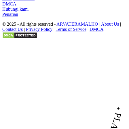
DMCA
Hubungi kami
Penafian
© 2025 - All rights reserved -
ARVATERAMALHO
|
About Us
|
Contact Us
|
Privacy Policy
|
Terms of Service
|
DMCA
|