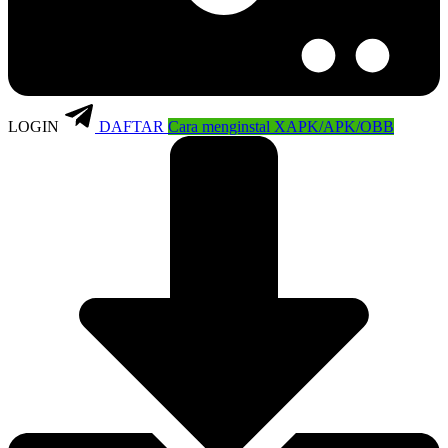
LOGIN
DAFTAR
Cara menginstal XAPK/APK/OBB