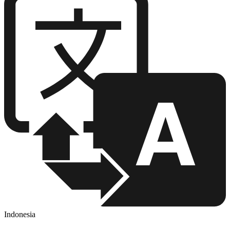
Indonesia