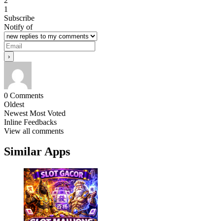
2
1
Subscribe
Notify of
0
Comments
Oldest
Newest
Most Voted
Inline Feedbacks
View all comments
Similar Apps