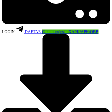
LOGIN
DAFTAR
Cara menginstal XAPK/APK/OBB