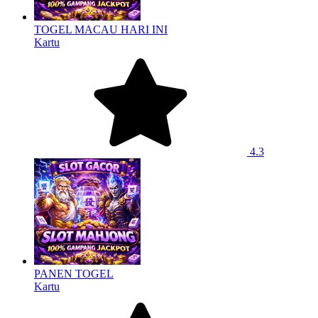
TOGEL MACAU HARI INI
Kartu
4.3
PANEN TOGEL
Kartu