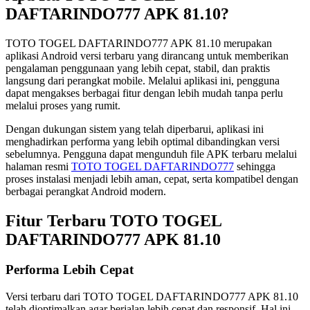
DAFTARINDO777 APK 81.10?
TOTO TOGEL DAFTARINDO777 APK 81.10 merupakan
aplikasi Android versi terbaru yang dirancang untuk memberikan
pengalaman penggunaan yang lebih cepat, stabil, dan praktis
langsung dari perangkat mobile. Melalui aplikasi ini, pengguna
dapat mengakses berbagai fitur dengan lebih mudah tanpa perlu
melalui proses yang rumit.
Dengan dukungan sistem yang telah diperbarui, aplikasi ini
menghadirkan performa yang lebih optimal dibandingkan versi
sebelumnya. Pengguna dapat mengunduh file APK terbaru melalui
halaman resmi
TOTO TOGEL DAFTARINDO777
sehingga
proses instalasi menjadi lebih aman, cepat, serta kompatibel dengan
berbagai perangkat Android modern.
Fitur Terbaru TOTO TOGEL
DAFTARINDO777 APK 81.10
Performa Lebih Cepat
Versi terbaru dari TOTO TOGEL DAFTARINDO777 APK 81.10
telah dioptimalkan agar berjalan lebih cepat dan responsif. Hal ini