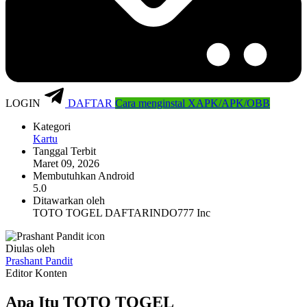
LOGIN
DAFTAR
Cara menginstal XAPK/APK/OBB
Kategori
Kartu
Tanggal Terbit
Maret 09, 2026
Membutuhkan Android
5.0
Ditawarkan oleh
TOTO TOGEL DAFTARINDO777 Inc
Diulas oleh
Prashant Pandit
Editor Konten
Apa Itu TOTO TOGEL