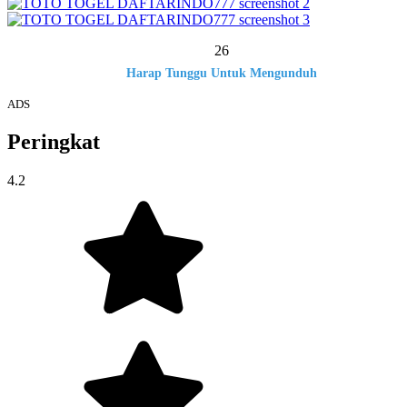
26
Harap Tunggu Untuk Mengunduh
ADS
Peringkat
4.2