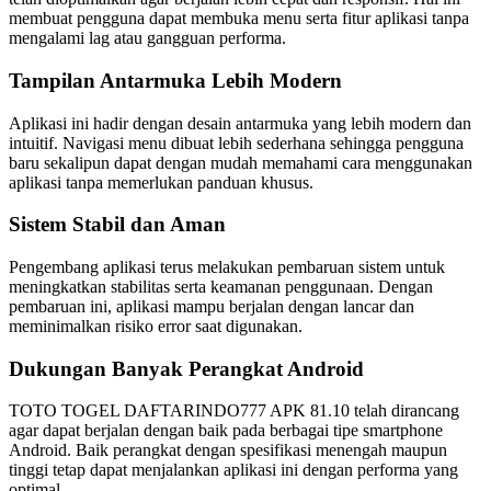
membuat pengguna dapat membuka menu serta fitur aplikasi tanpa
mengalami lag atau gangguan performa.
Tampilan Antarmuka Lebih Modern
Aplikasi ini hadir dengan desain antarmuka yang lebih modern dan
intuitif. Navigasi menu dibuat lebih sederhana sehingga pengguna
baru sekalipun dapat dengan mudah memahami cara menggunakan
aplikasi tanpa memerlukan panduan khusus.
Sistem Stabil dan Aman
Pengembang aplikasi terus melakukan pembaruan sistem untuk
meningkatkan stabilitas serta keamanan penggunaan. Dengan
pembaruan ini, aplikasi mampu berjalan dengan lancar dan
meminimalkan risiko error saat digunakan.
Dukungan Banyak Perangkat Android
TOTO TOGEL DAFTARINDO777 APK 81.10 telah dirancang
agar dapat berjalan dengan baik pada berbagai tipe smartphone
Android. Baik perangkat dengan spesifikasi menengah maupun
tinggi tetap dapat menjalankan aplikasi ini dengan performa yang
optimal.