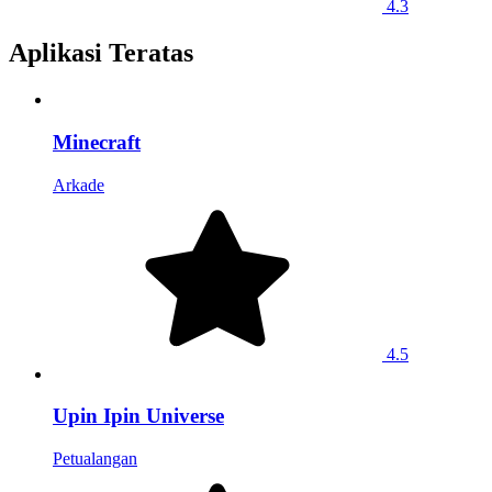
4.3
Aplikasi Teratas
Minecraft
Arkade
4.5
Upin Ipin Universe
Petualangan