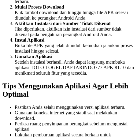
terbaru.
Mulai Proses Download
Klik tombol download dan tunggu hingga file APK selesai
diunduh ke perangkat Android Anda.
Aktifkan Instalasi dari Sumber Tidak Dikenal
Jika diperlukan, aktifkan izin instalasi dari sumber tidak
dikenal pada pengaturan perangkat Android Anda.
Instal Aplikasi
Buka file APK yang telah diunduh kemudian jalankan proses
instalasi hingga selesai.
Gunakan Aplikasi
Setelah instalasi berhasil, Anda dapat langsung membuka
aplikasi TOTO TOGEL DAFTARINDO777 APK 81.10 dan
menikmati seluruh fitur yang tersedia.
Tips Menggunakan Aplikasi Agar Lebih
Optimal
Pastikan Anda selalu menggunakan versi aplikasi terbaru.
Gunakan koneksi internet yang stabil saat melakukan
download.
Periksa ruang penyimpanan perangkat sebelum menginstal
aplikasi.
Lakukan pembaruan aplikasi secara berkala untuk