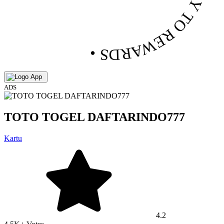
• PLAY TO REWARDS •
ADS
TOTO TOGEL DAFTARINDO777
Kartu
4.2