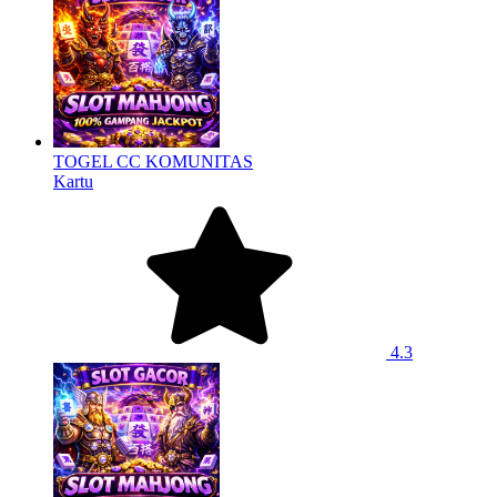
TOGEL CC KOMUNITAS
Kartu
4.3