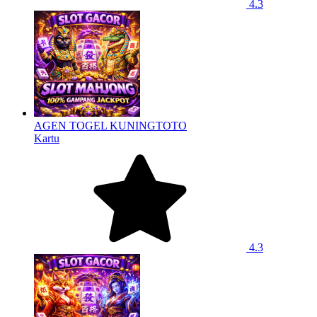
4.3
AGEN TOGEL KUNINGTOTO
Kartu
4.3