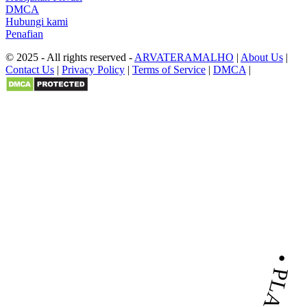
DMCA
Hubungi kami
Penafian
© 2025 - All rights reserved -
ARVATERAMALHO
|
About Us
|
Contact Us
|
Privacy Policy
|
Terms of Service
|
DMCA
|