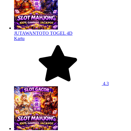
JUTAWANTOTO TOGEL 4D
Kartu
4.3