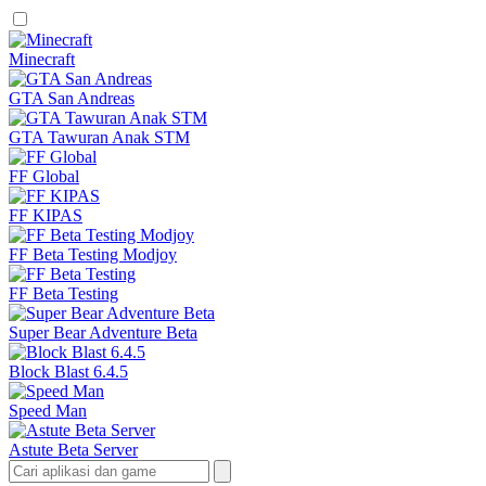
Minecraft
GTA San Andreas
GTA Tawuran Anak STM
FF Global
FF KIPAS
FF Beta Testing Modjoy
FF Beta Testing
Super Bear Adventure Beta
Block Blast 6.4.5
Speed Man
Astute Beta Server