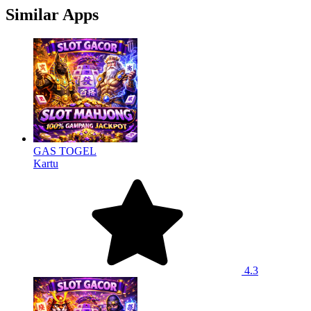
Similar Apps
GAS TOGEL
Kartu
4.3