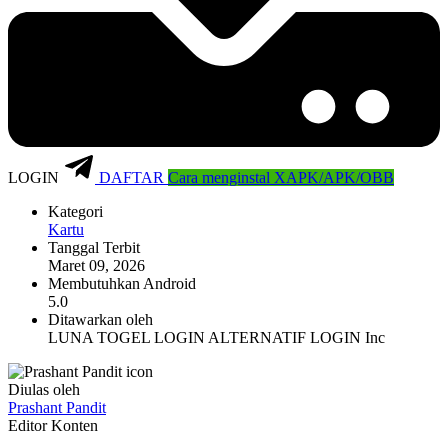
LOGIN
DAFTAR
Cara menginstal XAPK/APK/OBB
Kategori
Kartu
Tanggal Terbit
Maret 09, 2026
Membutuhkan Android
5.0
Ditawarkan oleh
LUNA TOGEL LOGIN ALTERNATIF LOGIN Inc
Diulas oleh
Prashant Pandit
Editor Konten