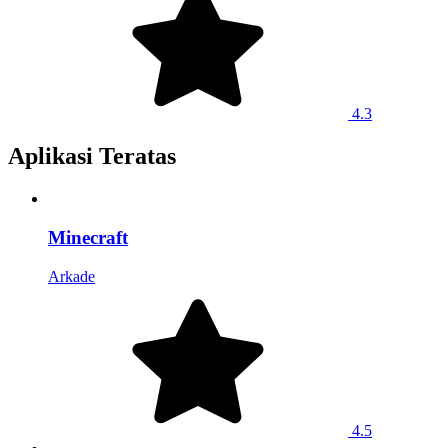
4.3
Aplikasi Teratas
Minecraft
Arkade
4.5