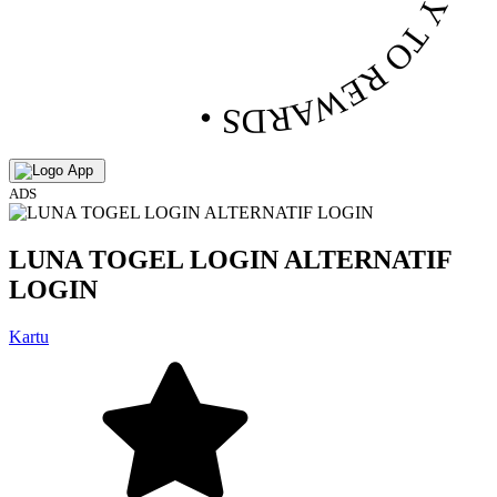
• PLAY TO REWARDS •
ADS
LUNA TOGEL LOGIN ALTERNATIF
LOGIN
Kartu