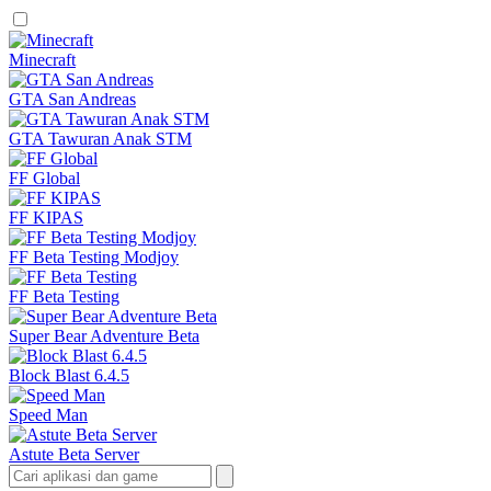
Minecraft
GTA San Andreas
GTA Tawuran Anak STM
FF Global
FF KIPAS
FF Beta Testing Modjoy
FF Beta Testing
Super Bear Adventure Beta
Block Blast 6.4.5
Speed Man
Astute Beta Server