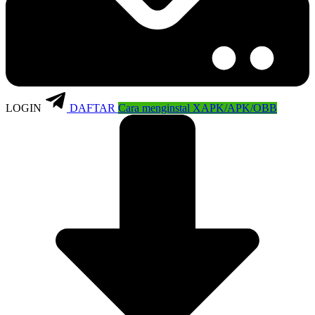
LOGIN
DAFTAR
Cara menginstal XAPK/APK/OBB