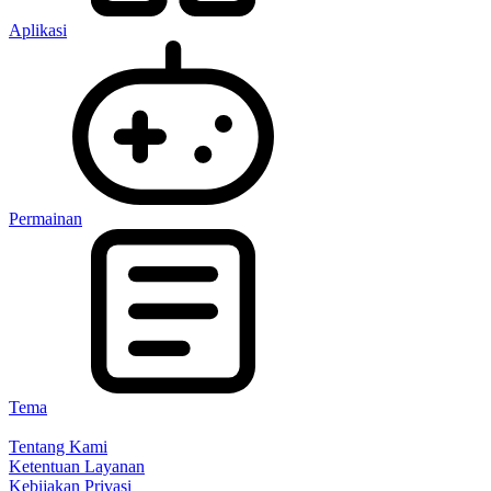
Aplikasi
Permainan
Tema
Tentang Kami
Ketentuan Layanan
Kebijakan Privasi