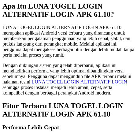
Apa Itu LUNA TOGEL LOGIN
ALTERNATIF LOGIN APK 61.10?
LUNA TOGEL LOGIN ALTERNATIF LOGIN APK 61.10
merupakan aplikasi Android versi terbaru yang dirancang untuk
memberikan pengalaman penggunaan yang lebih cepat, stabil, dan
praktis langsung dari perangkat mobile. Melalui aplikasi ini,
pengguna dapat mengakses berbagai fitur dengan lebih mudah tanpa
perlu melalui proses yang rumit.
Dengan dukungan sistem yang telah diperbarui, aplikasi ini
menghadirkan performa yang lebih optimal dibandingkan versi
sebelumnya. Pengguna dapat mengunduh file APK terbaru melalui
halaman resmi
LUNA TOGEL LOGIN ALTERNATIF LOGIN
sehingga proses instalasi menjadi lebih aman, cepat, serta
kompatibel dengan berbagai perangkat Android modern.
Fitur Terbaru LUNA TOGEL LOGIN
ALTERNATIF LOGIN APK 61.10
Performa Lebih Cepat