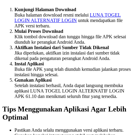
Kunjungi Halaman Download
Buka halaman download resmi melalui
LUNA TOGEL
LOGIN ALTERNATIF LOGIN
untuk mendapatkan file
APK versi terbaru.
Mulai Proses Download
Klik tombol download dan tunggu hingga file APK selesai
diunduh ke perangkat Android Anda.
Aktifkan Instalasi dari Sumber Tidak Dikenal
Jika diperlukan, aktifkan izin instalasi dari sumber tidak
dikenal pada pengaturan perangkat Android Anda.
Instal Aplikasi
Buka file APK yang telah diunduh kemudian jalankan proses
instalasi hingga selesai.
Gunakan Aplikasi
Setelah instalasi berhasil, Anda dapat langsung membuka
aplikasi LUNA TOGEL LOGIN ALTERNATIF LOGIN
APK 61.10 dan menikmati seluruh fitur yang tersedia.
Tips Menggunakan Aplikasi Agar Lebih
Optimal
Pastikan Anda selalu menggunakan versi aplikasi terbaru.