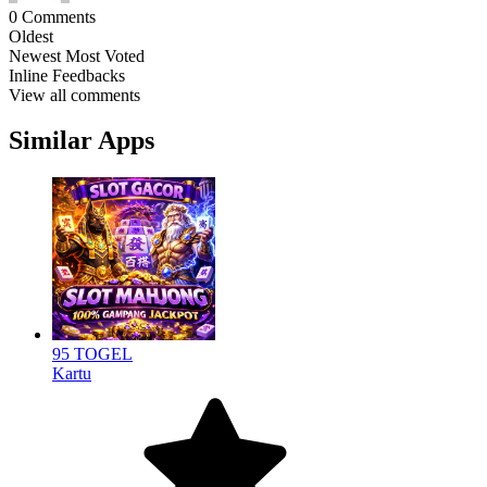
0
Comments
Oldest
Newest
Most Voted
Inline Feedbacks
View all comments
Similar Apps
95 TOGEL
Kartu