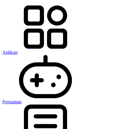
Aplikasi
Permainan