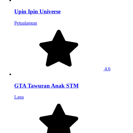
Upin Ipin Universe
Petualangan
4.6
GTA Tawuran Anak STM
Laga