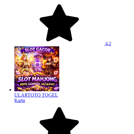
4.2
ULARTOTO TOGEL
Kartu