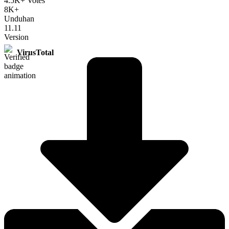
4.5K+ Votes
8K+
Unduhan
11.11
Version
VirusTotal