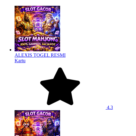
ALEXIS TOGEL RESMI
Kartu
4.3