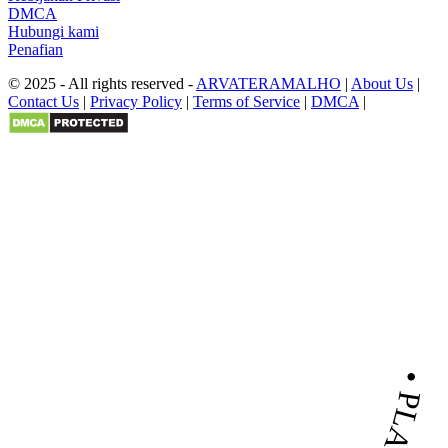
DMCA
Hubungi kami
Penafian
© 2025 - All rights reserved -
ARVATERAMALHO
|
About Us
|
Contact Us
|
Privacy Policy
|
Terms of Service
|
DMCA
|