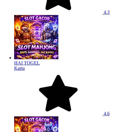
4.3
HAI TOGEL
Kartu
4.6