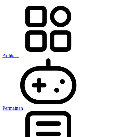
Aplikasi
Permainan