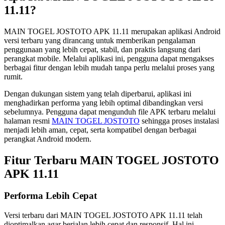
11.11?
MAIN TOGEL JOSTOTO APK 11.11 merupakan aplikasi Android
versi terbaru yang dirancang untuk memberikan pengalaman
penggunaan yang lebih cepat, stabil, dan praktis langsung dari
perangkat mobile. Melalui aplikasi ini, pengguna dapat mengakses
berbagai fitur dengan lebih mudah tanpa perlu melalui proses yang
rumit.
Dengan dukungan sistem yang telah diperbarui, aplikasi ini
menghadirkan performa yang lebih optimal dibandingkan versi
sebelumnya. Pengguna dapat mengunduh file APK terbaru melalui
halaman resmi
MAIN TOGEL JOSTOTO
sehingga proses instalasi
menjadi lebih aman, cepat, serta kompatibel dengan berbagai
perangkat Android modern.
Fitur Terbaru MAIN TOGEL JOSTOTO
APK 11.11
Performa Lebih Cepat
Versi terbaru dari MAIN TOGEL JOSTOTO APK 11.11 telah
dioptimalkan agar berjalan lebih cepat dan responsif. Hal ini