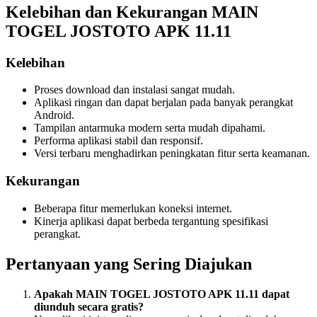
Kelebihan dan Kekurangan MAIN
TOGEL JOSTOTO APK 11.11
Kelebihan
Proses download dan instalasi sangat mudah.
Aplikasi ringan dan dapat berjalan pada banyak perangkat
Android.
Tampilan antarmuka modern serta mudah dipahami.
Performa aplikasi stabil dan responsif.
Versi terbaru menghadirkan peningkatan fitur serta keamanan.
Kekurangan
Beberapa fitur memerlukan koneksi internet.
Kinerja aplikasi dapat berbeda tergantung spesifikasi
perangkat.
Pertanyaan yang Sering Diajukan
Apakah MAIN TOGEL JOSTOTO APK 11.11 dapat
diunduh secara gratis?