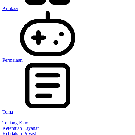
Aplikasi
Permainan
Tema
Tentang Kami
Ketentuan Layanan
Kebijakan Privasi