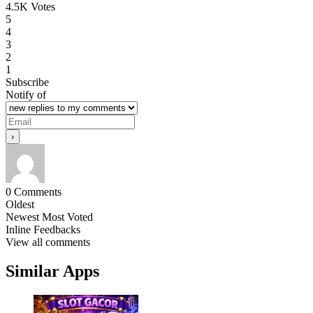
4.5K Votes
5
4
3
2
1
Subscribe
Notify of
0
Comments
Oldest
Newest
Most Voted
Inline Feedbacks
View all comments
Similar Apps