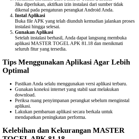
Jika diperlukan, aktifkan izin instalasi dari sumber tidak
dikenal pada pengaturan perangkat Android Anda.
Instal Aplikasi
Buka file APK yang telah diunduh kemudian jalankan proses
instalasi hingga selesai.
Gunakan Aplikasi
Setelah instalasi berhasil, Anda dapat langsung membuka
aplikasi MASTER TOGEL APK 81.18 dan menikmati
seluruh fitur yang tersedia.
Tips Menggunakan Aplikasi Agar Lebih
Optimal
Pastikan Anda selalu menggunakan versi aplikasi terbaru.
Gunakan koneksi internet yang stabil saat melakukan
download.
Periksa ruang penyimpanan perangkat sebelum menginstal
aplikasi.
Lakukan pembaruan aplikasi secara berkala untuk
mendapatkan peningkatan performa.
Kelebihan dan Kekurangan MASTER
TOGEL APK 81.18