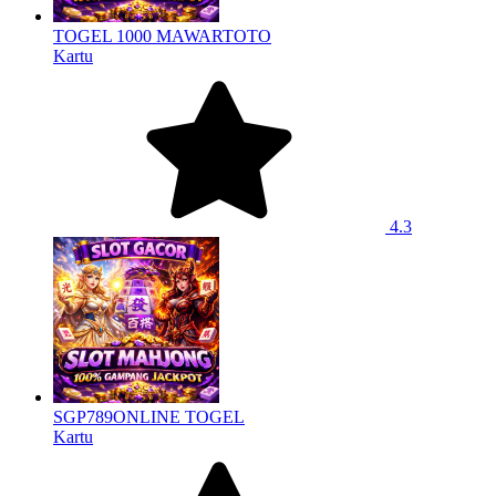
TOGEL 1000 MAWARTOTO
Kartu
4.3
SGP789ONLINE TOGEL
Kartu