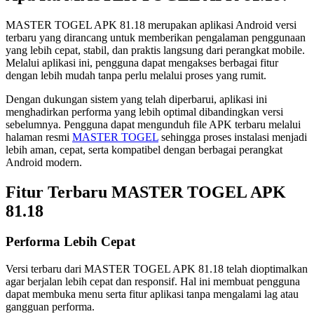
MASTER TOGEL APK 81.18 merupakan aplikasi Android versi
terbaru yang dirancang untuk memberikan pengalaman penggunaan
yang lebih cepat, stabil, dan praktis langsung dari perangkat mobile.
Melalui aplikasi ini, pengguna dapat mengakses berbagai fitur
dengan lebih mudah tanpa perlu melalui proses yang rumit.
Dengan dukungan sistem yang telah diperbarui, aplikasi ini
menghadirkan performa yang lebih optimal dibandingkan versi
sebelumnya. Pengguna dapat mengunduh file APK terbaru melalui
halaman resmi
MASTER TOGEL
sehingga proses instalasi menjadi
lebih aman, cepat, serta kompatibel dengan berbagai perangkat
Android modern.
Fitur Terbaru MASTER TOGEL APK
81.18
Performa Lebih Cepat
Versi terbaru dari MASTER TOGEL APK 81.18 telah dioptimalkan
agar berjalan lebih cepat dan responsif. Hal ini membuat pengguna
dapat membuka menu serta fitur aplikasi tanpa mengalami lag atau
gangguan performa.