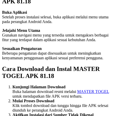
APK 81.18
Buka Aplikasi
Setelah proses instalasi selesai, buka aplikasi melalui menu utama
pada perangkat Android Anda.
Jelajahi Menu Utama
Gunakan navigasi menu yang tersedia untuk mengakses berbagai
fitur yang terdapat dalam aplikasi sesuai kebutuhan Anda.
Sesuaikan Pengaturan
Beberapa pengaturan dapat disesuaikan untuk meningkatkan
kenyamanan penggunaan aplikasi sesuai preferensi pengguna.
Cara Download dan Instal MASTER
TOGEL APK 81.18
Kunjungi Halaman Download
Buka halaman download resmi melalui
MASTER TOGEL
untuk mendapatkan file APK versi terbaru.
Mulai Proses Download
Klik tombol download dan tunggu hingga file APK selesai
diunduh ke perangkat Android Anda.
Aktifkan Instalasi dari Sumber Tidak Dikenal