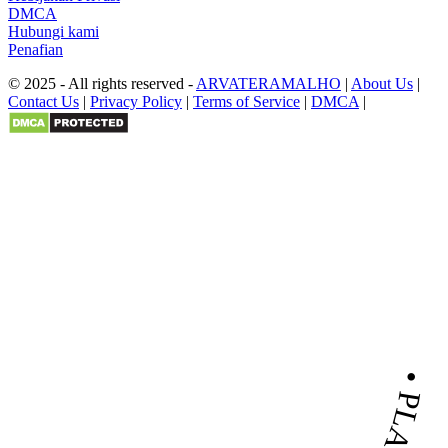
DMCA
Hubungi kami
Penafian
© 2025 - All rights reserved -
ARVATERAMALHO
|
About Us
|
Contact Us
|
Privacy Policy
|
Terms of Service
|
DMCA
|