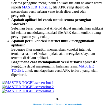
Selama pengguna mengunduh aplikasi melalui halaman resmi
seperti
MASTER TOGEL
, file APK yang diperoleh
merupakan versi terbaru yang telah diperbarui oleh
pengembang.
Apakah aplikasi ini cocok untuk semua perangkat
Android?
Sebagian besar perangkat Android dapat menjalankan aplikasi
ini selama mendukung instalasi file APK dan memiliki ruang
penyimpanan yang cukup.
Apakah perlu koneksi internet untuk menggunakan
aplikasi?
Beberapa fitur mungkin memerlukan koneksi internet,
terutama saat melakukan update atau mengakses layanan
tertentu di dalam aplikasi.
Bagaimana cara mendapatkan versi terbaru aplikasi?
Pengguna dapat mengunjungi halaman resmi
MASTER
TOGEL
untuk mendapatkan versi APK terbaru yang telah
diperbarui.
26
Harap Tunggu Untuk Mengunduh