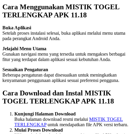
Cara Menggunakan MISTIK TOGEL
TERLENGKAP APK 11.18
Buka Aplikasi
Setelah proses instalasi selesai, buka aplikasi melalui menu utama
pada perangkat Android Anda.
Jelajahi Menu Utama
Gunakan navigasi menu yang tersedia untuk mengakses berbagai
fitur yang terdapat dalam aplikasi sesuai kebutuhan Anda.
Sesuaikan Pengaturan
Beberapa pengaturan dapat disesuaikan untuk meningkatkan
kenyamanan penggunaan aplikasi sesuai preferensi pengguna.
Cara Download dan Instal MISTIK
TOGEL TERLENGKAP APK 11.18
Kunjungi Halaman Download
Buka halaman download resmi melalui
MISTIK TOGEL
TERLENGKAP
untuk mendapatkan file APK versi terbaru.
Mulai Proses Download