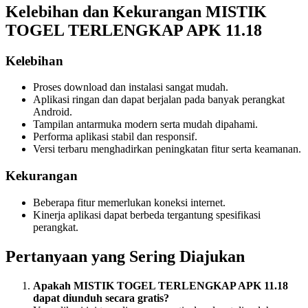
Kelebihan dan Kekurangan MISTIK
TOGEL TERLENGKAP APK 11.18
Kelebihan
Proses download dan instalasi sangat mudah.
Aplikasi ringan dan dapat berjalan pada banyak perangkat
Android.
Tampilan antarmuka modern serta mudah dipahami.
Performa aplikasi stabil dan responsif.
Versi terbaru menghadirkan peningkatan fitur serta keamanan.
Kekurangan
Beberapa fitur memerlukan koneksi internet.
Kinerja aplikasi dapat berbeda tergantung spesifikasi
perangkat.
Pertanyaan yang Sering Diajukan
Apakah MISTIK TOGEL TERLENGKAP APK 11.18
dapat diunduh secara gratis?