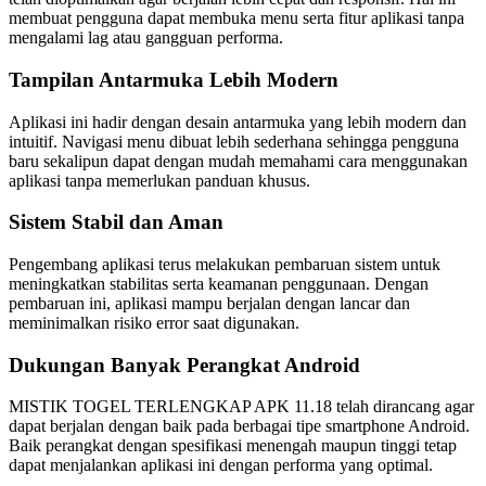
membuat pengguna dapat membuka menu serta fitur aplikasi tanpa
mengalami lag atau gangguan performa.
Tampilan Antarmuka Lebih Modern
Aplikasi ini hadir dengan desain antarmuka yang lebih modern dan
intuitif. Navigasi menu dibuat lebih sederhana sehingga pengguna
baru sekalipun dapat dengan mudah memahami cara menggunakan
aplikasi tanpa memerlukan panduan khusus.
Sistem Stabil dan Aman
Pengembang aplikasi terus melakukan pembaruan sistem untuk
meningkatkan stabilitas serta keamanan penggunaan. Dengan
pembaruan ini, aplikasi mampu berjalan dengan lancar dan
meminimalkan risiko error saat digunakan.
Dukungan Banyak Perangkat Android
MISTIK TOGEL TERLENGKAP APK 11.18 telah dirancang agar
dapat berjalan dengan baik pada berbagai tipe smartphone Android.
Baik perangkat dengan spesifikasi menengah maupun tinggi tetap
dapat menjalankan aplikasi ini dengan performa yang optimal.