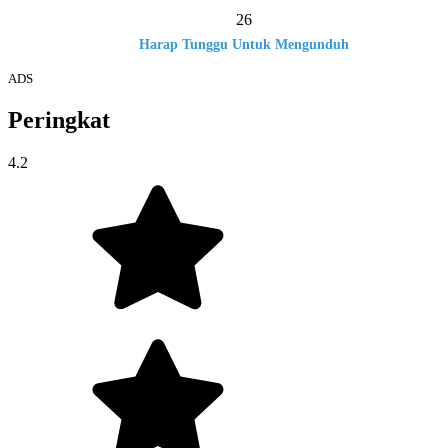
26
Harap Tunggu Untuk Mengunduh
ADS
Peringkat
4.2