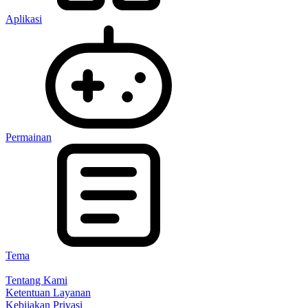
Aplikasi
Permainan
Tema
Tentang Kami
Ketentuan Layanan
Kebijakan Privasi