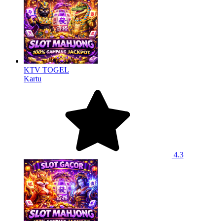
KTV TOGEL
Kartu
4.3