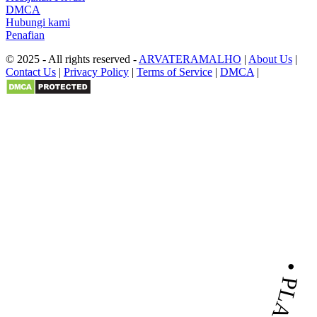
DMCA
Hubungi kami
Penafian
© 2025 - All rights reserved -
ARVATERAMALHO
|
About Us
|
Contact Us
|
Privacy Policy
|
Terms of Service
|
DMCA
|