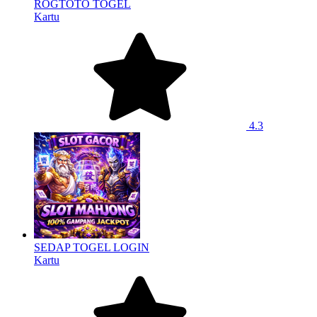
ROGTOTO TOGEL
Kartu
4.3
SEDAP TOGEL LOGIN
Kartu