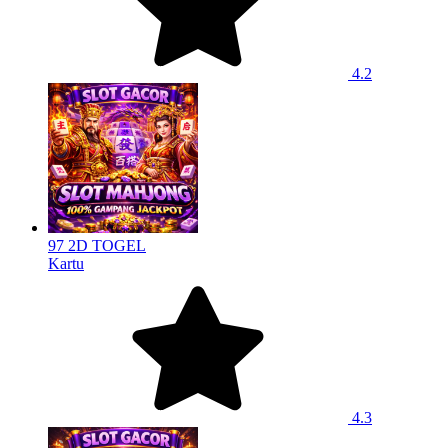
4.2
97 2D TOGEL
Kartu
4.3