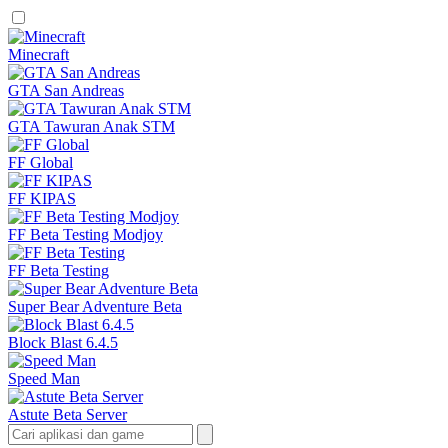
Minecraft
GTA San Andreas
GTA Tawuran Anak STM
FF Global
FF KIPAS
FF Beta Testing Modjoy
FF Beta Testing
Super Bear Adventure Beta
Block Blast 6.4.5
Speed Man
Astute Beta Server