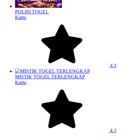
POLISI TOGEL
Kartu
4.3
MISTIK TOGEL TERLENGKAP
Kartu
4.3