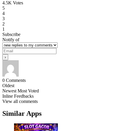
4.5K Votes
5
4
3
2
1
Subscribe
Notify of
0
Comments
Oldest
Newest
Most Voted
Inline Feedbacks
View all comments
Similar Apps