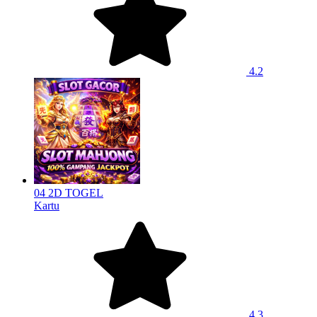
4.2
04 2D TOGEL
Kartu
4.3