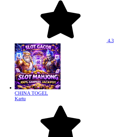
4.3
CHINA TOGEL
Kartu