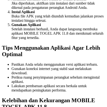
Jika diperlukan, aktifkan izin instalasi dari sumber tidak
dikenal pada pengaturan perangkat Android Anda.
Instal Aplikasi
Buka file APK yang telah diunduh kemudian jalankan proses
instalasi hingga selesai.
Gunakan Aplikasi
Setelah instalasi berhasil, Anda dapat langsung membuka
aplikasi MOBILE TOGEL APK 11.8 dan menikmati seluruh
fitur yang tersedia.
Tips Menggunakan Aplikasi Agar Lebih
Optimal
Pastikan Anda selalu menggunakan versi aplikasi terbaru.
Gunakan koneksi internet yang stabil saat melakukan
download.
Periksa ruang penyimpanan perangkat sebelum menginstal
aplikasi.
Lakukan pembaruan aplikasi secara berkala untuk
mendapatkan peningkatan performa.
Kelebihan dan Kekurangan MOBILE
TOGEL APK 11.8