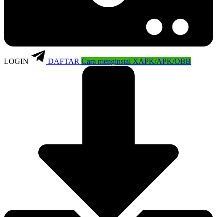
LOGIN
DAFTAR
Cara menginstal XAPK/APK/OBB