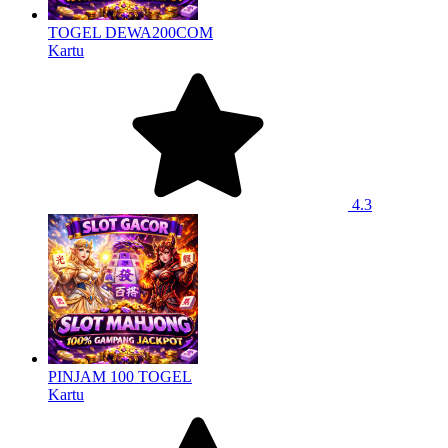
TOGEL DEWA200COM
Kartu
4.3
PINJAM 100 TOGEL
Kartu