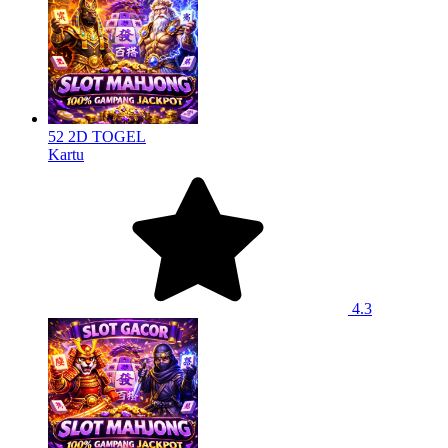
52 2D TOGEL
Kartu
4.3