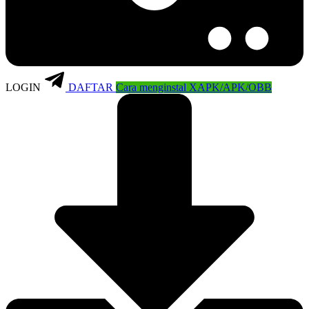
LOGIN
DAFTAR
Cara menginstal XAPK/APK/OBB