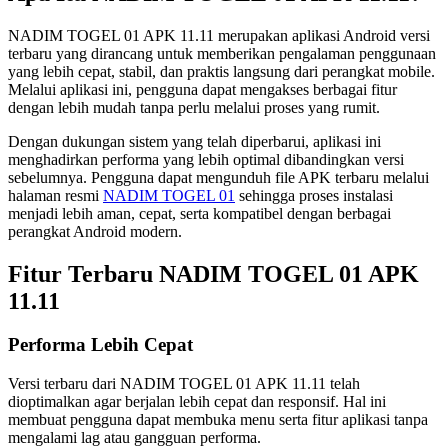
NADIM TOGEL 01 APK 11.11 merupakan aplikasi Android versi
terbaru yang dirancang untuk memberikan pengalaman penggunaan
yang lebih cepat, stabil, dan praktis langsung dari perangkat mobile.
Melalui aplikasi ini, pengguna dapat mengakses berbagai fitur
dengan lebih mudah tanpa perlu melalui proses yang rumit.
Dengan dukungan sistem yang telah diperbarui, aplikasi ini
menghadirkan performa yang lebih optimal dibandingkan versi
sebelumnya. Pengguna dapat mengunduh file APK terbaru melalui
halaman resmi
NADIM TOGEL 01
sehingga proses instalasi
menjadi lebih aman, cepat, serta kompatibel dengan berbagai
perangkat Android modern.
Fitur Terbaru NADIM TOGEL 01 APK
11.11
Performa Lebih Cepat
Versi terbaru dari NADIM TOGEL 01 APK 11.11 telah
dioptimalkan agar berjalan lebih cepat dan responsif. Hal ini
membuat pengguna dapat membuka menu serta fitur aplikasi tanpa
mengalami lag atau gangguan performa.