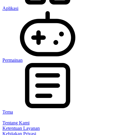
Aplikasi
Permainan
Tema
Tentang Kami
Ketentuan Layanan
Kebijakan Privasi