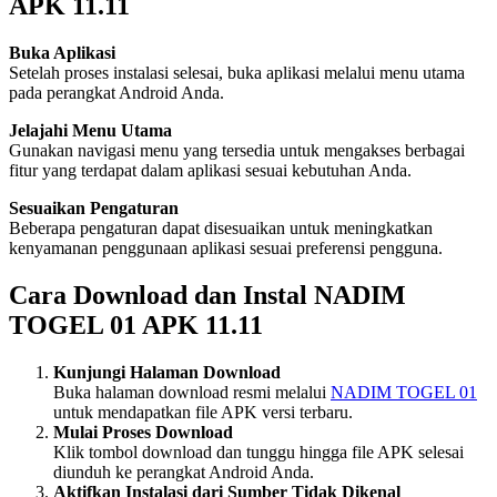
APK 11.11
Buka Aplikasi
Setelah proses instalasi selesai, buka aplikasi melalui menu utama
pada perangkat Android Anda.
Jelajahi Menu Utama
Gunakan navigasi menu yang tersedia untuk mengakses berbagai
fitur yang terdapat dalam aplikasi sesuai kebutuhan Anda.
Sesuaikan Pengaturan
Beberapa pengaturan dapat disesuaikan untuk meningkatkan
kenyamanan penggunaan aplikasi sesuai preferensi pengguna.
Cara Download dan Instal NADIM
TOGEL 01 APK 11.11
Kunjungi Halaman Download
Buka halaman download resmi melalui
NADIM TOGEL 01
untuk mendapatkan file APK versi terbaru.
Mulai Proses Download
Klik tombol download dan tunggu hingga file APK selesai
diunduh ke perangkat Android Anda.
Aktifkan Instalasi dari Sumber Tidak Dikenal