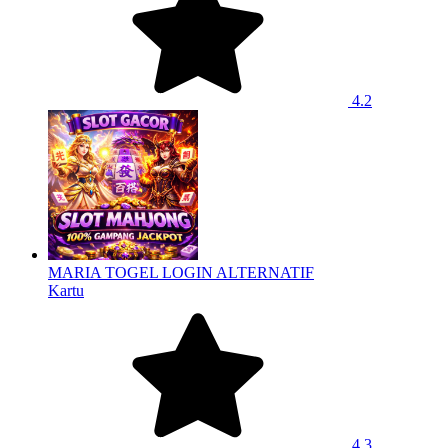
4.2
MARIA TOGEL LOGIN ALTERNATIF
Kartu
4.3