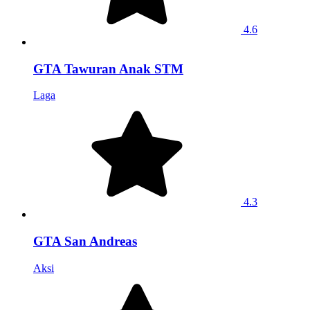
4.6
GTA Tawuran Anak STM
Laga
4.3
GTA San Andreas
Aksi