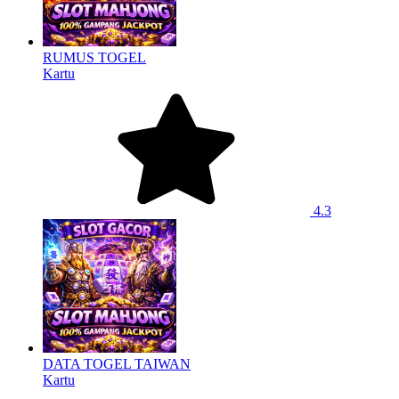
RUMUS TOGEL
Kartu
4.3
DATA TOGEL TAIWAN
Kartu